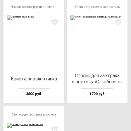
Лазерные фотографии в кристалле
Столики для завтрака в постель
Сто­лик для зав­тра­ка
Крис­талл-ва­лен­тин­ка
в пос­тель «С лю­бовью»
3800 руб
1790 руб
Столики для завтрака в постель