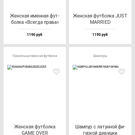
Жен­ская имен­ная фут­
Жен­ская фут­бол­ка JUST
бол­ка «Всег­да пра­ва»
MARRIED
1190 руб
1190 руб
Прикольные женские футболки
Шампуры
Жен­ская фут­бол­ка
Шам­пур с ла­тун­ной фи­
GAME OVER
гур­кой де­вуш­ки