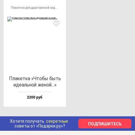
Плакетки для дарственной надписи
Пла­кет­ка «Что­бы быть
иде­аль­ной же­ной...»
2200 руб
Хотите получать
секретные
ПОДПИШИТЕСЬ
советы от «Подарки.ру»?