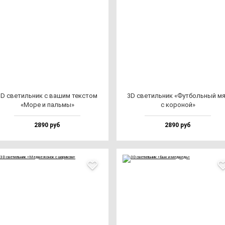
3D све­тиль­ник с ва­шим тек­стом
3D све­тиль­ник «Фут­боль­ный м
«Море и паль­мы»
с ко­ро­ной»
2890 руб
2890 руб