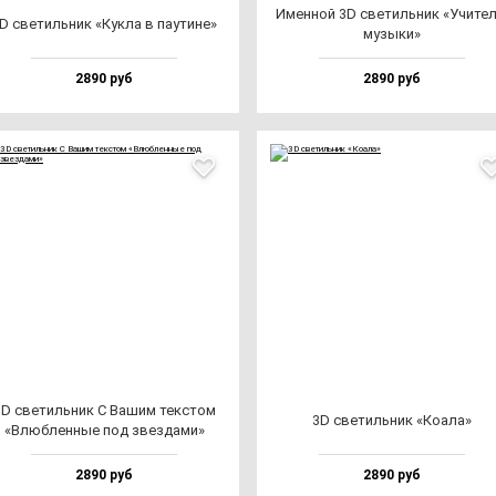
Имен­ной 3D све­тиль­ник «Учи­те­
D све­тиль­ник «Кук­ла в па­ути­не»
му­зы­ки»
2890 руб
2890 руб
D све­тиль­ник С Вашим тек­стом
3D све­тиль­ник «Коала»
«Влюб­лен­ные под звез­да­ми»
2890 руб
2890 руб