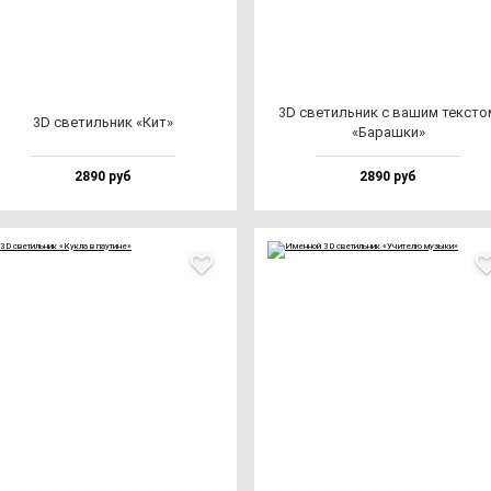
3D све­тиль­ник с ва­шим тек­сто
3D све­тиль­ник «Кит»
«Бараш­ки»
2890 руб
2890 руб