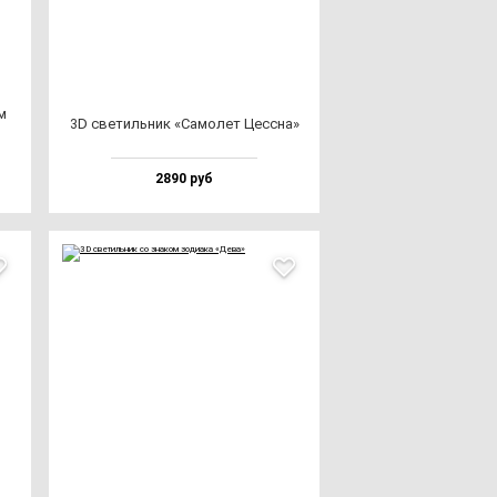
м
3D све­тиль­ник «Само­лет Цес­сна»
2890 руб