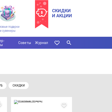
СКИДКИ
И АКЦИИ
ловые подарки
и сувениры
ер-
Советы
Журнал
сы
УБ
СКИДКИ