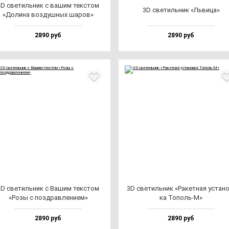
3D све­тиль­ник с ва­шим тек­стом
3D све­тиль­ник «Ль­ви­ца»
«Доли­на воз­душ­ных ша­ров»
2890 руб
2890 руб
3D све­тиль­ник с Вашим тек­стом
3D све­тиль­ник «Ракет­ная ус­та­н
«Розы с поз­драв­ле­ни­ем»
ка Тополь-М»
2890 руб
2890 руб