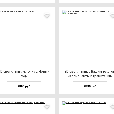
3D све­тиль­ник «Ёлоч­ка в Новый
3D све­тиль­ник c Вашим тек­сто
год»
«Кос­мо­нав­ты в гра­ви­та­ции»
2890 руб
2890 руб