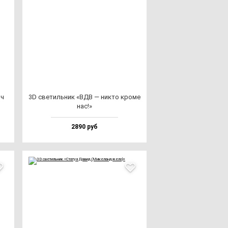
яч
3D све­тиль­ник «ВДВ — ник­то кро­ме
нас!»
2890 руб