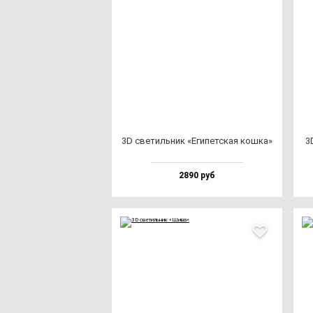
3D све­тиль­ник «Еги­пет­ская кош­ка»
3
2890 руб