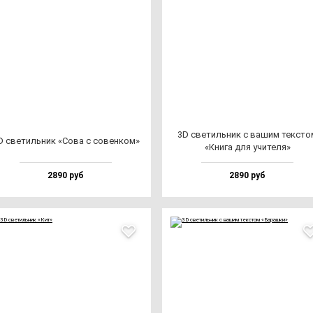
3D све­тиль­ник с ва­шим тек­сто
D све­тиль­ник «Сова с со­вен­ком»
«Кни­га для учи­те­ля»
2890 руб
2890 руб