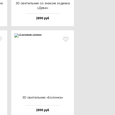
лю
3D све­тиль­ник со зна­ком зо­ди­ака
«Дева»
2890 руб
3D све­тиль­ник «Болон­ка»
2890 руб