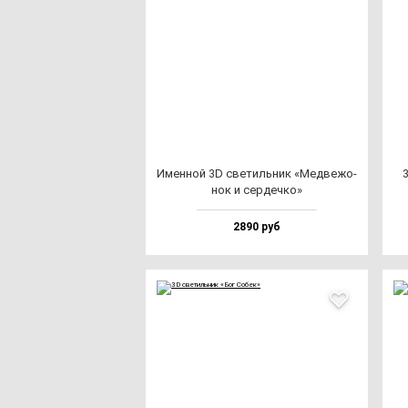
Имен­ной 3D све­тиль­ник «Мед­ве­жо­
нок и сер­деч­ко»
2890 руб