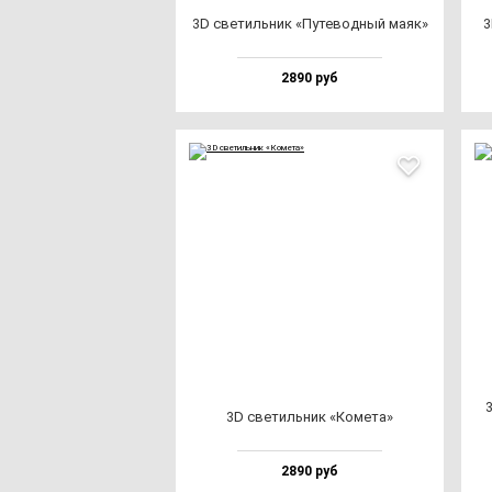
3D све­тиль­ник «Путе­вод­ный ма­як»
3
2890 руб
3
3D све­тиль­ник «Коме­та»
2890 руб