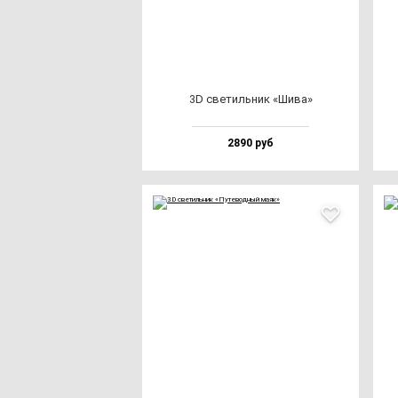
3D све­тиль­ник «Шива»
2890 руб