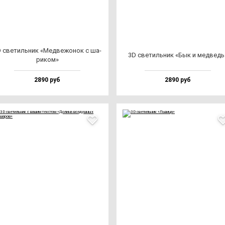
 све­тиль­ник «Мед­ве­жо­нок с ша­
3D све­тиль­ник «Бык и мед­ведь
ри­ком»
2890 руб
2890 руб