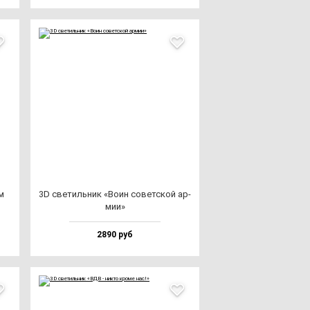
м
3D све­тиль­ник «Воин со­вет­ской ар­
мии»
2890 руб