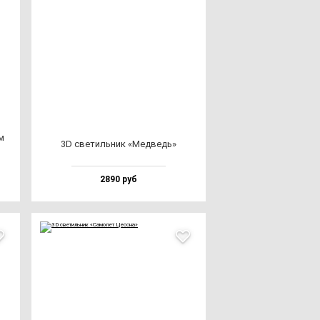
м
3D све­тиль­ник «Мед­ведь»
2890 руб