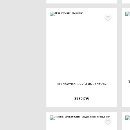
3D све­тиль­ник «Гим­нас­тка»
2890 руб