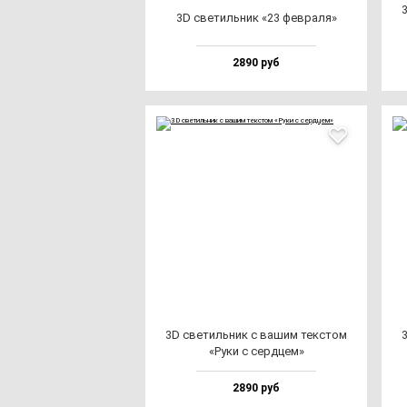
3D све­тиль­ник «23 фев­ра­ля»
2890 руб
3D све­тиль­ник с ва­шим тек­стом
«Руки с сер­дцем»
2890 руб