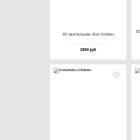
3D
3D све­тиль­ник «Бог Собек»
2890 руб