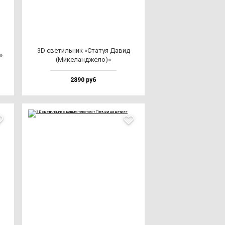
3D све­тиль­ник «Ста­туя Давид
»
(Мике­лан­дже­ло)»
2890 руб