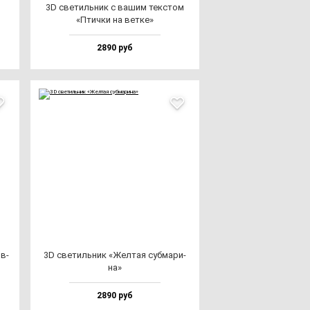
3D све­тиль­ник с ва­шим тек­стом
«Птич­ки на вет­ке»
2890 руб
ов­
3D све­тиль­ник «Жел­тая суб­ма­ри­
на»
2890 руб