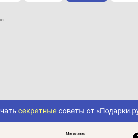
...
учать
секретные
советы от «Подарки.р
Магазинам