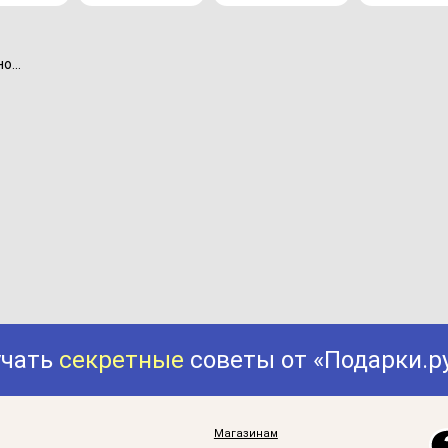
...
учать
секретные
советы от «Подарки.р
Магазинам