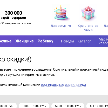
300 000
идей подарков
300 интернет-магазинов
День рождения
Оригинальные
Де
подарки
Маст
жчине
Женщине
Ребенку
Поводы
Каталог
клас
ко скидки!)
вызовет искреннее восхищение! Оригинальный и практичный подар
р от лучших интернет-магазинов.
 тематической коллекции
оригинальные светильники
.
 3000 РУБ
3000 – 5000 РУБ
5000 – 10 000 РУБ
ОТ 10 000 Р