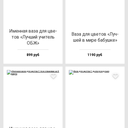
Имен­ная ва­за для цве­
Ваза для цве­тов «Луч­
тов «Луч­ший учи­тель
шей в ми­ре ба­буш­ке»
ОБЖ»
899 руб
1190 руб