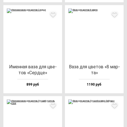
Имен­ная ва­за для цве­
Ваза для цве­тов «8 мар­
тов «Сер­дце»
та»
899 руб
1190 руб