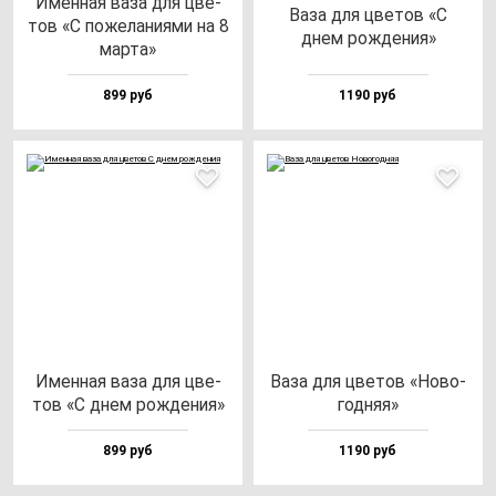
Имен­ная ва­за для цве­
Ваза для цве­тов «С
тов «С по­же­ла­ни­ями на 8
днем рож­де­ния»
мар­та»
899 руб
1190 руб
Имен­ная ва­за для цве­
Ваза для цве­тов «Ново­
тов «С днем рож­де­ния»
год­няя»
899 руб
1190 руб