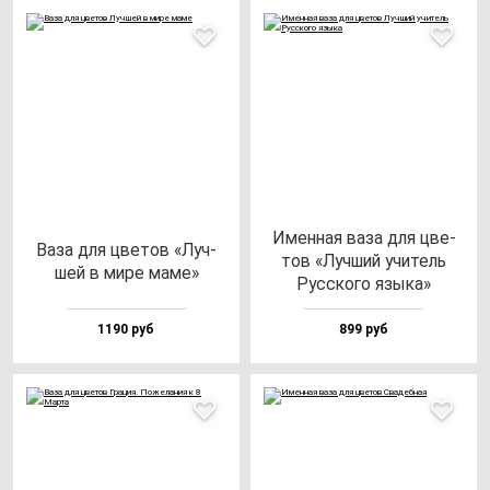
Имен­ная ва­за для цве­
Ваза для цве­тов «Луч­
тов «Луч­ший учи­тель
шей в ми­ре ма­ме»
Рус­ско­го язы­ка»
1190 руб
899 руб