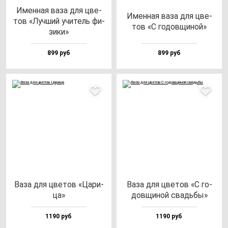
Имен­ная ва­за для цве­
Имен­ная ва­за для цве­
тов «Луч­ший учи­тель фи­
тов «С го­дов­щи­ной»
зи­ки»
899 руб
899 руб
Ваза для цве­тов «Цари­
Ваза для цве­тов «С го­
ца»
дов­щи­ной свадь­бы»
1190 руб
1190 руб