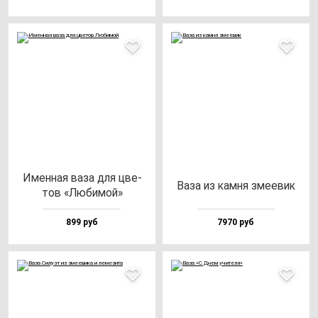
Имен­ная ва­за для цве­
Ваза из кам­ня зме­евик
тов «Люби­мой»
899 руб
7970 руб