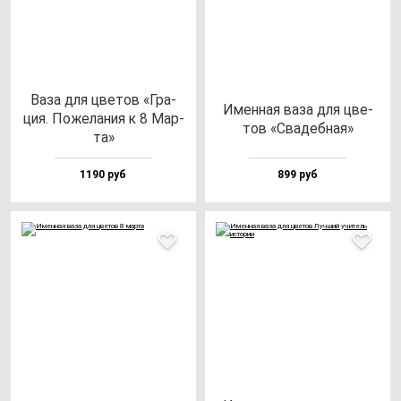
Ваза для цве­тов «Гра­
Имен­ная ва­за для цве­
ция. Поже­ла­ния к 8 Мар­
тов «Сва­деб­ная»
та»
1190 руб
899 руб