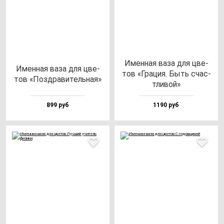
Имен­ная ва­за для цве­
Имен­ная ва­за для цве­
тов «Гра­ция. Быть счас­
тов «Поз­дра­ви­тель­ная»
тли­вой»
899 руб
1190 руб