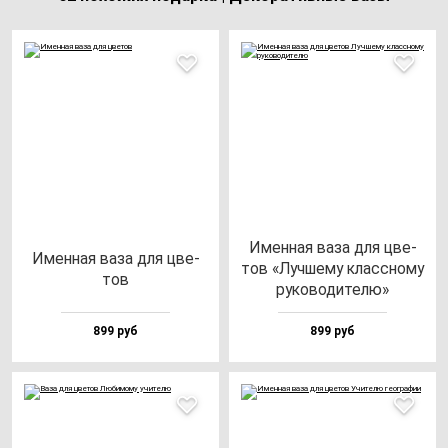
Имен­ная ва­за для цве­
Имен­ная ва­за для цве­
тов «Луч­ше­му клас­сно­му
тов
ру­ко­во­ди­те­лю»
899 руб
899 руб