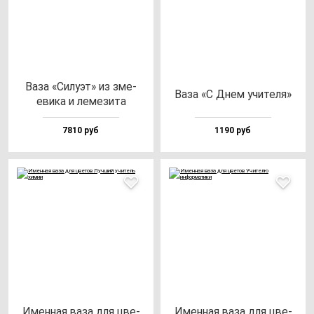
Ваза «Силу­эт» из зме­
Ваза «С Днем учи­те­ля»
еви­ка и ле­ме­зи­та
7810 руб
1190 руб
Имен­ная ва­за для цве­
Имен­ная ва­за для цве­