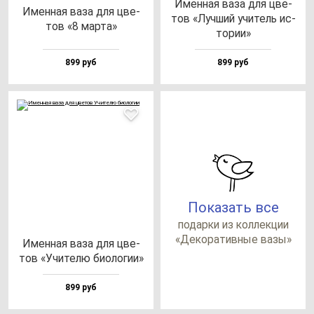
Имен­ная ва­за для цве­
Имен­ная ва­за для цве­
тов «Луч­ший учи­тель ис­
тов «8 мар­та»
то­рии»
899 руб
899 руб
Показать все
по­дар­ки из кол­лек­ции
«Деко­ра­тив­ные ва­зы»
Имен­ная ва­за для цве­
тов «Учи­те­лю би­оло­гии»
899 руб