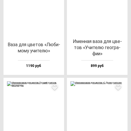
Имен­ная ва­за для цве­
Ваза для цве­тов «Люби­
тов «Учи­те­лю ге­ог­ра­
мо­му учи­те­лю»
фии»
1190 руб
899 руб