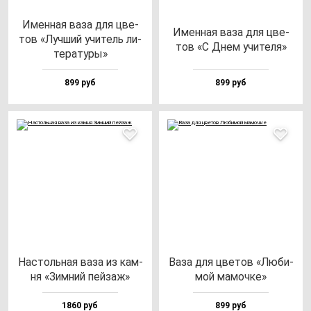
Имен­ная ва­за для цве­
Имен­ная ва­за для цве­
тов «Луч­ший учи­тель ли­
тов «С Днем учи­те­ля»
те­ра­ту­ры»
899 руб
899 руб
Нас­толь­ная ва­за из кам­
Ваза для цве­тов «Люби­
ня «Зим­ний пей­заж»
мой ма­моч­ке»
1860 руб
899 руб