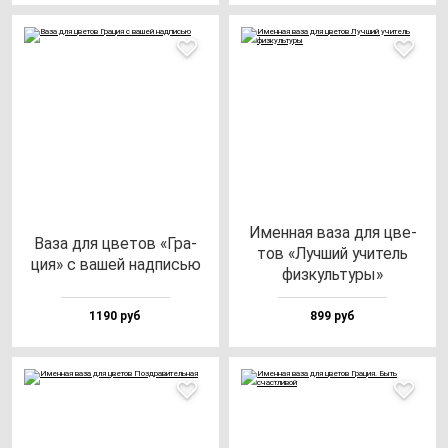
Имен­ная ва­за для цве­
Ваза для цве­тов «Гра­
тов «Луч­ший учи­тель
ция» с ва­шей над­писью
физ­куль­ту­ры»
1190 руб
899 руб