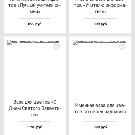
тов «Луч­ший учи­тель хи­
тов «Учи­те­лю ин­фор­ма­
мии»
ти­ки»
899 руб
899 руб
Ваза для цве­тов «С
Имен­ная ва­за для цве­
Днем Свя­то­го Вален­ти­
тов со своей над­писью
на»
1190 руб
899 руб