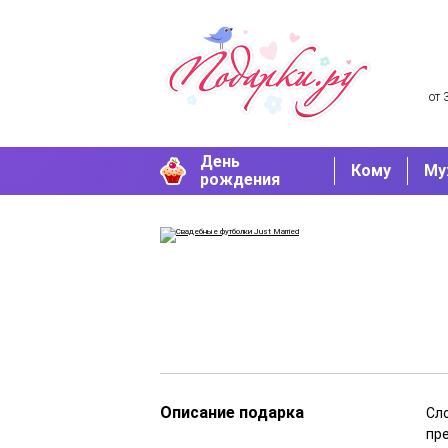
от 
День
Кому
Му
рождения
Описание подарка
Сл
пр