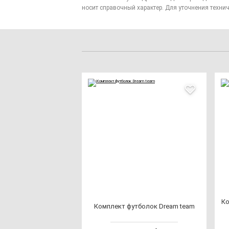
носит справочный характер. Для уточнения технич
Ко
Ком­плект фут­бо­лок Dre­am te­am