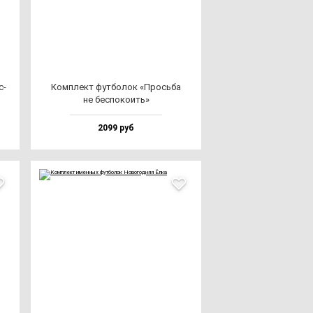
с­
Ком­плект фут­бо­лок «Прось­ба
не бес­по­ко­ить»
2099 руб