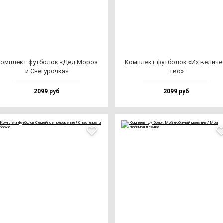
ом­плект фут­бо­лок «Дед Мороз
Ком­плект фут­бо­лок «Их ве­ли­че
и Сне­гу­роч­ка»
тво»
2099 руб
2099 руб