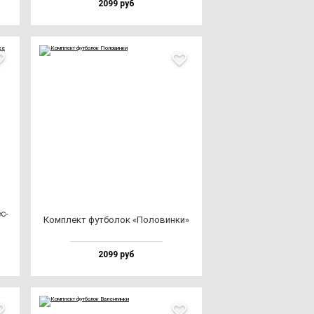
2099 руб
с­
Ком­плект фут­бо­лок «Поло­вин­ки»
2099 руб