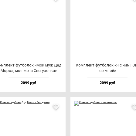
м­плект фут­бо­лок «Мой муж Дед
Ком­плект фут­бо­лок «Я с ним | О
Мороз, моя же­на Сне­гу­роч­ка»
со мной»
2099 руб
2099 руб