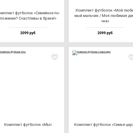
Ком­плект фут­бо­лок «Мой лю­би
м­плект фут­бо­лок «Семей­ное по­
мый маль­чик / Моя лю­би­мая де
ло­же­ние? Счас­тли­вы в бра­ке!»
чка»
2099 руб
2099 руб
Ком­плект фут­бо­лок «МЫ»
Ком­плект фут­бо­лок «Семья ца­р