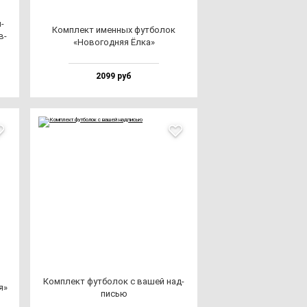
­
Ком­плект имен­ных фут­бо­лок
в­
«Ново­год­няя Ёлка»
2099 руб
Ком­плект фут­бо­лок с ва­шей над­
я»
писью