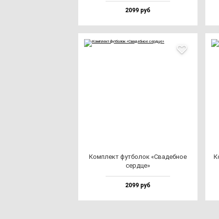
2099 руб
Ком­плект фут­бо­лок «Сва­деб­ное
К
сер­дце»
2099 руб