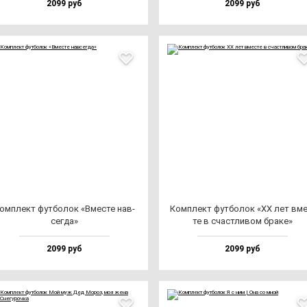
2099 руб
2099 руб
ом­плект фут­бо­лок «Вмес­те нав­
Ком­плект фут­бо­лок «ХХ лет вме
сег­да»
те в счас­тли­вом бра­ке»
2099 руб
2099 руб