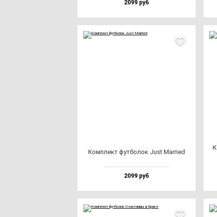
2099 руб
К
Ком­плект фут­бо­лок Just Mar­ri­ed
2099 руб