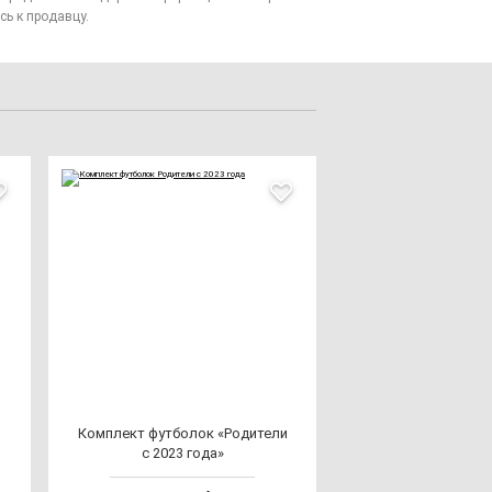
сь к продавцу.
Ком­плект фут­бо­лок «Роди­те­ли
с 2023 го­да»