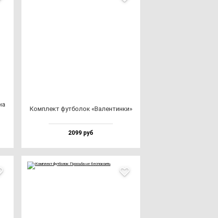
на
Ком­плект фут­бо­лок «Вален­тин­ки»
2099 руб