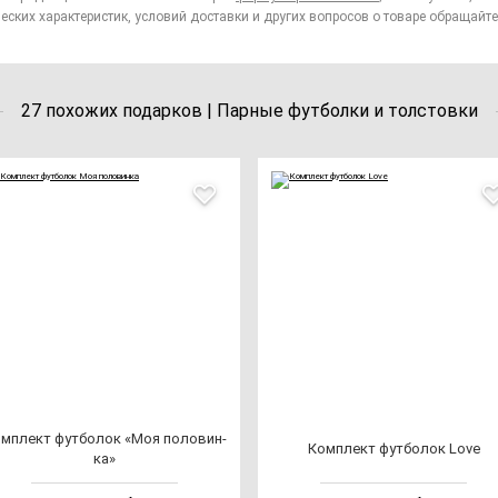
еских характеристик, условий доставки и других вопросов о товаре обращайте
27 похожих подарков | Парные футболки и толстовки
м­плект фут­бо­лок «Моя по­ло­вин­
Ком­плект фут­бо­лок Love
ка»