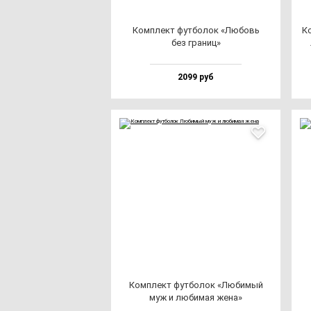
Ком­плект фут­бо­лок «Любовь
Ко
без гра­ниц»
2099 руб
Ком­плект фут­бо­лок «Люби­мый
муж и лю­би­мая же­на»