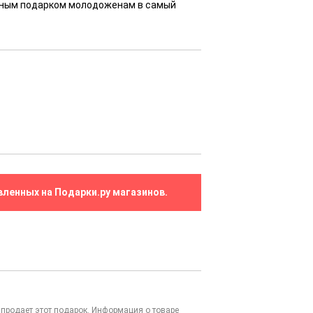
льным подарком молодоженам в самый
вленных на Подарки.ру магазинов.
то продает этот подарок. Информация о товаре