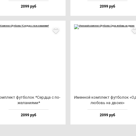
2099 руб
2099 руб
ом­плект фут­бо­лок *Сер­дца с по­
Имен­ной ком­плект фут­бо­лок «О
же­ла­ни­ями*
лю­бовь на дво­их»
2099 руб
2099 руб