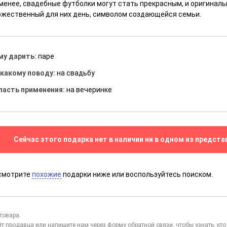
 менее, свадебные футболки могут стать прекрасным, и оригина
ржественный для них день, символом создающейся семьи.
му дарить:
паре
 какому поводу:
на свадьбу
ласть применения:
на вечеринке
Сейчас этого подарка нет в наличии ни в одном из предста
смотрите
похожие
подарки ниже или воспользуйтесь поиском.
товара.
йт продавца или напишите нам через
форму обратной связи
, чтобы узнать, к