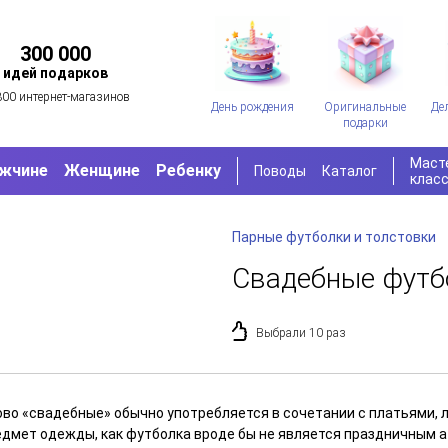
300 000
идей подарков
300 интернет-магазинов
День рождения
Оригинальные
Де
подарки
Маст
жчине
Женщине
Ребенку
Поводы
Каталог
клас
Парные футболки и толстовки
Свадебные футбо
Выбрали 10 раз
ово «свадебные» обычно употребляется в сочетании с платьями, 
едмет одежды, как футболка вроде бы не является праздничным а