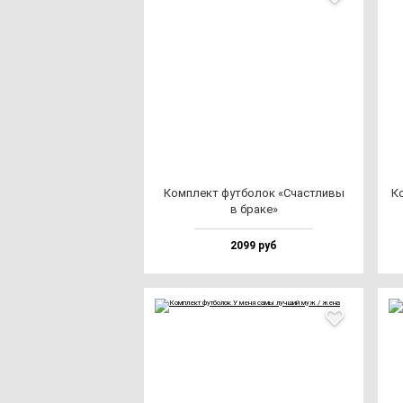
Ком­плект фут­бо­лок «Счас­тли­вы
Ко
в бра­ке»
2099 руб