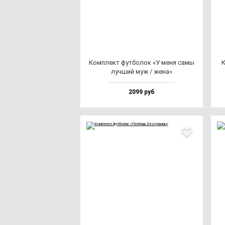
Ком­плект фут­бо­лок «У ме­ня са­мы
К
луч­ший муж / же­на»
2099 руб