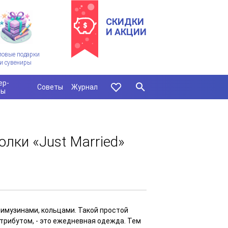
СКИДКИ
И АКЦИИ
ловые подарки
и сувениры
ер-
Советы
Журнал
сы
лки «Just Married»
лимузинами, кольцами. Такой простой
трибутом, - это ежедневная одежда. Тем