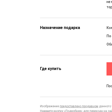
не
то
Назначение подарка
Ко
По
Об
Где купить
По
Изображение
предоставлено продавцом
данного 
Нажмите кнопку «Подробнее» для перехода на са