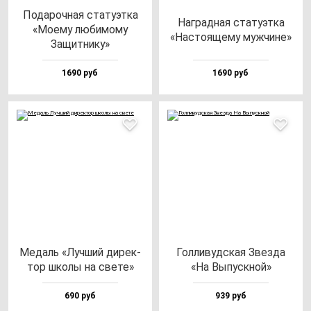
Пода­роч­ная ста­ту­эт­ка
Наг­рад­ная ста­ту­эт­ка
«Моему лю­би­мо­му
«Нас­то­яще­му муж­чи­не»
Защит­ни­ку»
1690 руб
1690 руб
Медаль «Луч­ший ди­рек­
Гол­ли­вуд­ская Звез­да
тор шко­лы на све­те»
«На Выпус­кной»
690 руб
939 руб