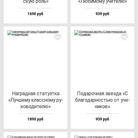
скую роль»
«Люби­мо­му учи­те­лю»
1690 руб
939 руб
Наг­рад­ная ста­ту­эт­ка
Пода­роч­ная звез­да «С
«Луч­ше­му клас­сно­му ру­
бла­го­дар­ностью от уче­
ко­во­ди­те­лю»
ни­ков»
1890 руб
939 руб