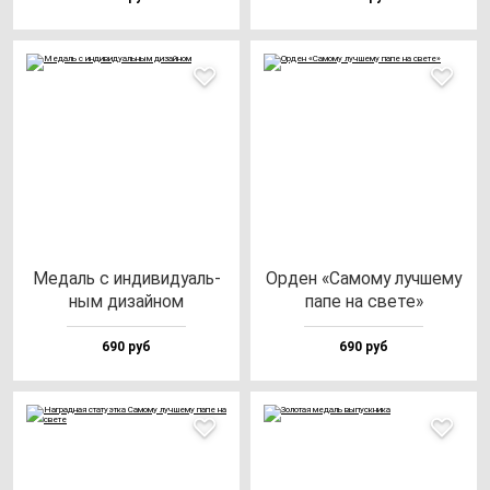
Медаль с ин­ди­ви­ду­аль­
Орден «Само­му луч­ше­му
ным ди­зай­ном
па­пе на све­те»
690 руб
690 руб