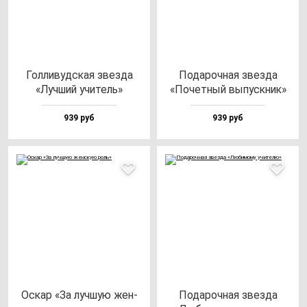
Гол­ли­вуд­ская звез­да
Пода­роч­ная звез­да
«Луч­ший учи­тель»
«Почет­ный вы­пус­кник»
939 руб
939 руб
Оскар «За луч­шую жен­
Пода­роч­ная звез­да