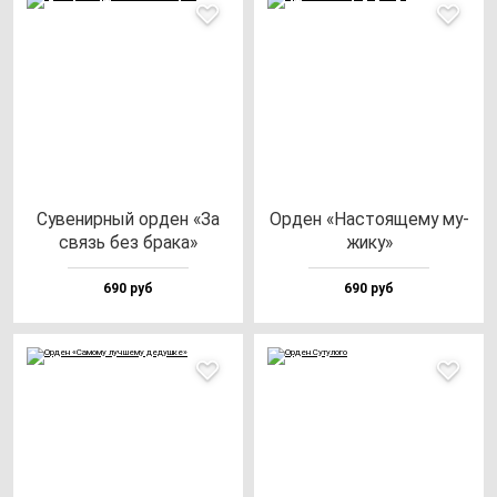
Суве­нир­ный ор­ден «За
Орден «Нас­то­яще­му му­
связь без бра­ка»
жи­ку»
690 руб
690 руб