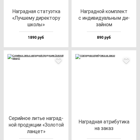
Наг­рад­ная ста­ту­эт­ка
Наг­рад­ной ком­плект
«Луч­ше­му ди­рек­то­ру
с ин­ди­ви­ду­аль­ным ди­
шко­лы»
зай­ном
1890 руб
890 руб
Серий­ное литье наг­рад­
Наг­рад­ная ат­ри­бу­ти­ка
ной про­дук­ции «Золо­той
на за­каз
лан­цет»