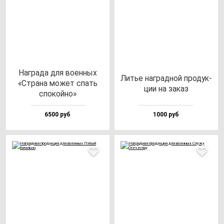
Наг­ра­да для во­ен­ных
Литье наг­рад­ной про­дук­
«Стра­на мо­жет спать
ции на за­каз
спо­кой­но»
6500 руб
1000 руб