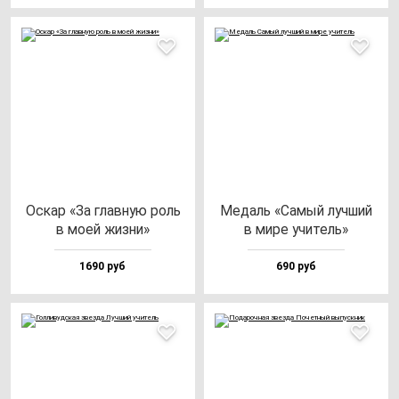
Оскар «За глав­ную роль
Медаль «Самый луч­ший
в моей жиз­ни»
в ми­ре учи­тель»
1690 руб
690 руб