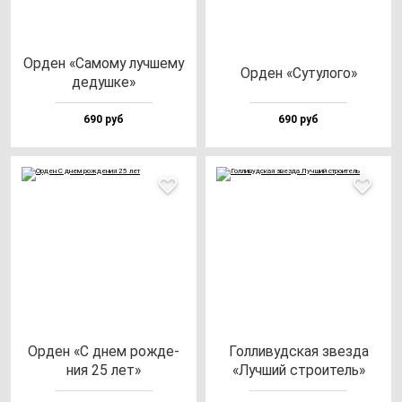
Орден «Само­му луч­ше­му
Орден «Суту­ло­го»
де­душ­ке»
690 руб
690 руб
Орден «С днем рож­де­
Гол­ли­вуд­ская звез­да
ния 25 лет»
«Луч­ший стро­итель»