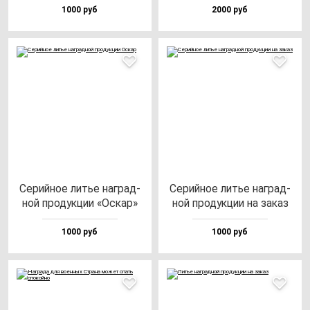
1000 руб
2000 руб
Серий­ное литье наг­рад­
Серий­ное литье наг­рад­
ной про­дук­ции «Оскар»
ной про­дук­ции на за­каз
1000 руб
1000 руб