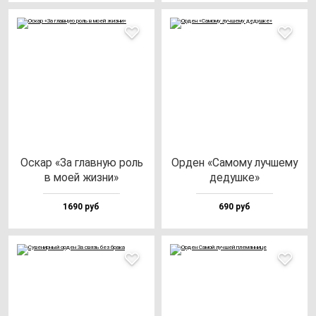
Оскар «За глав­ную роль
Орден «Само­му луч­ше­му
в моей жиз­ни»
де­душ­ке»
1690 руб
690 руб