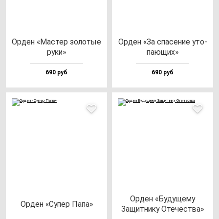
Орден «Мас­тер зо­ло­тые
Орден «За спа­се­ние уто­
ру­ки»
па­ющих»
690 руб
690 руб
Орден «Буду­ще­му
Орден «Супер Папа»
Защит­ни­ку Оте­чес­тва»