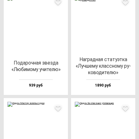
Наг­рад­ная ста­ту­эт­ка
Пода­роч­ная звез­да
«Луч­ше­му клас­сно­му ру­
«Люби­мо­му учи­те­лю»
ко­во­ди­те­лю»
939 руб
1890 руб