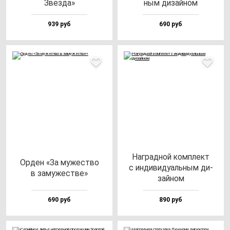
Звез­да»
ным ди­зай­ном
939 руб
690 руб
Наг­рад­ной ком­плект
Орден «За му­жес­тво
с ин­ди­ви­ду­аль­ным ди­
в за­му­жес­тве»
зай­ном
690 руб
890 руб