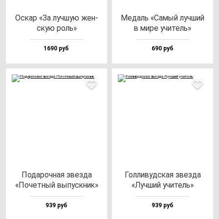
Оскар «За луч­шую жен­
Медаль «Самый луч­ший
скую роль»
в ми­ре учи­тель»
1690 руб
690 руб
Пода­роч­ная звез­да
Гол­ли­вуд­ская звез­да
«Почет­ный вы­пус­кник»
«Луч­ший учи­тель»
939 руб
939 руб