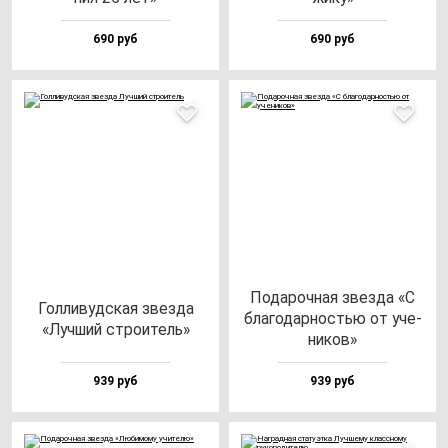
690 руб
690 руб
Пода­роч­ная звез­да «С
Гол­ли­вуд­ская звез­да
бла­го­дар­ностью от уче­
«Луч­ший стро­итель»
ни­ков»
939 руб
939 руб