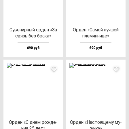
Суве­нир­ный ор­ден «За
Орден «Самой луч­шей
связь без бра­ка»
пле­мян­ни­це»
690 руб
690 руб
Орден «С днем рож­де­
Орден «Нас­то­яще­му му­
ния 25 лет»
жи­ку»