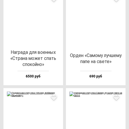
Наг­ра­да для во­ен­ных
Орден «Само­му луч­ше­му
«Стра­на мо­жет спать
па­пе на све­те»
спо­кой­но»
6500 руб
690 руб