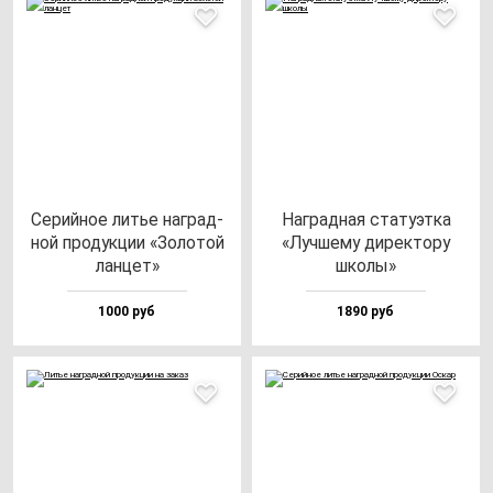
Серий­ное литье наг­рад­
Наг­рад­ная ста­ту­эт­ка
ной про­дук­ции «Золо­той
«Луч­ше­му ди­рек­то­ру
лан­цет»
шко­лы»
1000 руб
1890 руб