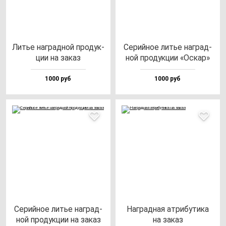
Литье наг­рад­ной про­дук­
Серий­ное литье наг­рад­
ции на за­каз
ной про­дук­ции «Оскар»
1000 руб
1000 руб
Серий­ное литье наг­рад­
Наг­рад­ная ат­ри­бу­ти­ка
ной про­дук­ции на за­каз
на за­каз