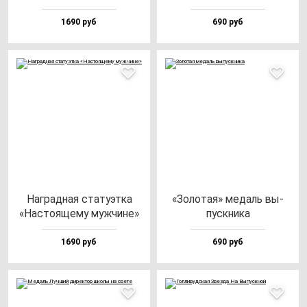
1690 руб
690 руб
Наг­рад­ная ста­ту­эт­ка
«Золо­тая» ме­даль вы­
«Нас­то­яще­му муж­чи­не»
пус­кни­ка
1690 руб
690 руб