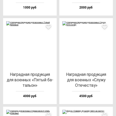
1000 руб
2000 руб
Наг­рад­ная про­дук­ция
Наг­рад­ная про­дук­ция
для во­ен­ных «Пятый ба­
для во­ен­ных «Слу­жу
таль­он»
Оте­чес­тву»
4000 руб
4500 руб