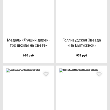
Медаль «Луч­ший ди­рек­
Гол­ли­вуд­ская Звез­да
тор шко­лы на све­те»
«На Выпус­кной»
690 руб
939 руб