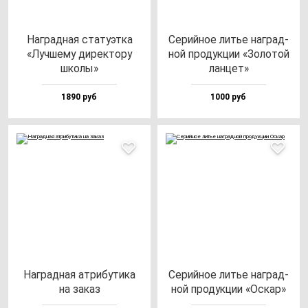
Наг­рад­ная ста­ту­эт­ка
Серий­ное литье наг­рад­
«Луч­ше­му ди­рек­то­ру
ной про­дук­ции «Золо­той
шко­лы»
лан­цет»
1890 руб
1000 руб
Наг­рад­ная ат­ри­бу­ти­ка
Серий­ное литье наг­рад­
на за­каз
ной про­дук­ции «Оскар»