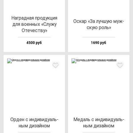
Наг­рад­ная про­дук­ция
Оскар «За луч­шую муж­
для во­ен­ных «Слу­жу
скую роль»
Оте­чес­тву»
4500 руб
1690 руб
Орден с ин­ди­ви­ду­аль­
Медаль с ин­ди­ви­ду­аль­
ным ди­зай­ном
ным ди­зай­ном