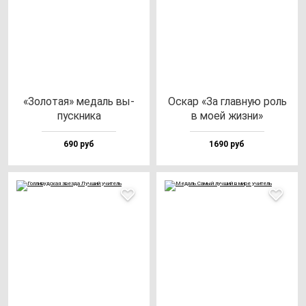
«Золо­тая» ме­даль вы­
Оскар «За глав­ную роль
пус­кни­ка
в моей жиз­ни»
690 руб
1690 руб