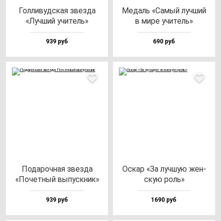
Гол­ли­вуд­ская звез­да
Медаль «Самый луч­ший
«Луч­ший учи­тель»
в ми­ре учи­тель»
939 руб
690 руб
Пода­роч­ная звез­да
Оскар «За луч­шую жен­
«Почет­ный вы­пус­кник»
скую роль»
939 руб
1690 руб