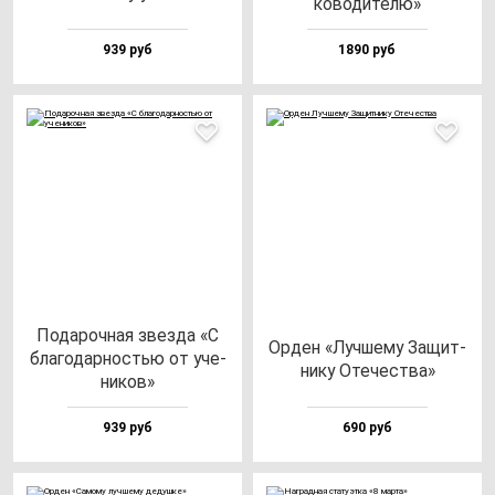
ко­во­ди­те­лю»
939 руб
1890 руб
Пода­роч­ная звез­да «С
Орден «Луч­ше­му Защит­
бла­го­дар­ностью от уче­
ни­ку Оте­чес­тва»
ни­ков»
939 руб
690 руб