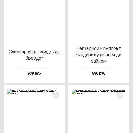
Наг­рад­ной ком­плект
Суве­нир «Гол­ли­вуд­ская
с ин­ди­ви­ду­аль­ным ди­
Звез­да»
зай­ном
939 руб
890 руб