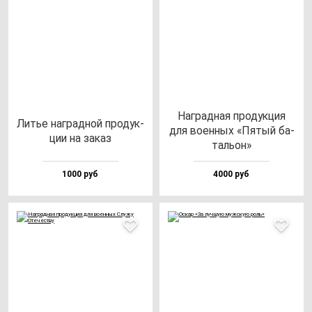
Наг­рад­ная про­дук­ция
Литье наг­рад­ной про­дук­
для во­ен­ных «Пятый ба­
ции на за­каз
таль­он»
1000 руб
4000 руб