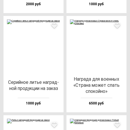
2000 руб
1000 руб
Наг­ра­да для во­ен­ных
Серий­ное литье наг­рад­
«Стра­на мо­жет спать
ной про­дук­ции на за­каз
спо­кой­но»
1000 руб
6500 руб