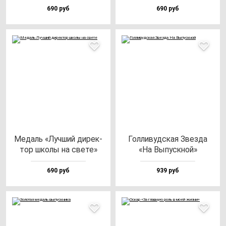
690 руб
690 руб
Медаль «Луч­ший ди­рек­
Гол­ли­вуд­ская Звез­да
тор шко­лы на све­те»
«На Выпус­кной»
690 руб
939 руб