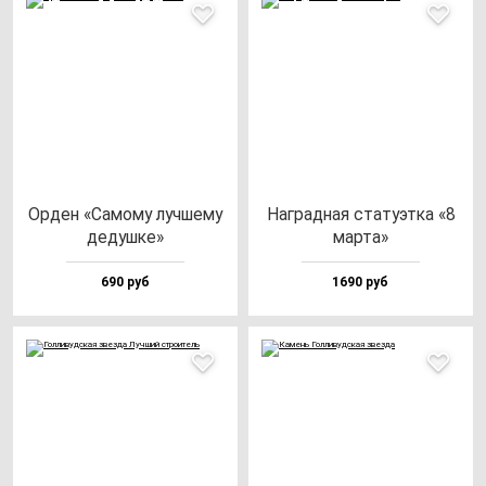
Орден «Само­му луч­ше­му
Наг­рад­ная ста­ту­эт­ка «8
де­душ­ке»
мар­та»
690 руб
1690 руб