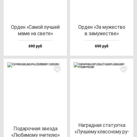
Орден «Самой луч­шей
Орден «За му­жес­тво
ма­ме на све­те»
в за­му­жес­тве»
690 руб
690 руб
Наг­рад­ная ста­ту­эт­ка
Пода­роч­ная звез­да
«Луч­ше­му клас­сно­му ру­
«Люби­мо­му учи­те­лю»