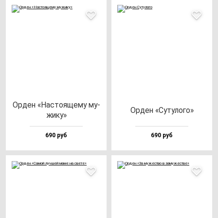
Орден «Нас­то­яще­му му­
Орден «Суту­ло­го»
жи­ку»
690 руб
690 руб