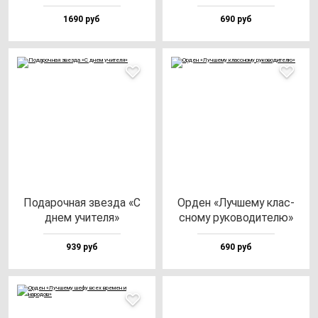
1690 руб
690 руб
Пода­роч­ная звез­да «С
Орден «Луч­ше­му клас­
днем учи­те­ля»
сно­му ру­ко­во­ди­те­лю»
939 руб
690 руб