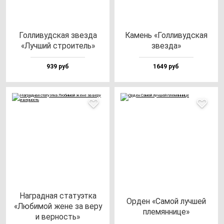
Гол­ли­вуд­ская звез­да
Камень «Гол­ли­вуд­ская
«Луч­ший стро­итель»
звез­да»
939 руб
1649 руб
Наг­рад­ная ста­ту­эт­ка
Орден «Самой луч­шей
«Люби­мой же­не за ве­ру
пле­мян­ни­це»
и вер­ность»