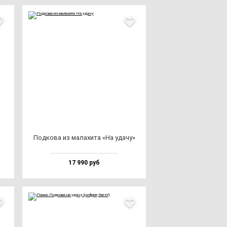
Под­ко­ва из ма­ла­хи­та «На уда­чу»
17 990 руб