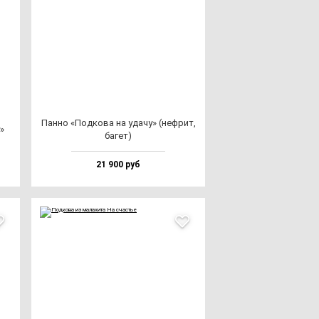
Пан­но «Под­ко­ва на уда­чу» (неф­рит,
у»
ба­гет)
21 900 руб