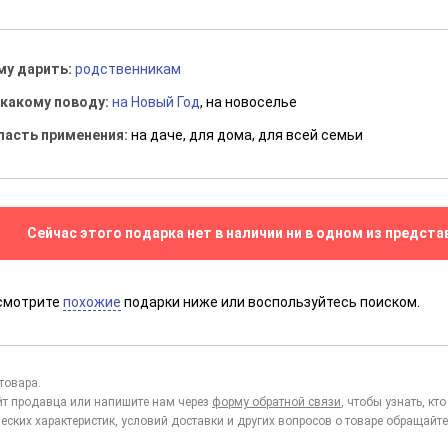
му дарить:
родственникам
 какому поводу:
на Новый Год
, на новоселье
ласть применения:
на даче, для дома, для всей семьи
Сейчас этого подарка нет в наличии ни в одном из предста
смотрите
похожие
подарки ниже или воспользуйтесь поиском.
товара.
йт продавца или напишите нам через
форму обратной связи
, чтобы узнать, к
еских характеристик, условий доставки и других вопросов о товаре обращайте