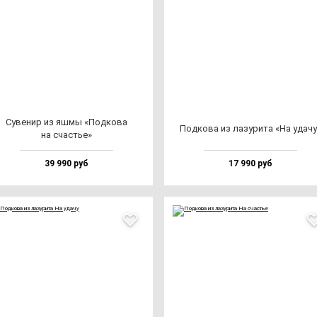
Суве­нир из яш­мы «Под­ко­ва
Под­ко­ва из ла­зу­ри­та «На уда­ч
на счастье»
39 990 руб
17 990 руб