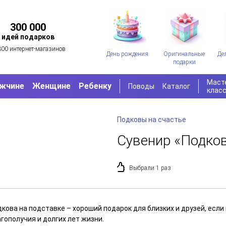
300 000
идей подарков
300 интернет-магазинов
День рождения
Оригинальные
Де
подарки
Маст
жчине
Женщине
Ребенку
Поводы
Каталог
клас
Подковы на счастье
Сувенир «Подков
Выбрали 1 раз
кова на подставке – хороший подарок для близких и друзей, если
гополучия и долгих лет жизни.