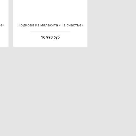
ье»
Под­ко­ва из ма­ла­хи­та «На счастье»
16 990 руб