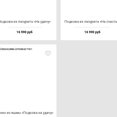
од­ко­ва из ла­зу­ри­та «На уда­чу»
Под­ко­ва из ла­зу­ри­та «На счаст
16 990 руб
16 990 руб
н­но из яш­мы «Под­ко­ва на уда­чу»