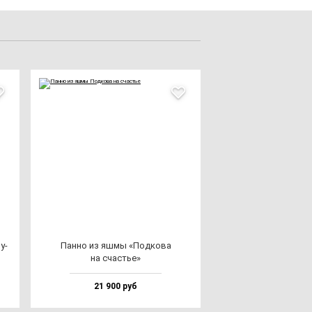
у­
Пан­но из яш­мы «Под­ко­ва
на счастье»
21 900 руб