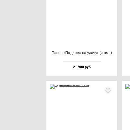
Пан­но «Под­ко­ва на уда­чу» (яш­ма)
21 900 руб