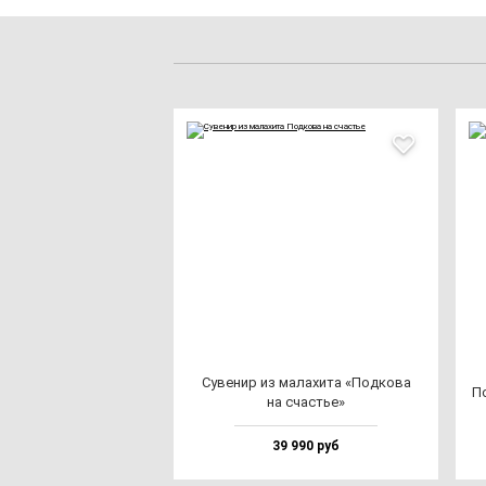
Суве­нир из ма­ла­хи­та «Под­ко­ва
По
на счастье»
39 990 руб