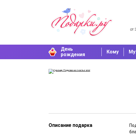
от 
День
Кому
Му
рождения
Описание подарка
Под
бла