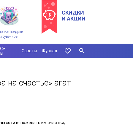
СКИДКИ
И АКЦИИ
ловые подарки
и сувениры
ер-
Советы
Журнал
сы
а на счастье» агат
 вы хотите пожелать им счастья,