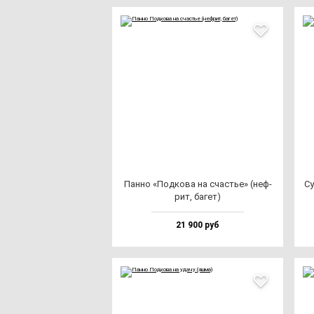
Пан­но «Под­ко­ва на счастье» (неф­
Су
рит, ба­гет)
21 900 руб