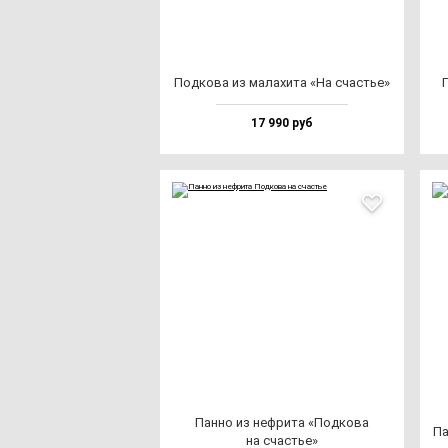
Под­ко­ва из ма­ла­хи­та «На счастье»
П
17 990 руб
Пан­но из неф­ри­та «Под­ко­ва
Па
на счастье»