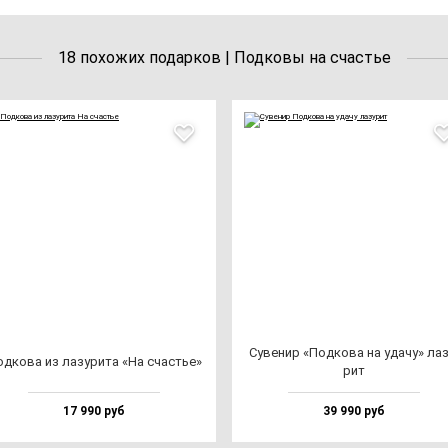
18 похожих подарков | Подковы на счастье
Суве­нир «Под­ко­ва на уда­чу» ла­з
д­ко­ва из ла­зу­ри­та «На счастье»
рит
17 990 руб
39 990 руб