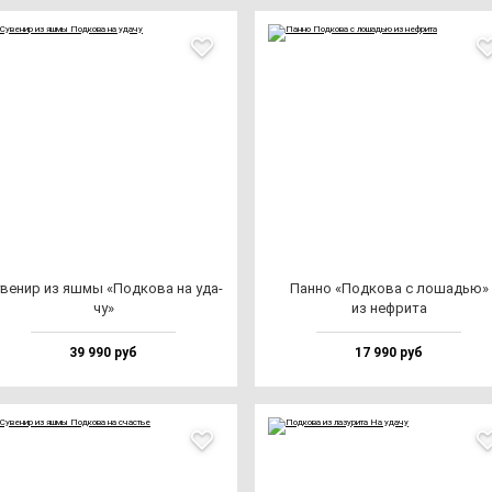
ве­нир из яш­мы «Под­ко­ва на уда­
Пан­но «Под­ко­ва с ло­шадью»
чу»
из неф­ри­та
39 990 руб
17 990 руб