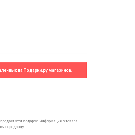
вленных на Подарки.ру магазинов.
то продает этот подарок. Информация о товаре
сь к продавцу.