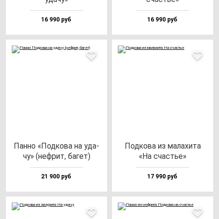
16 990 руб
16 990 руб
Пан­но «Под­ко­ва на уда­
Под­ко­ва из ма­ла­хи­та
чу» (неф­рит, ба­гет)
«На счастье»
21 900 руб
17 990 руб