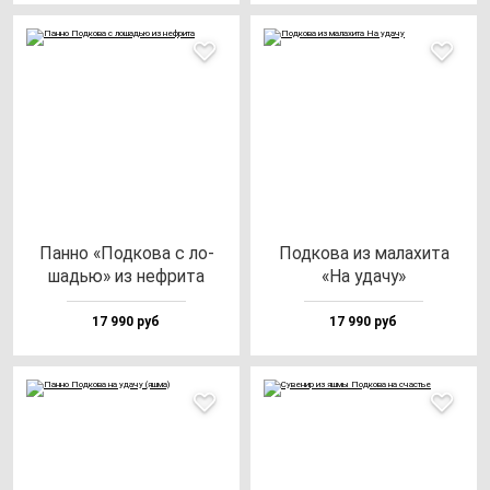
Пан­но «Под­ко­ва с ло­
Под­ко­ва из ма­ла­хи­та
шадью» из неф­ри­та
«На уда­чу»
17 990 руб
17 990 руб