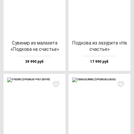
Суве­нир из ма­ла­хи­та
Под­ко­ва из ла­зу­ри­та «На
«Под­ко­ва на счастье»
счастье»
39 990 руб
17 990 руб