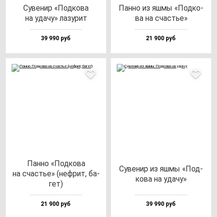
Суве­нир «Под­ко­ва
Пан­но из яш­мы «Под­ко­
на уда­чу» ла­зу­рит
ва на счастье»
39 990 руб
21 900 руб
Пан­но «Под­ко­ва
Суве­нир из яш­мы «Под­
на счастье» (неф­рит, ба­
ко­ва на уда­чу»
гет)
21 900 руб
39 990 руб