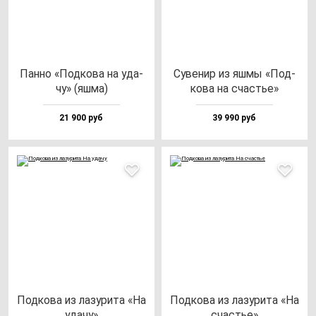
Пан­но «Под­ко­ва на уда­
Суве­нир из яш­мы «Под­
чу» (яш­ма)
ко­ва на счастье»
21 900 руб
39 990 руб
Под­ко­ва из ла­зу­ри­та «На
Под­ко­ва из ла­зу­ри­та «На
уда­чу»
счастье»