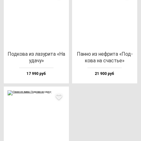
Под­ко­ва из ла­зу­ри­та «На
Пан­но из неф­ри­та «Под­
уда­чу»
ко­ва на счастье»
17 990 руб
21 900 руб