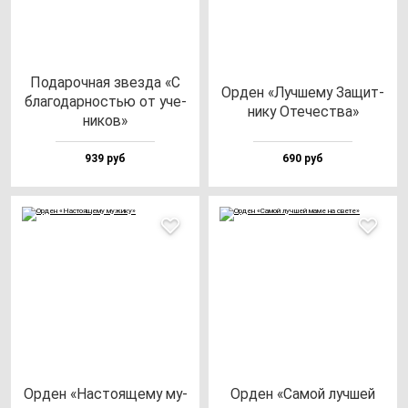
Пода­роч­ная звез­да «С
Орден «Луч­ше­му Защит­
бла­го­дар­ностью от уче­
ни­ку Оте­чес­тва»
ни­ков»
939 руб
690 руб
Орден «Нас­то­яще­му му­
Орден «Самой луч­шей