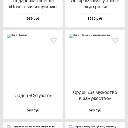
Пода­роч­ная звез­да
Оскар «За луч­шую жен­
«Почет­ный вы­пус­кник»
скую роль»
939 руб
1690 руб
Орден «За му­жес­тво
Орден «Суту­ло­го»
в за­му­жес­тве»
690 руб
690 руб