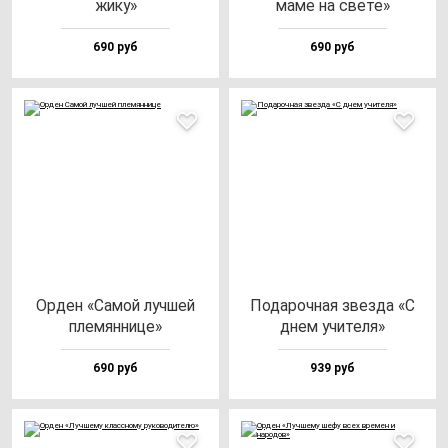
жи­ку»
ма­ме на све­те»
690 руб
690 руб
Орден «Самой луч­шей
Пода­роч­ная звез­да «С
пле­мян­ни­це»
днем учи­те­ля»
690 руб
939 руб