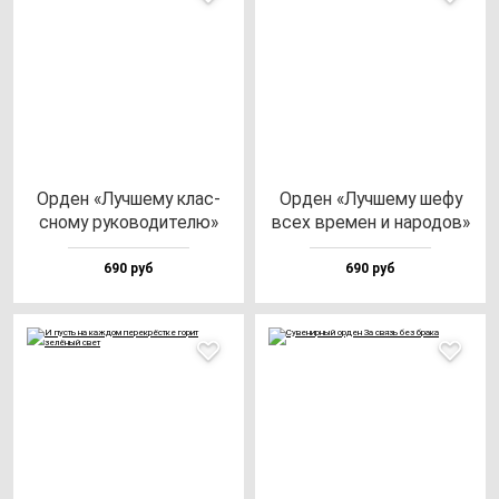
Орден «Луч­ше­му клас­
Орден «Луч­ше­му ше­фу
сно­му ру­ко­во­ди­те­лю»
всех вре­мен и на­ро­дов»
690 руб
690 руб