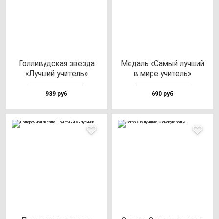
Гол­ли­вуд­ская звез­да
Медаль «Самый луч­ший
«Луч­ший учи­тель»
в ми­ре учи­тель»
939 руб
690 руб