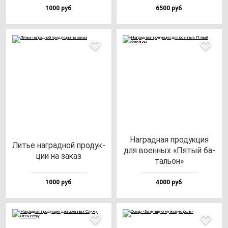
1000 руб
6500 руб
Наг­рад­ная про­дук­ция
Литье наг­рад­ной про­дук­
для во­ен­ных «Пятый ба­
ции на за­каз
таль­он»
1000 руб
4000 руб