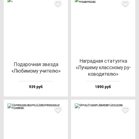
Наг­рад­ная ста­ту­эт­ка
Пода­роч­ная звез­да
«Луч­ше­му клас­сно­му ру­
«Люби­мо­му учи­те­лю»
ко­во­ди­те­лю»
939 руб
1890 руб