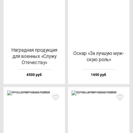
Наг­рад­ная про­дук­ция
Оскар «За луч­шую муж­
для во­ен­ных «Слу­жу
скую роль»
Оте­чес­тву»
4500 руб
1690 руб