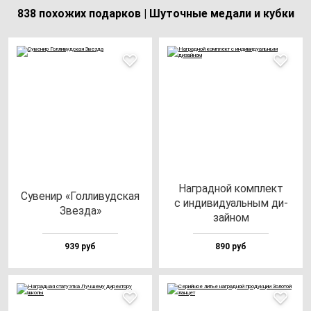
838 похожих подарков | Шуточные медали и кубки
Наг­рад­ной ком­плект
Суве­нир «Гол­ли­вуд­ская
с ин­ди­ви­ду­аль­ным ди­
Звез­да»
зай­ном
939 руб
890 руб