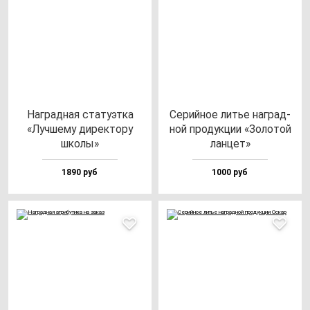
Наг­рад­ная ста­ту­эт­ка
Серий­ное литье наг­рад­
«Луч­ше­му ди­рек­то­ру
ной про­дук­ции «Золо­той
шко­лы»
лан­цет»
1890 руб
1000 руб