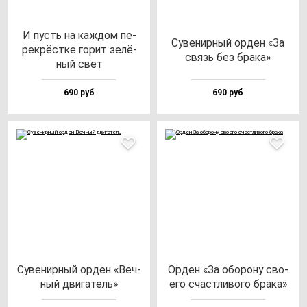
И пусть на каж­дом пе­
Суве­нир­ный ор­ден «За
рек­рёс­тке го­рит зе­лё­
связь без бра­ка»
ный свет
690 руб
690 руб
Суве­нир­ный ор­ден «Веч­
Орден «За обо­ро­ну сво­
ный дви­га­тель»
его счас­тли­во­го бра­ка»