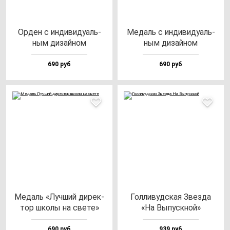
Орден с ин­ди­ви­ду­аль­
Медаль с ин­ди­ви­ду­аль­
ным ди­зай­ном
ным ди­зай­ном
690 руб
690 руб
Медаль «Луч­ший ди­рек­
Гол­ли­вуд­ская Звез­да
тор шко­лы на све­те»
«На Выпус­кной»
690 руб
939 руб