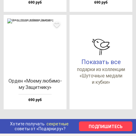
690 руб
690 руб
Показать все
по­дар­ки из кол­лек­ции
«Шуточ­ные ме­да­ли
Орден «Моему лю­би­мо­
и куб­ки»
му Защит­ни­ку»
690 руб
Хотите получать
секретные
ПОДПИШИТЕСЬ
советы от «Подарки.ру»?