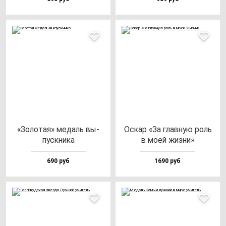
«Золо­тая» ме­даль вы­
Оскар «За глав­ную роль
пус­кни­ка
в моей жиз­ни»
690 руб
1690 руб