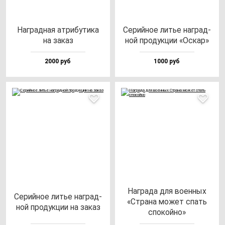
Наг­рад­ная ат­ри­бу­ти­ка
Серий­ное литье наг­рад­
на за­каз
ной про­дук­ции «Оскар»
2000 руб
1000 руб
Наг­ра­да для во­ен­ных
Серий­ное литье наг­рад­
«Стра­на мо­жет спать
ной про­дук­ции на за­каз
спо­кой­но»