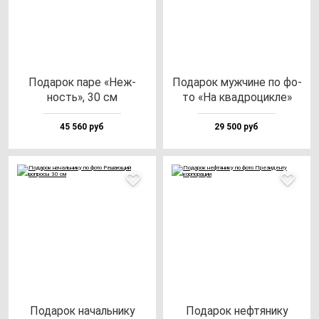
Пода­рок па­ре «Неж­
Пода­рок муж­чи­не по фо­
ность», 30 см
то «На квад­ро­цик­ле»
45 560 руб
29 500 руб
Пода­рок на­чаль­ни­ку
Пода­рок неф­тя­ни­ку