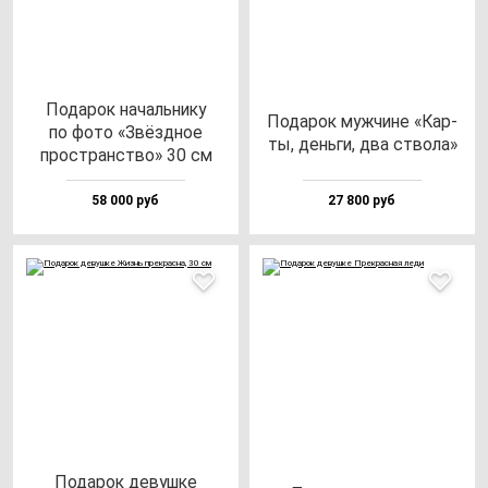
Пода­рок на­чаль­ни­ку
Пода­рок муж­чи­не «Кар­
по фо­то «Звёз­дное
ты, день­ги, два ство­ла»
прос­транс­тво» 30 см
58 000 руб
27 800 руб
Пода­рок де­вуш­ке