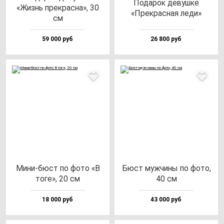
Пода­рок де­вуш­ке
«Жизнь прек­рас­на», 30
«Прек­рас­ная ле­ди»
см
59 000 руб
26 800 руб
Мини-бюст по фо­то «В
Бюст муж­чи­ны по фо­то,
то­ге», 20 см
40 см
18 000 руб
43 000 руб