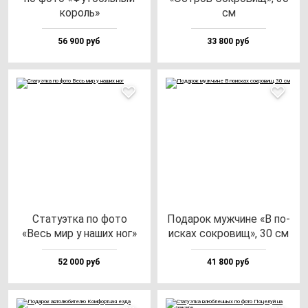
ко­роль»
см
56 900 руб
33 800 руб
Ста­ту­эт­ка по фо­то
Пода­рок муж­чи­не «В по­
«Весь мир у на­ших ног»
ис­ках сок­ро­вищ», 30 см
52 000 руб
41 800 руб