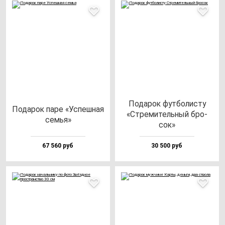
Пода­рок фут­бо­лис­ту
Пода­рок па­ре «Успеш­ная
«Стре­ми­тель­ный бро­
семья»
сок»
67 560 руб
30 500 руб