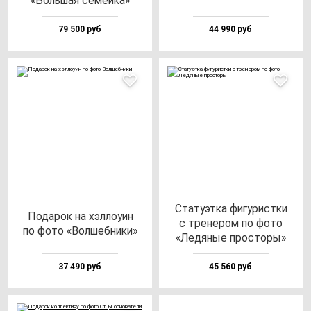
«Боль­шая се­мей­ка»
79 500 руб
44 990 руб
Ста­ту­эт­ка фи­гу­рис­тки
Пода­рок на хэл­ло­уин
с тре­не­ром по фо­то
по фо­то «Вол­шеб­ни­ки»
«Ледя­ные прос­то­ры»
37 490 руб
45 560 руб