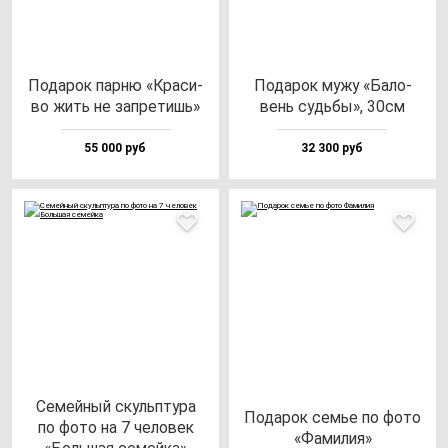
Пода­рок пар­ню «Кра­си­
Пода­рок му­жу «Бало­
во жить не зап­ре­тишь»
вень судь­бы», 30см
55 000 руб
32 300 руб
Семей­ный скуль­пту­ра
Пода­рок семье по фо­то
по фо­то на 7 че­ло­век
«Фами­лия»