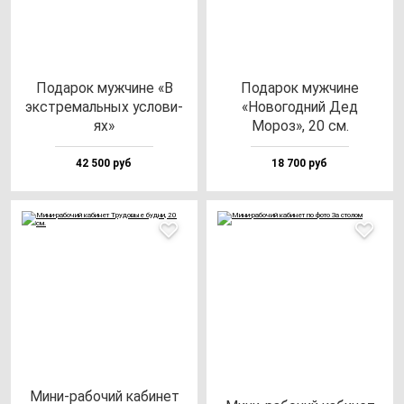
Пода­рок муж­чи­не «В
Пода­рок муж­чи­не
экс­тре­маль­ных ус­ло­ви­
«Ново­год­ний Дед
ях»
Мороз», 20 см.
42 500 руб
18 700 руб
Мини-ра­бо­чий ка­би­нет