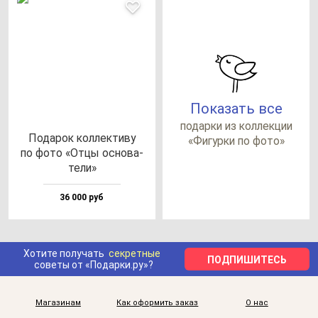
Показать все
по­дар­ки из кол­лек­ции
Пода­рок кол­лек­ти­ву
«Фигур­ки по фо­то»
по фо­то «Отцы ос­но­ва­
те­ли»
36 000 руб
Хотите получать
секретные
ПОДПИШИТЕСЬ
советы от «Подарки.ру»?
Магазинам
Как оформить заказ
О нас