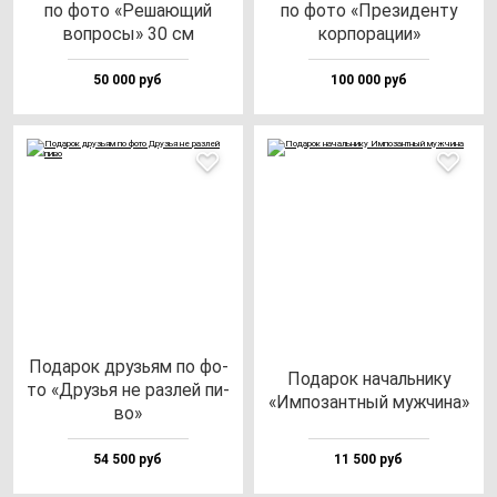
по фо­то «Реша­ющий
по фо­то «Пре­зи­ден­ту
воп­ро­сы» 30 см
кор­по­ра­ции»
50 000 руб
100 000 руб
Пода­рок друзь­ям по фо­
Пода­рок на­чаль­ни­ку
то «Друзья не раз­лей пи­
«Импо­зан­тный муж­чи­на»
во»
54 500 руб
11 500 руб