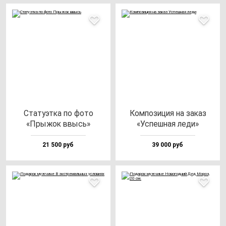
Ста­ту­эт­ка по фо­то
Ком­по­зи­ция на за­каз
«Пры­жок ввысь»
«Успеш­ная ле­ди»
21 500 руб
39 000 руб