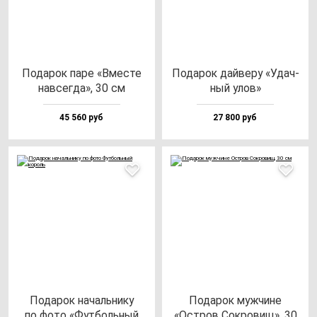
Пода­рок па­ре «Вмес­те
Пода­рок дай­ве­ру «Удач­
нав­сег­да», 30 см
ный улов»
45 560 руб
27 800 руб
Пода­рок на­чаль­ни­ку
Пода­рок муж­чи­не
по фо­то «Фут­боль­ный
«Остров Сок­ро­вищ», 30