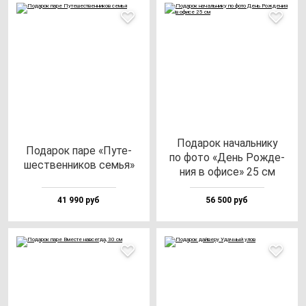
Пода­рок на­чаль­ни­ку
Пода­рок па­ре «Путе­
по фо­то «День Рож­де­
шес­твен­ни­ков семья»
ния в офи­се» 25 см
41 990 руб
56 500 руб