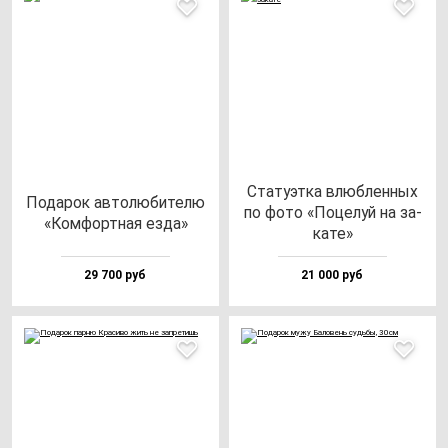
Ста­ту­эт­ка влюб­лен­ных
Пода­рок ав­то­лю­би­те­лю
по фо­то «Поце­луй на за­
«Ком­фор­тная ез­да»
ка­те»
29 700 руб
21 000 руб