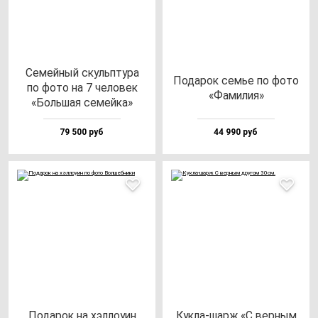
Семей­ный скуль­пту­ра
Пода­рок семье по фо­то
по фо­то на 7 че­ло­век
«Фами­лия»
«Боль­шая се­мей­ка»
79 500 руб
44 990 руб
Пода­рок на хэл­ло­уин
Кук­ла-шарж «С вер­ным