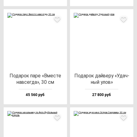
Пода­рок па­ре «Вмес­те
Пода­рок дай­ве­ру «Удач­
нав­сег­да», 30 см
ный улов»
45 560 руб
27 800 руб