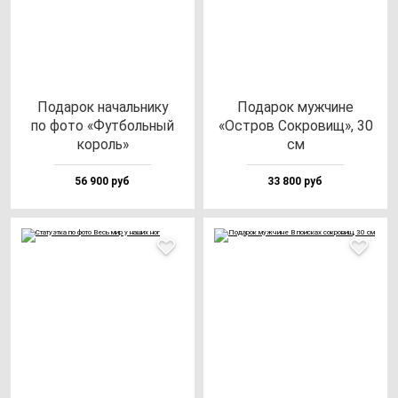
Пода­рок на­чаль­ни­ку
Пода­рок муж­чи­не
по фо­то «Фут­боль­ный
«Остров Сок­ро­вищ», 30
ко­роль»
см
56 900 руб
33 800 руб