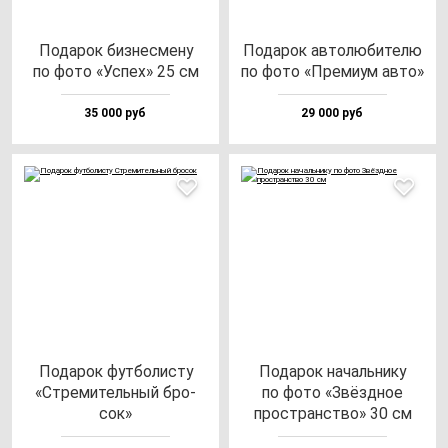
Пода­рок биз­нес­ме­ну
Пода­рок ав­то­лю­би­те­лю
по фо­то «Успех» 25 см
по фо­то «Пре­ми­ум ав­то»
35 000 руб
29 000 руб
Пода­рок фут­бо­лис­ту
Пода­рок на­чаль­ни­ку
«Стре­ми­тель­ный бро­
по фо­то «Звёз­дное
сок»
прос­транс­тво» 30 см