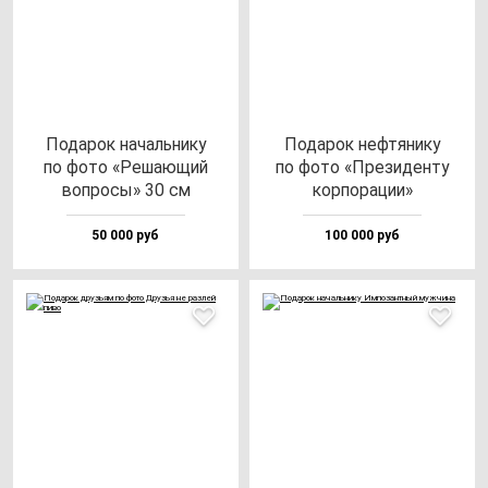
Пода­рок на­чаль­ни­ку
Пода­рок неф­тя­ни­ку
по фо­то «Реша­ющий
по фо­то «Пре­зи­ден­ту
воп­ро­сы» 30 см
кор­по­ра­ции»
50 000 руб
100 000 руб