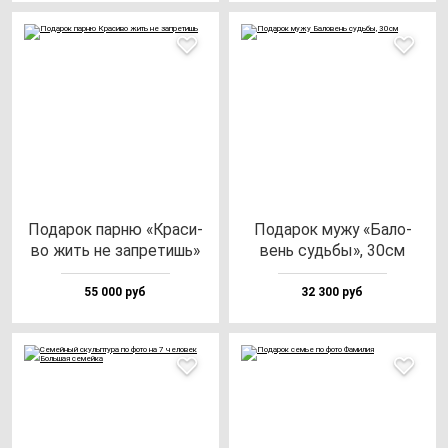
Пода­рок пар­ню «Кра­си­
Пода­рок му­жу «Бало­
во жить не зап­ре­тишь»
вень судь­бы», 30см
55 000 руб
32 300 руб