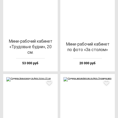
Мини-ра­бо­чий ка­би­нет
Мини-ра­бо­чий ка­би­нет
«Тру­до­вые буд­ни», 20
по фо­то «За сто­лом»
см.
53 000 руб
20 000 руб