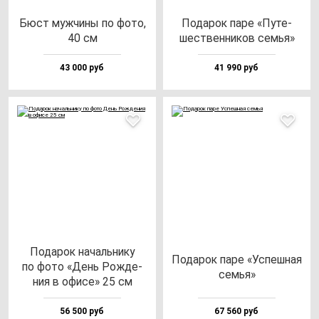
Бюст муж­чи­ны по фо­то,
Пода­рок па­ре «Путе­
40 см
шес­твен­ни­ков семья»
43 000 руб
41 990 руб
Пода­рок на­чаль­ни­ку
Пода­рок па­ре «Успеш­ная
по фо­то «День Рож­де­
семья»
ния в офи­се» 25 см
56 500 руб
67 560 руб