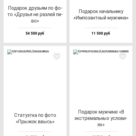
Пода­рок друзь­ям по фо­
Пода­рок на­чаль­ни­ку
то «Друзья не раз­лей пи­
«Импо­зан­тный муж­чи­на»
во»
54 500 руб
11 500 руб
Пода­рок муж­чи­не «В
Ста­ту­эт­ка по фо­то
экс­тре­маль­ных ус­ло­ви­
«Пры­жок ввысь»
ях»