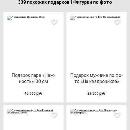
339 похожих подарков | Фигурки по фото
Пода­рок па­ре «Неж­
Пода­рок муж­чи­не по фо­
ность», 30 см
то «На квад­ро­цик­ле»
45 560 руб
29 500 руб