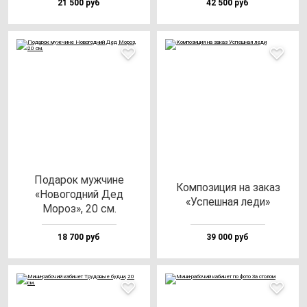
21 500 руб
42 500 руб
Пода­рок муж­чи­не
Ком­по­зи­ция на за­каз
«Ново­год­ний Дед
«Успеш­ная ле­ди»
Мороз», 20 см.
18 700 руб
39 000 руб