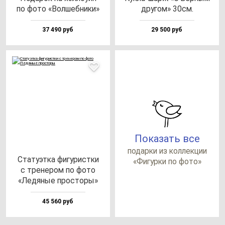
по фо­то «Вол­шеб­ни­ки»
дру­гом» 30см.
37 490 руб
29 500 руб
Показать все
по­дар­ки из кол­лек­ции
Ста­ту­эт­ка фи­гу­рис­тки
«Фигур­ки по фо­то»
с тре­не­ром по фо­то
«Ледя­ные прос­то­ры»
45 560 руб