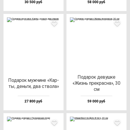
30 500 руб
58 000 руб
Пода­рок де­вуш­ке
Пода­рок муж­чи­не «Кар­
«Жизнь прек­рас­на», 30
ты, день­ги, два ство­ла»
см
27 800 руб
59 000 руб