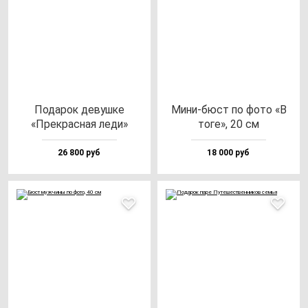
Пода­рок де­вуш­ке
Мини-бюст по фо­то «В
«Прек­рас­ная ле­ди»
то­ге», 20 см
26 800 руб
18 000 руб