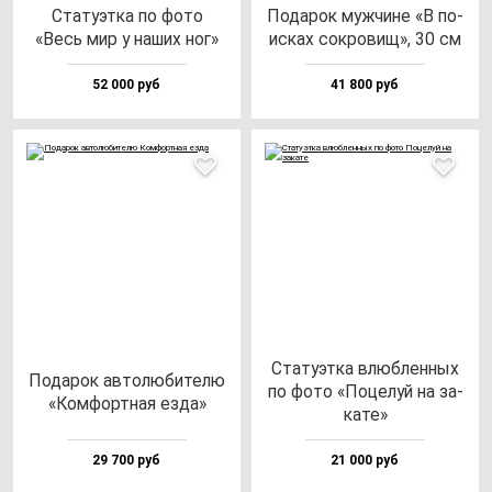
Ста­ту­эт­ка по фо­то
Пода­рок муж­чи­не «В по­
«Весь мир у на­ших ног»
ис­ках сок­ро­вищ», 30 см
52 000 руб
41 800 руб
Ста­ту­эт­ка влюб­лен­ных
Пода­рок ав­то­лю­би­те­лю
по фо­то «Поце­луй на за­
«Ком­фор­тная ез­да»
ка­те»
29 700 руб
21 000 руб