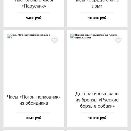
«Парус­ник»
лом»
9408 руб
18 330 руб
Деко­ра­тив­ные ча­сы
Часы «Погон: пол­ков­ник»
из брон­зы «Рус­ские
из об­си­ди­ана
бор­зые со­ба­ки»
3343 руб
10 310 руб