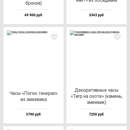
нант» из об­си­ди­ана
брон­за)
49 900 руб
3343 руб
Деко­ра­тив­ные ча­сы
Часы «Погон: ге­не­рал»
«Тигр на охо­те» (ка­мень,
из зме­еви­ка
зме­евик)
3790 руб
7250 руб