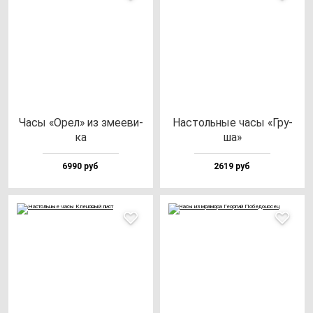
Часы «Орел» из зме­еви­
Нас­толь­ные ча­сы «Гру­
ка
ша»
6990 руб
2619 руб