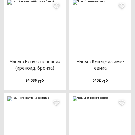
Часы «Конь с по­по­ной»
Часы «Купец» из зме­
(кре­но­ид, брон­за)
еви­ка
24 080 руб
6402 руб