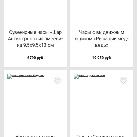
Суве­нир­ные ча­сы «Шар
Часы с выд­виж­ным
Антис­тресс» из зме­еви­
ящи­ком «Рыча­щий мед­
ка 9,5х9,5х13 см
ведь»
6790 руб
19 950 руб
Нас­толь­ные ча­сы
Часы «Сер­дце с ан­ге­