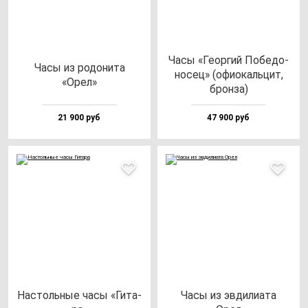
Часы «Геор­гий Побе­до­
Часы из ро­до­ни­та
но­сец» (офи­окаль­цит,
«Орел»
брон­за)
21 900 руб
47 900 руб
Нас­толь­ные ча­сы «Гита­
Часы из эв­ди­ли­ата