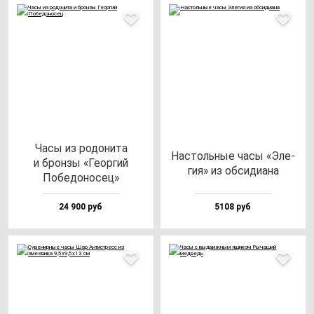
Часы из ро­до­ни­та
Нас­толь­ные ча­сы «Эле­
и брон­зы «Геор­гий
гия» из об­си­ди­ана
Побе­до­но­сец»
24 900 руб
5108 руб