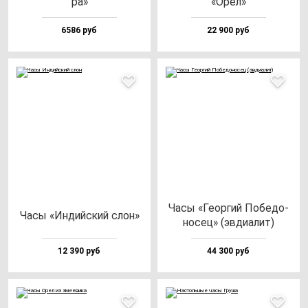
ра»
«Орел»
6586 руб
22 900 руб
Часы «Геор­гий Побе­до­
Часы «Индий­ский слон»
но­сец» (эв­ди­алит)
12 390 руб
44 300 руб