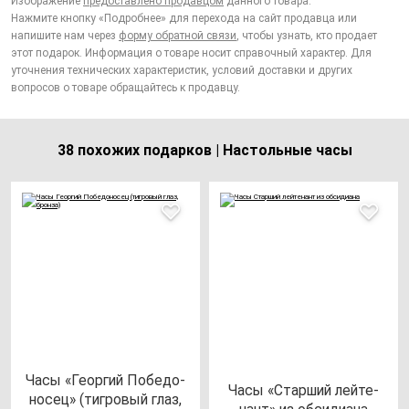
Изображение
предоставлено продавцом
данного товара.
Нажмите кнопку «Подробнее» для перехода на сайт продавца или
напишите нам через
форму обратной связи
, чтобы узнать, кто продает
этот подарок. Информация о товаре носит справочный характер. Для
уточнения технических характеристик, условий доставки и других
вопросов о товаре обращайтесь к продавцу.
38 похожих подарков | Настольные часы
Часы «Геор­гий Побе­до­
Часы «Стар­ший лей­те­
но­сец» (тиг­ро­вый глаз,