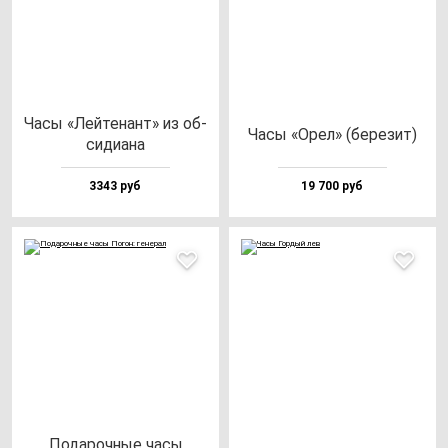
Часы «Лей­те­нант» из об­
Часы «Орел» (бе­ре­зит)
си­ди­ана
3343 руб
19 700 руб
Пода­роч­ные ча­сы