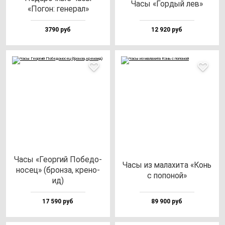
Часы «Гор­дый лев»
«Погон: ге­не­рал»
3790 руб
12 920 руб
Часы «Геор­гий Побе­до­
Часы из ма­ла­хи­та «Конь
но­сец» (брон­за, кре­но­
с по­по­ной»
ид)
17 590 руб
89 900 руб