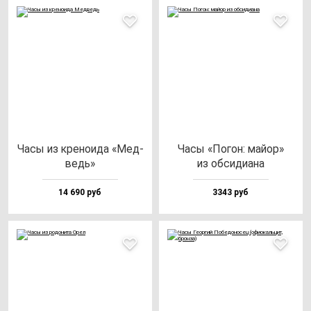
Часы из кре­но­ида «Мед­
Часы «Погон: май­ор»
ведь»
из об­си­ди­ана
14 690 руб
3343 руб