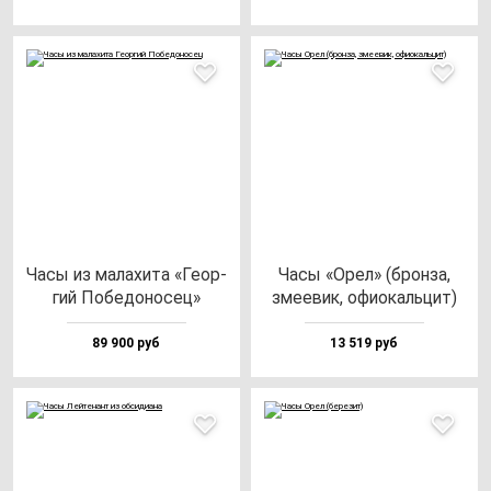
Часы из ма­ла­хи­та «Геор­
Часы «Орел» (брон­за,
гий Побе­до­но­сец»
зме­евик, офи­окаль­цит)
89 900 руб
13 519 руб