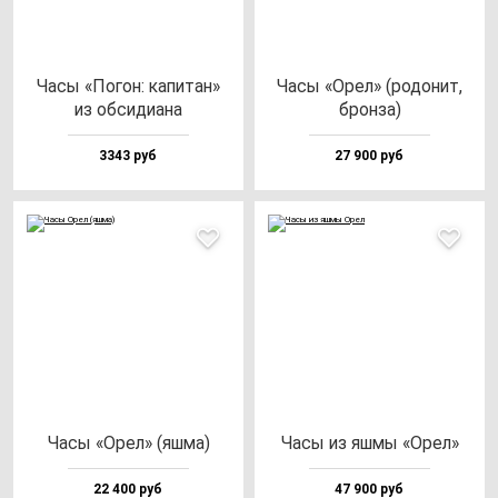
Часы «Погон: ка­пи­тан»
Часы «Орел» (ро­до­нит,
из об­си­ди­ана
брон­за)
3343 руб
27 900 руб
Часы «Орел» (яш­ма)
Часы из яш­мы «Орел»
22 400 руб
47 900 руб