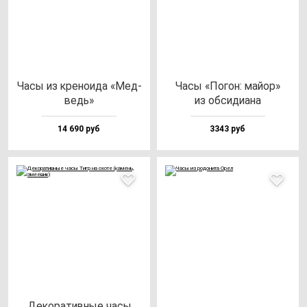
Часы из кре­но­ида «Мед­
Часы «Погон: май­ор»
ведь»
из об­си­ди­ана
14 690 руб
3343 руб
Деко­ра­тив­ные ча­сы