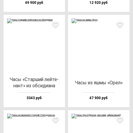
49 900 руб
12 920 руб
Часы «Стар­ший лей­те­
Часы из яш­мы «Орел»
нант» из об­си­ди­ана
3343 руб
47 900 руб