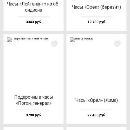
Часы «Лей­те­нант» из об­
Часы «Орел» (бе­ре­зит)
си­ди­ана
3343 руб
19 700 руб
Пода­роч­ные ча­сы
Часы «Орел» (яш­ма)
«Погон: ге­не­рал»
3790 руб
22 400 руб