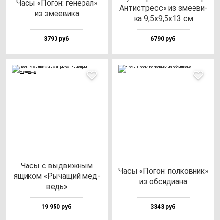
Часы «Погон: ге­не­рал»
Антис­тресс» из зме­еви­
из зме­еви­ка
ка 9,5х9,5х13 см
3790 руб
6790 руб
Часы с выд­виж­ным
Часы «Погон: пол­ков­ник»
ящи­ком «Рыча­щий мед­
из об­си­ди­ана
ведь»
19 950 руб
3343 руб