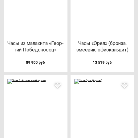
Часы из ма­ла­хи­та «Геор­
Часы «Орел» (брон­за,
гий Побе­до­но­сец»
зме­евик, офи­окаль­цит)
89 900 руб
13 519 руб