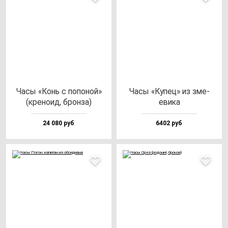
Часы «Конь с по­по­ной»
Часы «Купец» из зме­
(кре­но­ид, брон­за)
еви­ка
24 080 руб
6402 руб