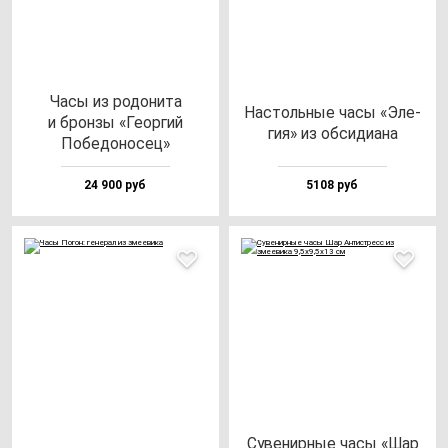
Часы из ро­до­ни­та
Нас­толь­ные ча­сы «Эле­
и брон­зы «Геор­гий
гия» из об­си­ди­ана
Побе­до­но­сец»
24 900 руб
5108 руб
Суве­нир­ные ча­сы «Шар