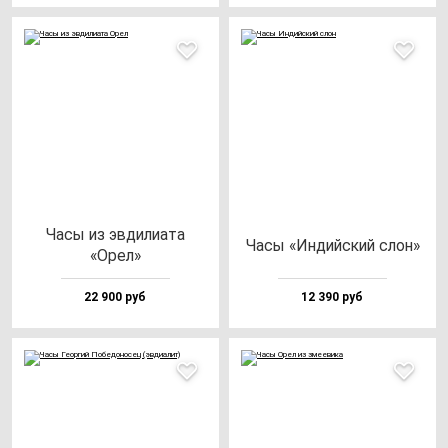
Часы из эв­ди­ли­ата
Часы «Индий­ский слон»
«Орел»
22 900 руб
12 390 руб