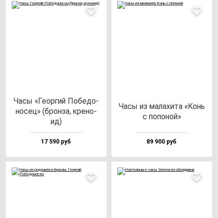
Часы «Геор­гий Побе­до­
Часы из ма­ла­хи­та «Конь
но­сец» (брон­за, кре­но­
с по­по­ной»
ид)
17 590 руб
89 900 руб