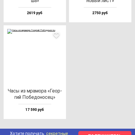
ша»
но­вый лист»
2619 руб
2750 руб
Часы из мра­мо­ра «Геор­
гий Побе­до­но­сец»
17 590 руб
Хотите получать
секретные