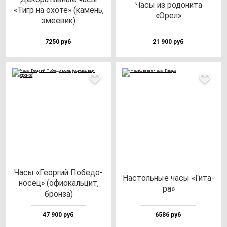
Часы из ро­до­ни­та
«Тигр на охо­те» (ка­мень,
«Орел»
зме­евик)
7250 руб
21 900 руб
Часы «Геор­гий Побе­до­
Нас­толь­ные ча­сы «Гита­
но­сец» (офи­окаль­цит,
ра»
брон­за)
47 900 руб
6586 руб