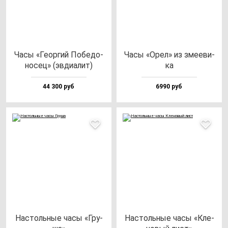
Часы «Геор­гий Побе­до­
Часы «Орел» из зме­еви­
но­сец» (эв­ди­алит)
ка
44 300 руб
6990 руб
Нас­толь­ные ча­сы «Гру­
Нас­толь­ные ча­сы «Кле­