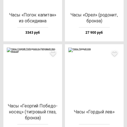
Часы «Погон: ка­пи­тан»
Часы «Орел» (ро­до­нит,
из об­си­ди­ана
брон­за)
3343 руб
27 900 руб
Часы «Геор­гий Побе­до­
но­сец» (тиг­ро­вый глаз,
Часы «Гор­дый лев»
брон­за)