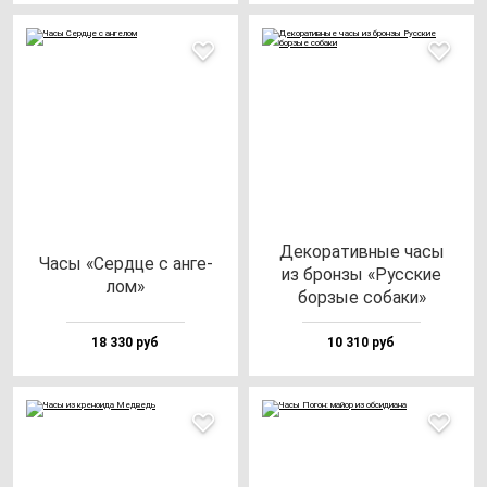
Деко­ра­тив­ные ча­сы
Часы «Сер­дце с ан­ге­
из брон­зы «Рус­ские
лом»
бор­зые со­ба­ки»
18 330 руб
10 310 руб