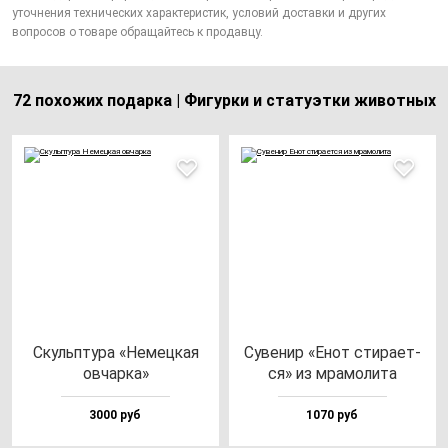
уточнения технических характеристик, условий доставки и других
вопросов о товаре обращайтесь к продавцу.
72 похожих подарка | Фигурки и статуэтки животных
Скуль­пту­ра «Немец­кая
Суве­нир «Енот сти­ра­ет­
ов­чар­ка»
ся» из мра­мо­ли­та
3000 руб
1070 руб