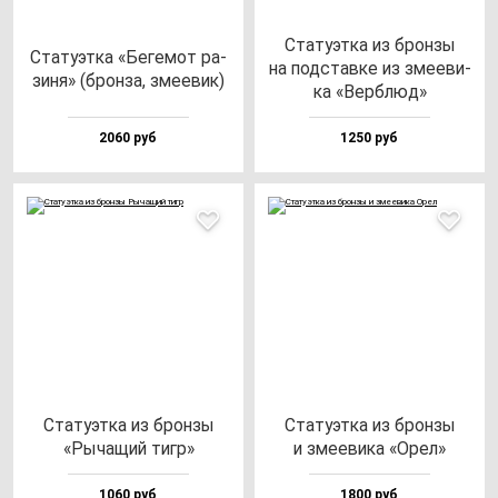
Ста­ту­эт­ка из брон­зы
Ста­ту­эт­ка «Беге­мот ра­
на под­став­ке из зме­еви­
зи­ня» (брон­за, зме­евик)
ка «Вер­блюд»
2060 руб
1250 руб
Ста­ту­эт­ка из брон­зы
Ста­ту­эт­ка из брон­зы
«Рыча­щий тигр»
и зме­еви­ка «Орел»
1060 руб
1800 руб