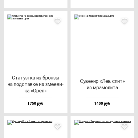
Ста­ту­эт­ка из брон­зы
Суве­нир «Лев спит»
на под­став­ке из зме­еви­
из мра­мо­ли­та
ка «Орел»
1750 руб
1400 руб