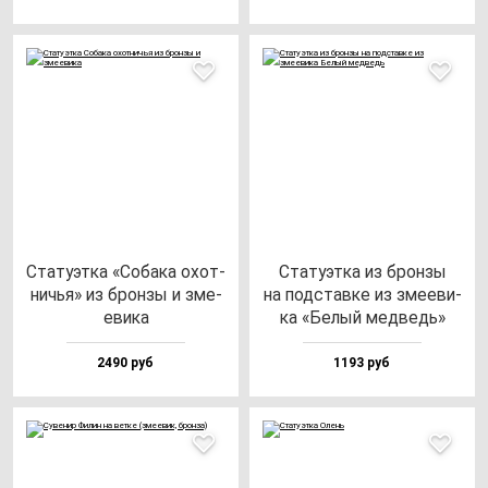
Ста­ту­эт­ка «Соба­ка охот­
Ста­ту­эт­ка из брон­зы
ничья» из брон­зы и зме­
на под­став­ке из зме­еви­
еви­ка
ка «Белый мед­ведь»
2490 руб
1193 руб