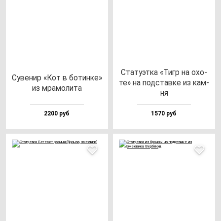
Ста­ту­эт­ка «Тигр на охо­
Суве­нир «Кот в бо­тин­ке»
те» на под­став­ке из кам­
из мра­мо­ли­та
ня
2200 руб
1570 руб