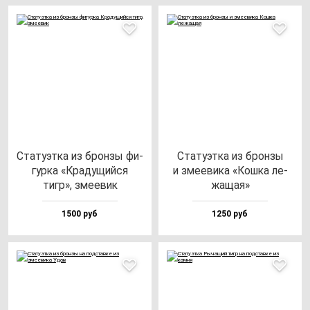
Ста­ту­эт­ка из брон­зы фи­
Ста­ту­эт­ка из брон­зы
гур­ка «Кра­ду­щий­ся
и зме­еви­ка «Кош­ка ле­
тигр», зме­евик
жа­щая»
1500 руб
1250 руб