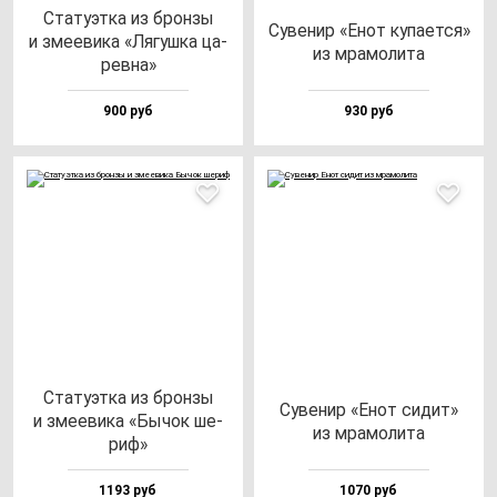
Ста­ту­эт­ка из брон­зы
Суве­нир «Енот ку­па­ет­ся»
и зме­еви­ка «Лягуш­ка ца­
из мра­мо­ли­та
рев­на»
900 руб
930 руб
Ста­ту­эт­ка из брон­зы
Суве­нир «Енот си­дит»
и зме­еви­ка «Бычок ше­
из мра­мо­ли­та
риф»
1193 руб
1070 руб