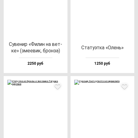
Суве­нир «Филин на вет­
Ста­ту­эт­ка «Олень»
ке» (зме­евик, брон­за)
2250 руб
1250 руб