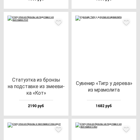
Ста­ту­эт­ка из брон­зы
Суве­нир «Тигр у де­ре­ва»
на под­став­ке из зме­еви­
из мра­мо­ли­та
ка «Кот»
2190 руб
1682 руб