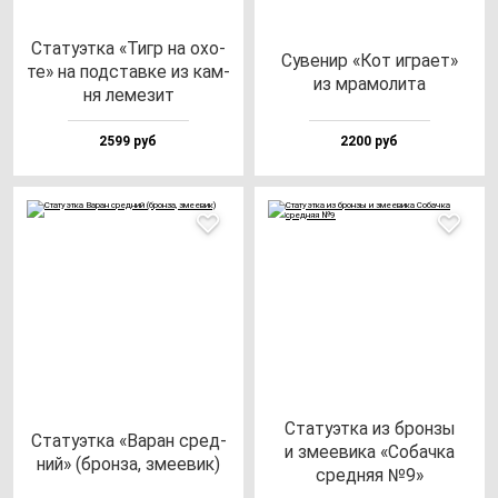
Ста­ту­эт­ка «Тигр на охо­
Суве­нир «Кот иг­ра­ет»
те» на под­став­ке из кам­
из мра­мо­ли­та
ня ле­ме­зит
2599 руб
2200 руб
Ста­ту­эт­ка из брон­зы
Ста­ту­эт­ка «Варан сред­
и зме­еви­ка «Собач­ка
ний» (брон­за, зме­евик)
сред­няя №9»