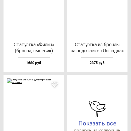
Ста­ту­эт­ка «Филин»
Ста­ту­эт­ка из брон­зы
(брон­за, зме­евик)
на под­став­ке «Лошад­ка»
1680 руб
2375 руб
Показать все
по­дар­ки из кол­лек­ции