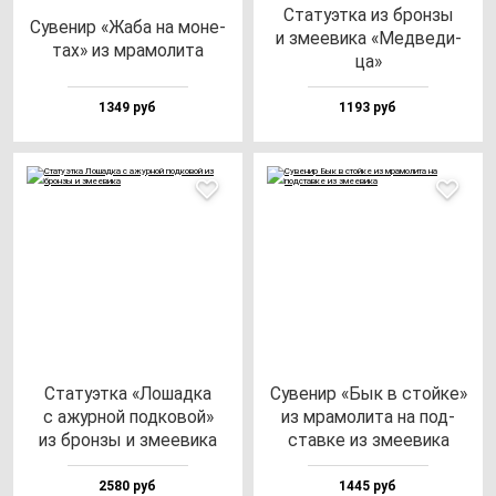
Ста­ту­эт­ка из брон­зы
Суве­нир «Жаба на мо­не­
и зме­еви­ка «Мед­ве­ди­
тах» из мра­мо­ли­та
ца»
1349 руб
1193 руб
Ста­ту­эт­ка «Лошад­ка
Суве­нир «Бык в стой­ке»
с ажур­ной под­ко­вой»
из мра­мо­ли­та на под­
из брон­зы и зме­еви­ка
став­ке из зме­еви­ка
2580 руб
1445 руб