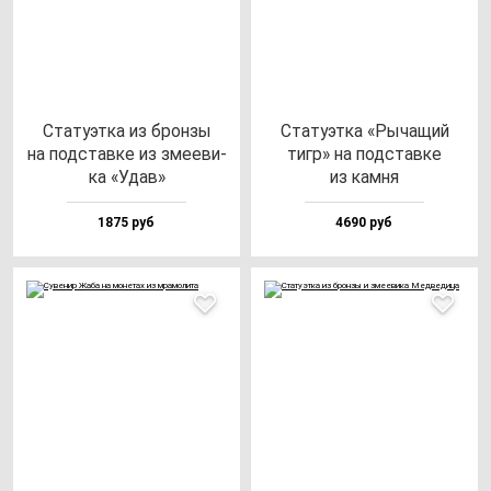
Ста­ту­эт­ка из брон­зы
Ста­ту­эт­ка «Рыча­щий
на под­став­ке из зме­еви­
тигр» на под­став­ке
ка «Удав»
из кам­ня
1875 руб
4690 руб