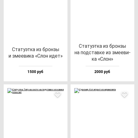
Ста­ту­эт­ка из брон­зы
Ста­ту­эт­ка из брон­зы
на под­став­ке из зме­еви­
и зме­еви­ка «Слон идет»
ка «Слон»
1500 руб
2000 руб