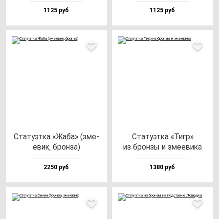
1125 руб
1125 руб
Ста­ту­эт­ка «Жаба» (зме­
Ста­ту­эт­ка «Тигр»
евик, брон­за)
из брон­зы и зме­еви­ка
2250 руб
1380 руб