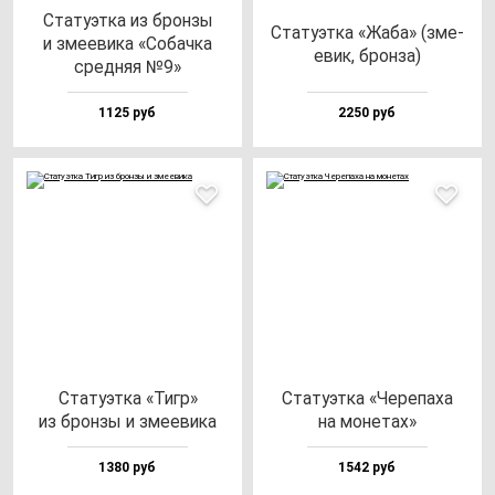
Ста­ту­эт­ка из брон­зы
Ста­ту­эт­ка «Жаба» (зме­
и зме­еви­ка «Собач­ка
евик, брон­за)
сред­няя №9»
1125 руб
2250 руб
Ста­ту­эт­ка «Тигр»
Ста­ту­эт­ка «Чере­па­ха
из брон­зы и зме­еви­ка
на мо­не­тах»
1380 руб
1542 руб