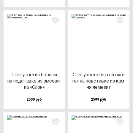
Ста­ту­эт­ка из брон­зы
Ста­ту­эт­ка «Тигр на охо­
на под­став­ке из зме­еви­
те» на под­став­ке из кам­
ка «Слон»
ня ле­ме­зит
2000 руб
2599 руб