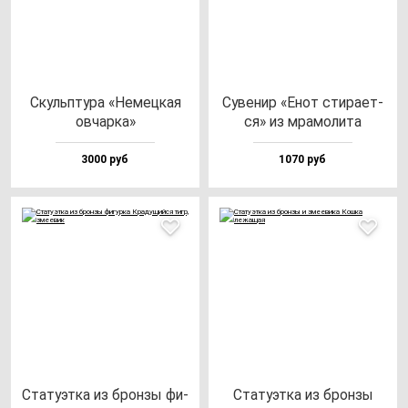
Скуль­пту­ра «Немец­кая
Суве­нир «Енот сти­ра­ет­
ов­чар­ка»
ся» из мра­мо­ли­та
3000 руб
1070 руб
Ста­ту­эт­ка из брон­зы фи­
Ста­ту­эт­ка из брон­зы