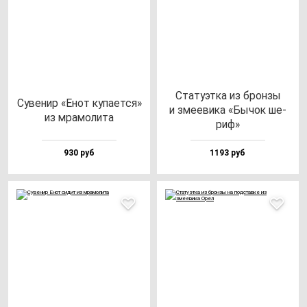
Ста­ту­эт­ка из брон­зы
Суве­нир «Енот ку­па­ет­ся»
и зме­еви­ка «Бычок ше­
из мра­мо­ли­та
риф»
930 руб
1193 руб