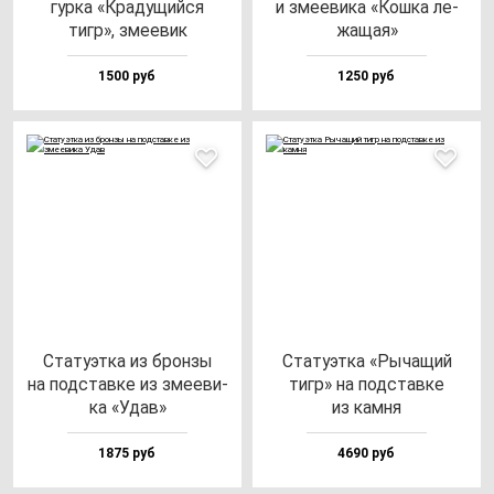
гур­ка «Кра­ду­щий­ся
и зме­еви­ка «Кош­ка ле­
тигр», зме­евик
жа­щая»
1500 руб
1250 руб
Ста­ту­эт­ка из брон­зы
Ста­ту­эт­ка «Рыча­щий
на под­став­ке из зме­еви­
тигр» на под­став­ке
ка «Удав»
из кам­ня
1875 руб
4690 руб