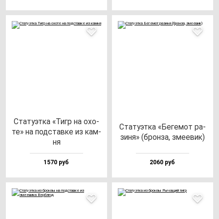
Ста­ту­эт­ка «Тигр на охо­
Ста­ту­эт­ка «Беге­мот ра­
те» на под­став­ке из кам­
зи­ня» (брон­за, зме­евик)
ня
1570 руб
2060 руб