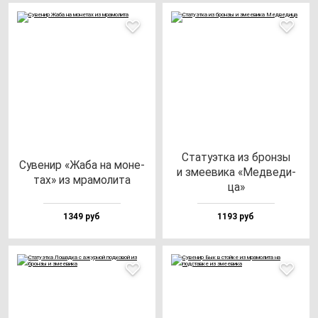
Ста­ту­эт­ка из брон­зы
Суве­нир «Жаба на мо­не­
и зме­еви­ка «Мед­ве­ди­
тах» из мра­мо­ли­та
ца»
1349 руб
1193 руб