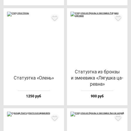
Ста­ту­эт­ка из брон­зы
Ста­ту­эт­ка «Олень»
и зме­еви­ка «Лягуш­ка ца­
рев­на»
1250 руб
900 руб