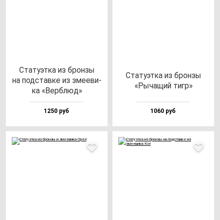
Ста­ту­эт­ка из брон­зы
Ста­ту­эт­ка из брон­зы
на под­став­ке из зме­еви­
«Рыча­щий тигр»
ка «Вер­блюд»
1250 руб
1060 руб