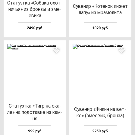
Ста­ту­эт­ка «Соба­ка охот­
Суве­нир «Коте­нок ли­жет
ничья» из брон­зы и зме­
ла­пу» из мра­мо­ли­та
еви­ка
2490 руб
1020 руб
Ста­ту­эт­ка «Тигр на ска­
Суве­нир «Филин на вет­
ле» на под­став­ке из кам­
ке» (зме­евик, брон­за)
ня
999 руб
2250 руб