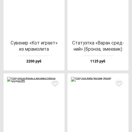
Суве­нир «Кот иг­ра­ет»
Ста­ту­эт­ка «Варан сред­
из мра­мо­ли­та
ний» (брон­за, зме­евик)
2200 руб
1125 руб