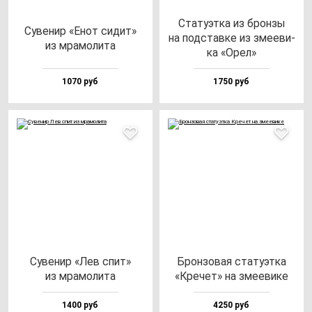
Ста­ту­эт­ка из брон­зы
Суве­нир «Енот си­дит»
на под­став­ке из зме­еви­
из мра­мо­ли­та
ка «Орел»
1070 руб
1750 руб
Суве­нир «Лев спит»
Брон­зо­вая ста­ту­эт­ка
из мра­мо­ли­та
«Кре­чет» на зме­еви­ке
1400 руб
4250 руб