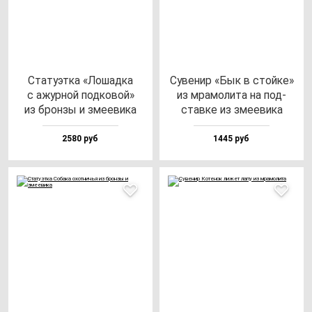
Ста­ту­эт­ка «Лошад­ка
Суве­нир «Бык в стой­ке»
с ажур­ной под­ко­вой»
из мра­мо­ли­та на под­
из брон­зы и зме­еви­ка
став­ке из зме­еви­ка
2580 руб
1445 руб