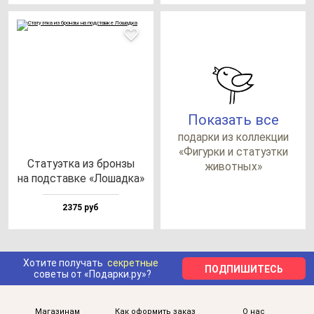
Показать все
по­дар­ки из кол­лек­ции
«Фигур­ки и ста­ту­эт­ки
Ста­ту­эт­ка из брон­зы
жи­вот­ных»
на под­став­ке «Лошад­ка»
2375 руб
Хотите получать
секретные
ПОДПИШИТЕСЬ
советы от «Подарки.ру»?
Магазинам
Как оформить заказ
О нас