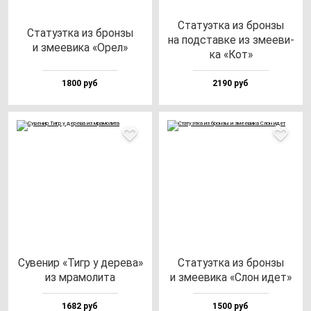
Ста­ту­эт­ка из брон­зы
Ста­ту­эт­ка из брон­зы
на под­став­ке из зме­еви­
и зме­еви­ка «Орел»
ка «Кот»
1800 руб
2190 руб
Суве­нир «Тигр у де­ре­ва»
Ста­ту­эт­ка из брон­зы
из мра­мо­ли­та
и зме­еви­ка «Слон идет»
1682 руб
1500 руб