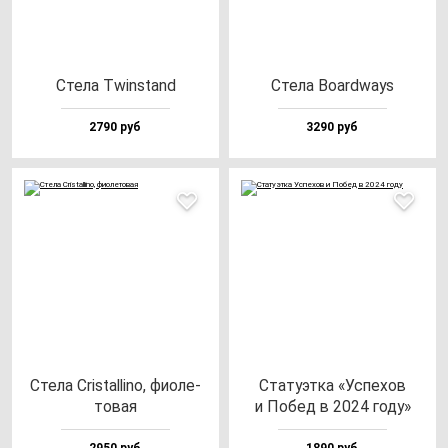
Сте­ла Twin­stand
Сте­ла Boar­dways
2790 руб
3290 руб
Сте­ла Cris­tal­li­no, фи­оле­
Ста­ту­эт­ка «Успе­хов
то­вая
и Побед в 2024 го­ду»