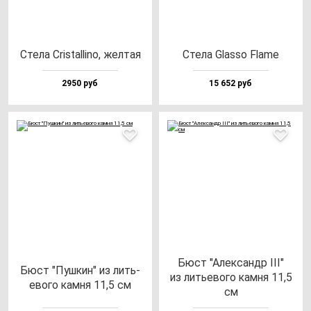
Сте­ла Cris­tal­li­no, жел­тая
Сте­ла Glas­so Fla­me
2950 руб
15 652 руб
Бюст "Алек­сандр III"
Бюст "Пуш­кин" из лить­
из лить­ево­го кам­ня 11,5
ево­го кам­ня 11,5 см
см