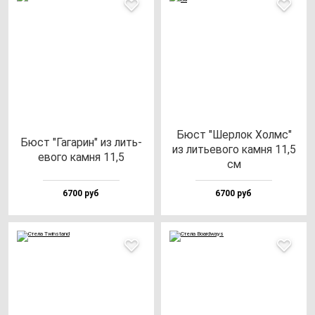
Бюст "Шер­лок Холмс"
Бюст "Гага­рин" из лить­
из лить­ево­го кам­ня 11,5
ево­го кам­ня 11,5
см
6700 руб
6700 руб