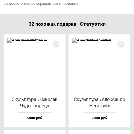
вопросов о товаре обращайтесь к продавцу.
32 похожих подарка | Статуэтки
Скуль­пту­ра «Нико­лай
Скуль­пту­ра «Алек­сандр
Чудот­во­рец»
Нев­ский»
5000 руб
7000 руб