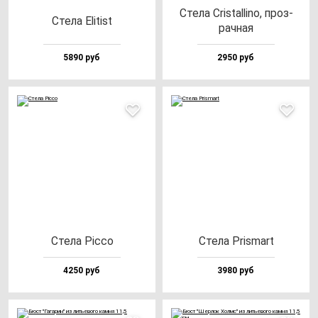
Сте­ла Cris­tal­li­no, проз­
Сте­ла Eli­tist
рач­ная
5890 руб
2950 руб
Сте­ла Pic­co
Сте­ла Pris­mart
4250 руб
3980 руб