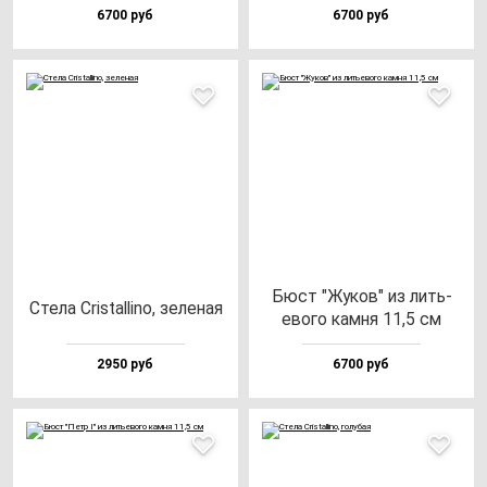
6700 руб
6700 руб
Бюст "Жуков" из лить­
Сте­ла Cris­tal­li­no, зе­ле­ная
ево­го кам­ня 11,5 см
2950 руб
6700 руб