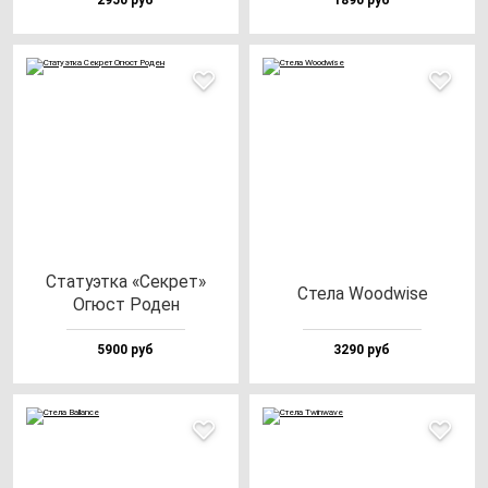
2950 руб
1890 руб
Ста­ту­эт­ка «Сек­рет»
Сте­ла Wood­wi­se
Огюст Роден
5900 руб
3290 руб