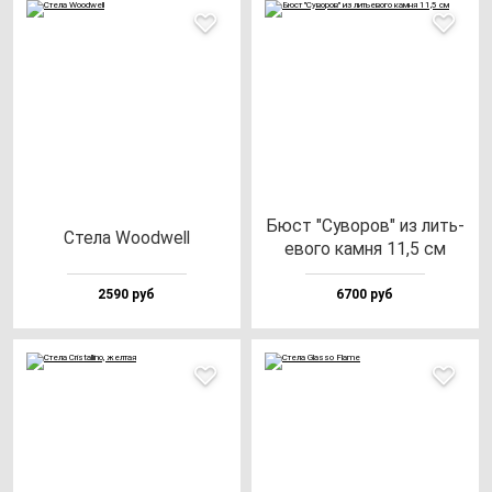
Бюст "Суво­ров" из лить­
Сте­ла Wood­well
ево­го кам­ня 11,5 см
2590 руб
6700 руб