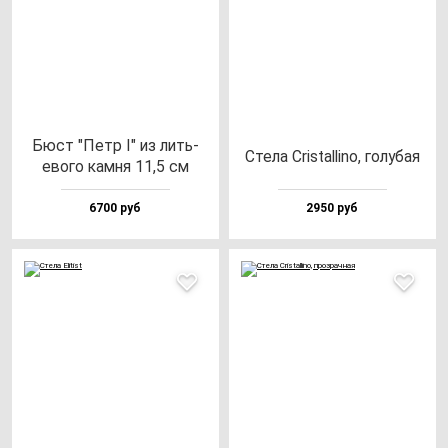
Бюст "Петр I" из лить­
Сте­ла Cris­tal­li­no, го­лу­бая
ево­го кам­ня 11,5 см
6700 руб
2950 руб