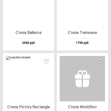
Сте­ла Bal­lan­ce
Сте­ла Twin­wa­ve
2590 руб
1790 руб
Сте­ла Pic­tory Rec­tan­gle
Сте­ла Worl­dfirst