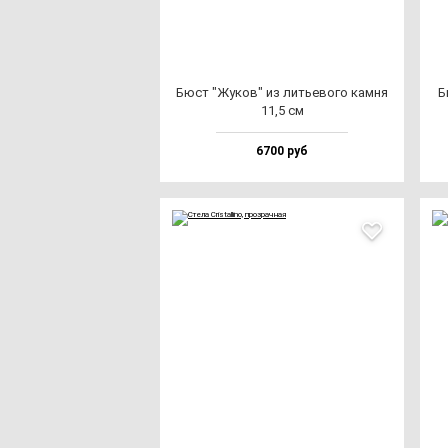
Бюст "Жуков" из лить­ево­го кам­ня
Б
11,5 см
6700 руб