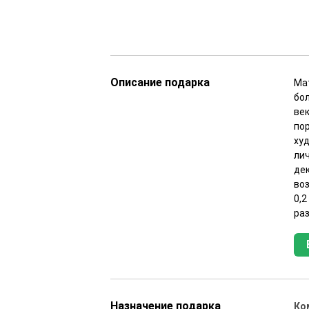
Описание подарка
Ма
бо
ве
по
ху
ли
де
во
0,2
ра
Назначение подарка
Ко