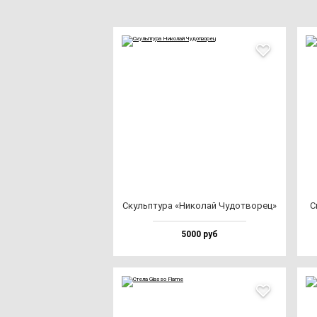
Скуль­пту­ра «Нико­лай Чудот­во­рец»
С
5000 руб