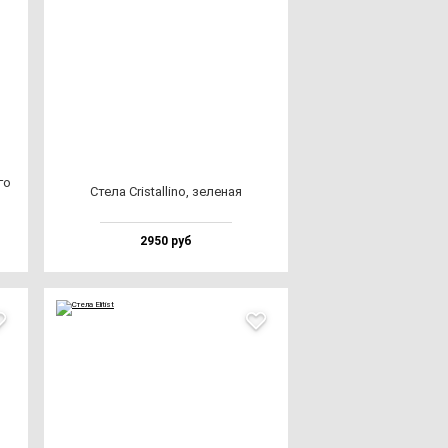
го
Сте­ла Cris­tal­li­no, зе­ле­ная
2950 руб