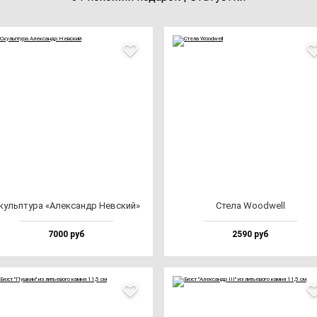
куль­пту­ра «Алек­сандр Нев­ский»
Сте­ла Wood­well
7000 руб
2590 руб