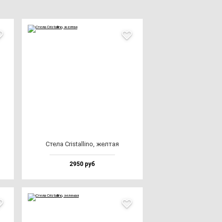
Сте­ла Cris­tal­li­no, жел­тая
2950 руб