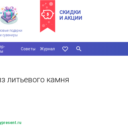
СКИДКИ
И АКЦИИ
ловые подарки
и сувениры
ер-
Советы
Журнал
сы
из литьевого камня
ypresent.ru