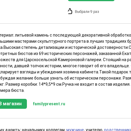
Выбрали 9 раз
териал: литьевой камень с последующей декоративной обработко
льшими мастерами скульптурного портрета в лучших традициях б
ка.Высокая степень детализации и исторической достоверности.
ртретных бюстов из 69 исторических персонажей, заказанной Екат
дожеств для Царскосельской Камероновой галереи. Стоящий на р
чности, давшей толчок истории, многое говорит об его владельце
кларирует взгляды и убеждения хозяина кабинета.Такой подарок 
збуждая желание больше узнать об историческом персонаже. Разме
 кг. Размер коробки: 14*9,5*9 см.Ручка не входит в состав издели
змера бюста.
В магазин
familypresent.ru
му дарить:
начальнику, коллегам,
мужчине
, учителю,
родственник