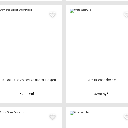
та­ту­эт­ка «Сек­рет» Огюст Роден
Сте­ла Wood­wi­se
5900 руб
3290 руб