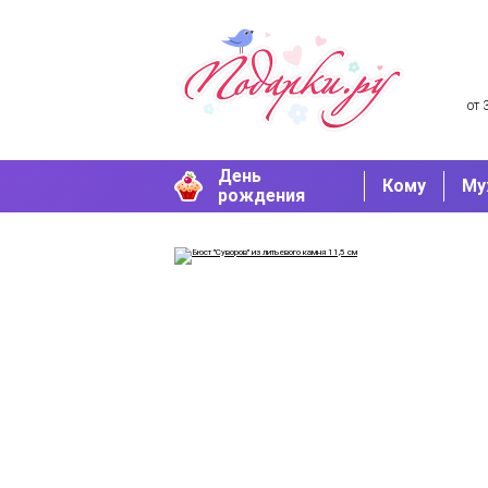
от 
День
Кому
Му
рождения