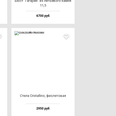
Бюст "Гага­рин" из лить­ево­го кам­ня
11,5
6700 руб
Сте­ла Cris­tal­li­no, фи­оле­то­вая
2950 руб