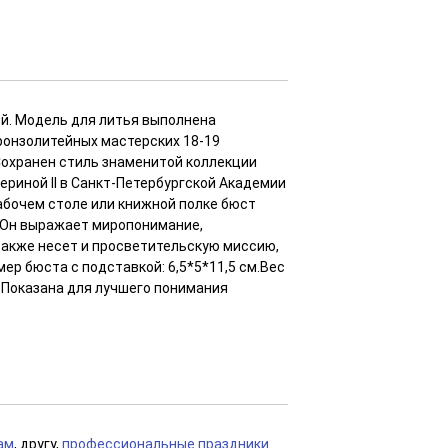
й. Модель для литья выполнена
ронзолитейных мастерских 18-19
Сохранен стиль знаменитой коллекции
ериной II в Санкт-Петербургской Академии
абочем столе или книжной полке бюст
. Он выражает миропонимание,
также несет и просветительскую миссию,
р бюста с подставкой: 6,5*5*11,5 см.Вес
я. Показана для лучшего понимания
ам
, другу,
профессиональные праздники