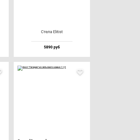
Сте­ла Eli­tist
5890 руб