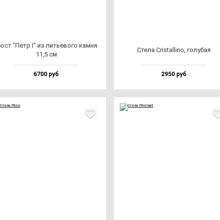
юст "Петр I" из лить­ево­го кам­ня
Сте­ла Cris­tal­li­no, го­лу­бая
11,5 см
6700 руб
2950 руб