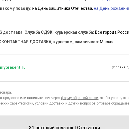
 какому поводу:
на День защитника Отечества,
на День рождени
S доставка, Служба СДЭК, курьерская служба:
Все города Росс
СКОНТАКТНАЯ ДОСТАВКА, курьером, самовывоз:
Москва
ilypresent.ru
условия д
товара.
йт продавца или напишите нам через
форму обратной связи
, чтобы узнать, к
еских характеристик, условий доставки и других вопросов о товаре обращайте
31 похожий подарок | Статуэтки