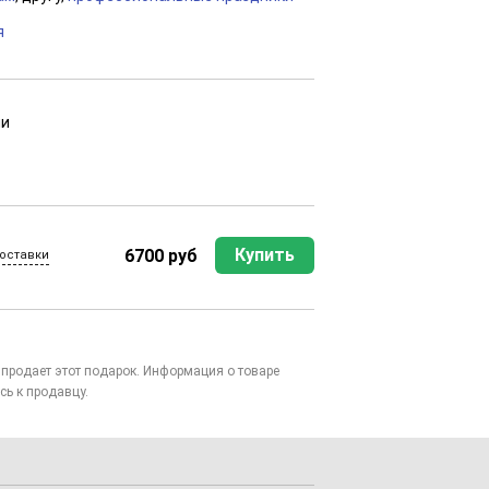
я
ии
Купить
6700 руб
оставки
то продает этот подарок. Информация о товаре
сь к продавцу.