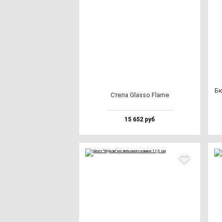
Бю
Сте­ла Glas­so Fla­me
15 652 руб