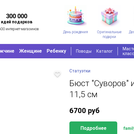
300 000
идей подарков
300 интернет-магазинов
День рождения
Оригинальные
Де
подарки
Маст
жчине
Женщине
Ребенку
Поводы
Каталог
клас
Статуэтки
Бюст "Суворов" 
11,5 см
6700
руб
Подробнее
famil