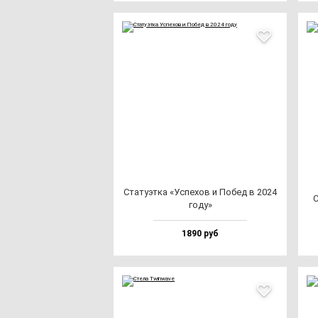
Ста­ту­эт­ка «Успе­хов и Побед в 2024
С
го­ду»
1890 руб