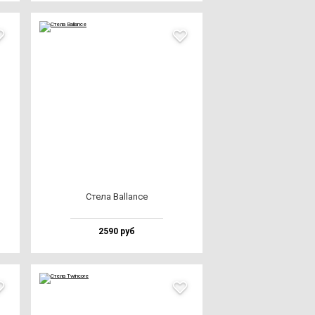
Сте­ла Bal­lan­ce
2590 руб