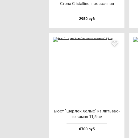
Сте­ла Cris­tal­li­no, проз­рач­ная
2950 руб
Бюст "Шер­лок Холмс" из лить­ево­
го кам­ня 11,5 см
6700 руб