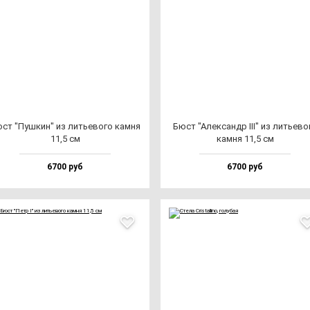
ст "Пуш­кин" из лить­ево­го кам­ня
Бюст "Алек­сандр III" из лить­ево­
11,5 см
кам­ня 11,5 см
6700 руб
6700 руб