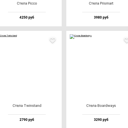
Сте­ла Pic­co
Сте­ла Pris­mart
4250 руб
3980 руб
Сте­ла Twin­stand
Сте­ла Boar­dways
2790 руб
3290 руб