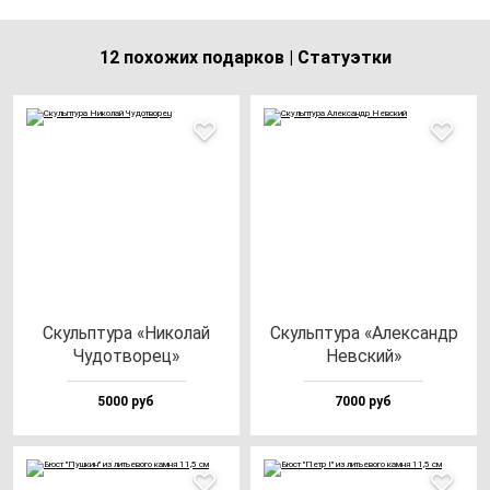
12 похожих подарков | Статуэтки
Скуль­пту­ра «Нико­лай
Скуль­пту­ра «Алек­сандр
Чудот­во­рец»
Нев­ский»
5000 руб
7000 руб