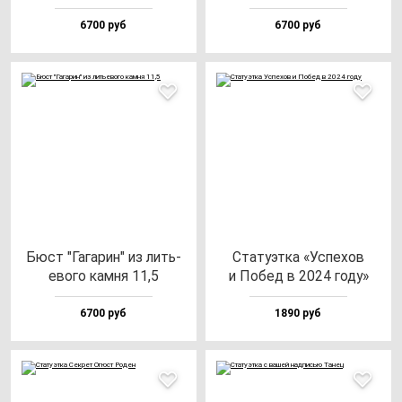
6700 руб
6700 руб
Бюст "Гага­рин" из лить­
Ста­ту­эт­ка «Успе­хов
ево­го кам­ня 11,5
и Побед в 2024 го­ду»
6700 руб
1890 руб