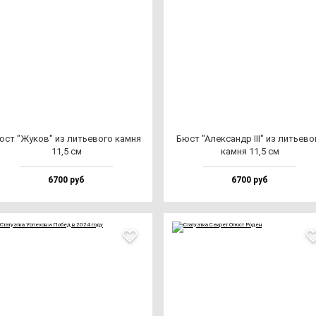
юст "Жуков" из лить­ево­го кам­ня
Бюст "Алек­сандр III" из лить­ево­
11,5 см
кам­ня 11,5 см
6700 руб
6700 руб