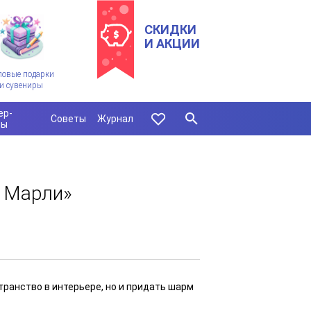
СКИДКИ
И АКЦИИ
ловые подарки
и сувениры
ер-
Советы
Журнал
сы
ь Марли»
транство в интерьере, но и придать шарм