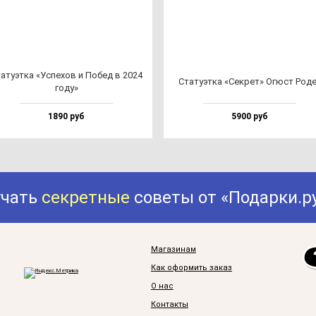
а­ту­эт­ка «Успе­хов и Побед в 2024
Ста­ту­эт­ка «Сек­рет» Огюст Род
го­ду»
1890 руб
5900 руб
учать
секретные
советы от «Подарки.р
Магазинам
Как оформить заказ
О нас
Контакты