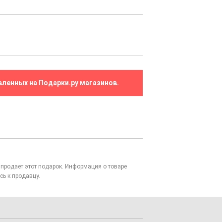
вленных на Подарки.ру магазинов.
то продает этот подарок. Информация о товаре
сь к продавцу.