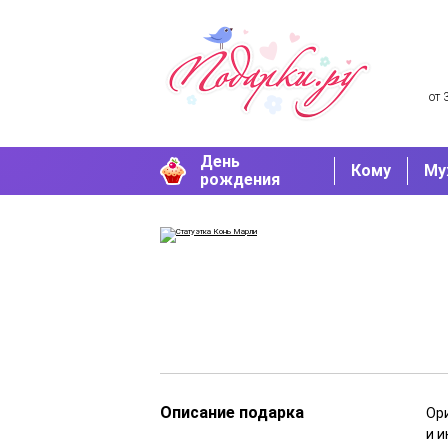
от 
День
Кому
Му
рождения
Описание подарка
Ор
и 