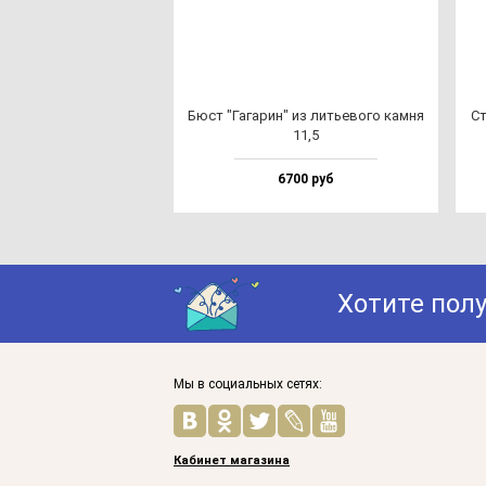
Бюст "Гага­рин" из лить­ево­го кам­ня
Ст
11,5
6700 руб
Хотите пол
Мы в социальных сетях:
Кабинет магазина