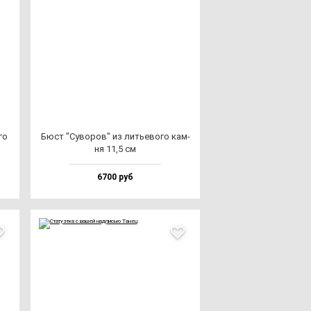
го
Бюст "Суво­ров" из лить­ево­го кам­
ня 11,5 см
6700 руб