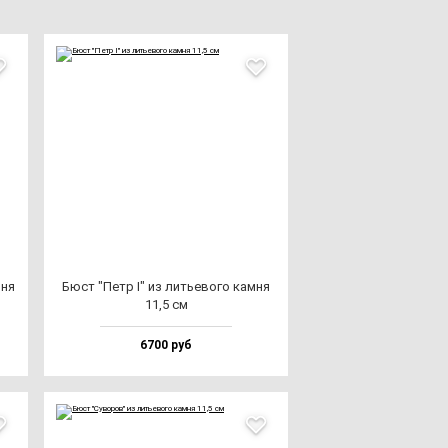
­ня
Бюст "Петр I" из лить­ево­го кам­ня
11,5 см
6700 руб