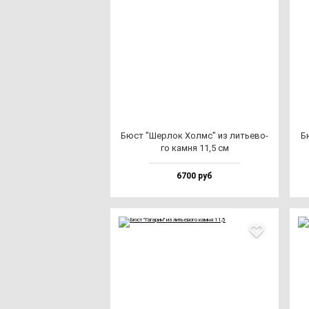
Бюст "Шер­лок Холмс" из лить­ево­
Б
го кам­ня 11,5 см
6700 руб