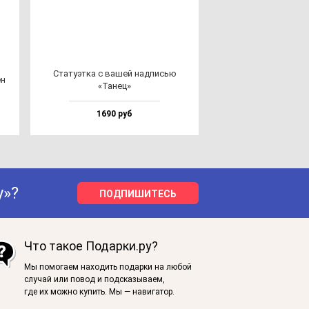
Ста­ту­эт­ка с ва­шей над­писью
ен
«Танец»
1690 руб
у»?
ПОДПИШИТЕСЬ
Что такое Подарки.ру?
Мы помогаем находить подарки на любой
случай или повод и подсказываем,
где их можно купить. Мы — навигатор.