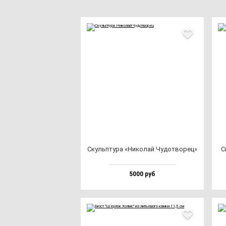
Скуль­пту­ра «Нико­лай Чудот­во­рец»
С
5000 руб