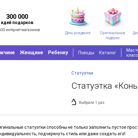
300 000
идей подарков
300 интернет-магазинов
День рождения
Оригинальные
Де
подарки
Маст
жчине
Женщине
Ребенку
Поводы
Каталог
клас
Статуэтки
Статуэтка «Кон
Выбрали 1 раз
игинальные статуэтки способны не только заполнить пустое прос
индивидуальность, подчеркнуть стиль или даже создать его!