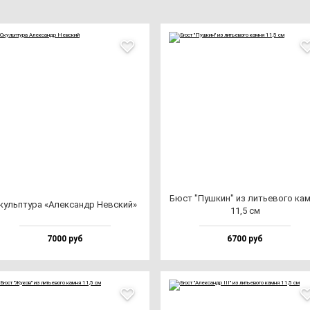
Бюст "Пуш­кин" из лить­ево­го кам
куль­пту­ра «Алек­сандр Нев­ский»
11,5 см
7000 руб
6700 руб