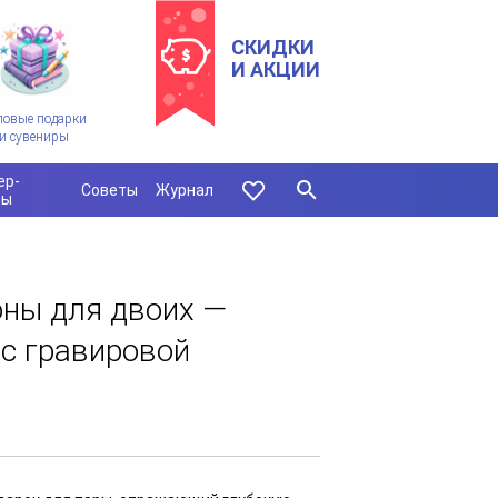
СКИДКИ
И АКЦИИ
ловые подарки
и сувениры
ер-
Советы
Журнал
сы
оны для двоих —
 с гравировой