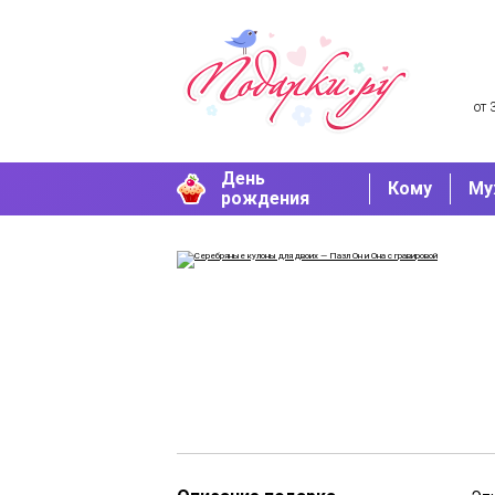
от 
День
Кому
Му
рождения