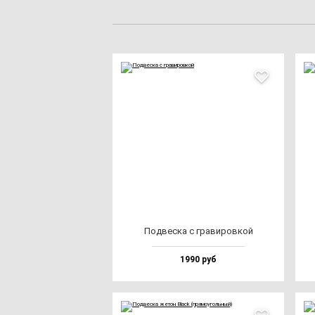
Под­вес­ка с гра­ви­ров­кой
1990 руб