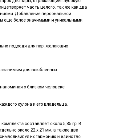
подарок для пары, отражающий глубокую
лицетворяет часть целого, так же как два
аниями. Добавление персональной
ны еще более значимыми и уникальными.
льно подходя для пар, желающих
о значимым для влюбленных.
 напоминая о близком человеке.
аждого кулона и его владельца.
 комплекта составляет около 5,85 гр. В
тдельно около 22 х 21 мм, а также два
 символизируя их гармонию и единство.