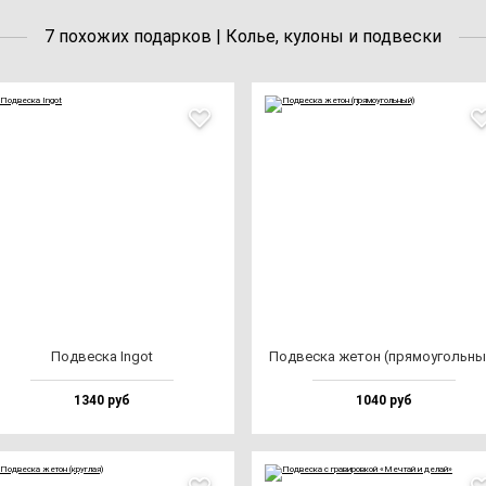
7 похожих подарков | Колье, кулоны и подвески
Под­вес­ка Ingot
Под­вес­ка же­тон (пря­мо­уголь­н
1340 руб
1040 руб