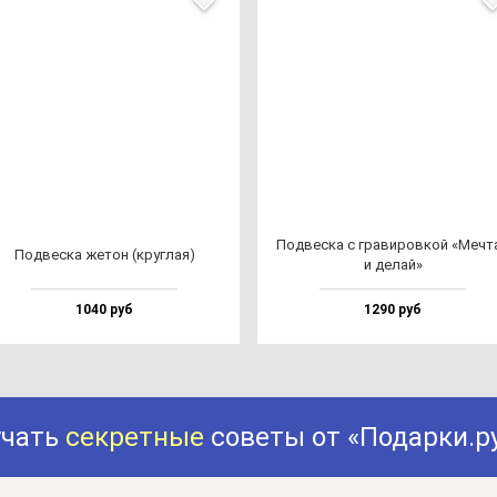
Под­вес­ка с гра­ви­ров­кой «Меч­т
Под­вес­ка же­тон (круг­лая)
и де­лай»
1040 руб
1290 руб
учать
секретные
советы от «Подарки.р