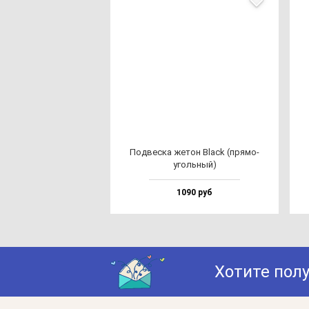
Под­вес­ка же­тон Black (пря­мо­
уголь­ный)
1090 руб
Хотите пол