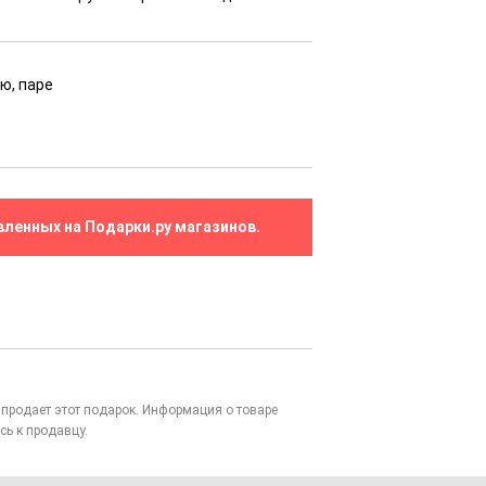
ню, паре
вленных на Подарки.ру магазинов.
то продает этот подарок. Информация о товаре
сь к продавцу.