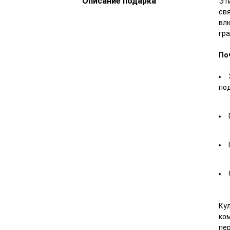
Описание подарка
Эти
свя
вл
гр
По
по
Кул
ком
пе