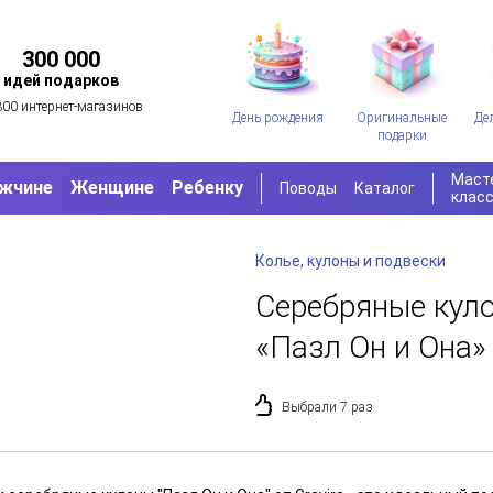
300 000
идей подарков
300 интернет-магазинов
День рождения
Оригинальные
Де
подарки
Маст
жчине
Женщине
Ребенку
Поводы
Каталог
клас
Колье, кулоны и подвески
Серебряные кул
«Пазл Он и Она»
Выбрали 7 раз