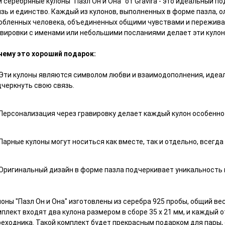
 серебряные кулоны "Пазл Он и Она" от Gravira - это идеальный 
зь и единство. Каждый из кулонов, выполненных в форме пазла, о
юбленных человека, объединенных общими чувствами и пережив
авировки с именами или небольшими посланиями делает эти куло
чему это хороший подарок:
Эти кулоны являются символом любви и взаимодополнения, идеа
дчеркнуть свою связь.
Персонализация через гравировку делает каждый кулон особенн
Парные кулоны могут носиться как вместе, так и отдельно, всегда
Оригинальный дизайн в форме пазла подчеркивает уникальность к
оны "Пазл Он и Она" изготовлены из серебра 925 пробы, общий вес
плект входят два кулона размером в сборе 35 х 21 мм, и каждый о
реходника. Такой комплект будет прекрасным подарком для пары,