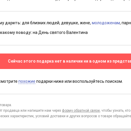
му дарить:
для близких людей, девушке, жене,
молодоженам
, пар
 какому поводу:
на День святого Валентина
Сейчас этого подарка нет в наличии ни в одном из предста
смотрите
похожие
подарки ниже или воспользуйтесь поиском.
товара.
йт продавца или напишите нам через
форму обратной связи
, чтобы узнать, к
еских характеристик, условий доставки и других вопросов о товаре обращайте