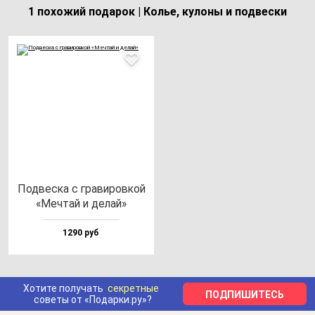
1 похожий подарок | Колье, кулоны и подвески
Под­вес­ка с гра­ви­ров­кой
«Меч­тай и де­лай»
1290 руб
Хотите получать
секретные
ПОДПИШИТЕСЬ
советы от «Подарки.ру»?