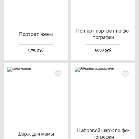
Поп-арт пор­трет по фо­
Пор­трет же­ны
тог­ра­фии
1790 руб
6600 руб
Циф­ро­вой шарж по фо­
Шарж для ма­мы
тог­ра­фии