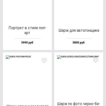
Пор­трет в сти­ле поп-
Шарж для ав­то­гон­щи­ка
арт
3990 руб
3800 руб
Шарж по фо­то чер­но-бе­