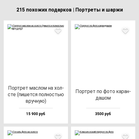
215 похожих подарков | Портреты и шаржи
Пор­трет мас­лом на хол­
Пор­трет по фо­то ка­ран­
сте (пи­шет­ся пол­ностью
да­шом
вруч­ную)
15 900 руб
3500 руб