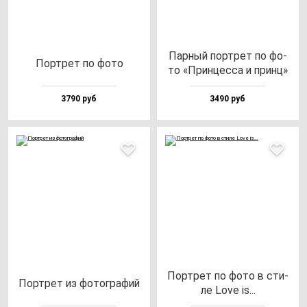
Пар­ный пор­трет по фо­
Пор­трет по фо­то
то «Прин­цес­са и принц»
3790 руб
3490 руб
Пор­трет по фо­то в сти­
Пор­трет из фо­тог­ра­фий
ле Love is...