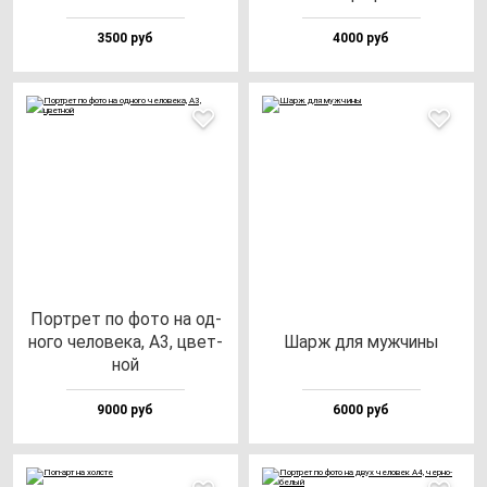
3500 руб
4000 руб
Пор­трет по фо­то на од­
но­го че­ло­ве­ка, А3, цвет­
Шарж для муж­чи­ны
ной
9000 руб
6000 руб