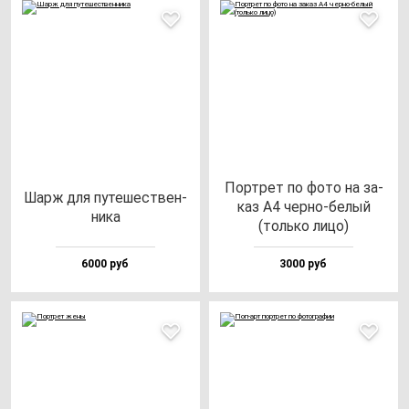
Пор­трет по фо­то на за­
Шарж для пу­те­шес­твен­
каз А4 чер­но-бе­лый
ни­ка
(толь­ко ли­цо)
6000 руб
3000 руб