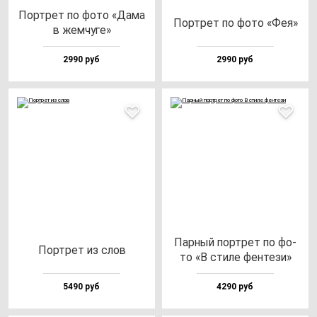
Пор­трет по фо­то «Дама
Пор­трет по фо­то «Фея»
в жем­чу­ге»
2990 руб
2990 руб
Пар­ный пор­трет по фо­
Пор­трет из слов
то «В сти­ле фен­те­зи»
5490 руб
4290 руб