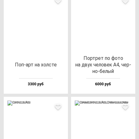
Пор­трет по фо­то
Поп-арт на хол­сте
на двух че­ло­век А4, чер­
но-бе­лый
3300 руб
6000 руб