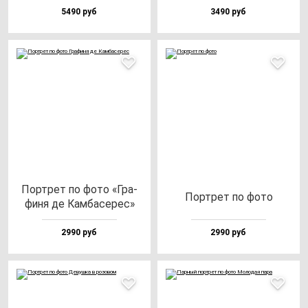
5490 руб
3490 руб
Пор­трет по фо­то «Гра­
Пор­трет по фо­то
фи­ня де Кам­ба­се­рес»
2990 руб
2990 руб