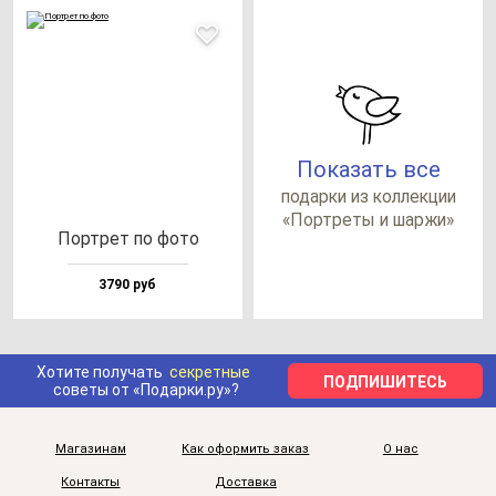
Показать все
по­дар­ки из кол­лек­ции
«Пор­тре­ты и шар­жи»
Пор­трет по фо­то
3790 руб
Хотите получать
секретные
ПОДПИШИТЕСЬ
советы от «Подарки.ру»?
Магазинам
Как оформить заказ
О нас
Контакты
Доставка