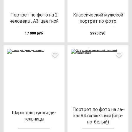
Пор­трет по фо­то на 2
Клас­си­чес­кий муж­ской
че­ло­ве­ка , А3, цвет­ной
пор­трет по фо­то
17 000 руб
2990 руб
Пор­трет по фо­то на за­
Шарж для ру­ко­во­ди­
казА4 сю­жет­ный (чер­
тель­ни­цы
но-бе­лый)