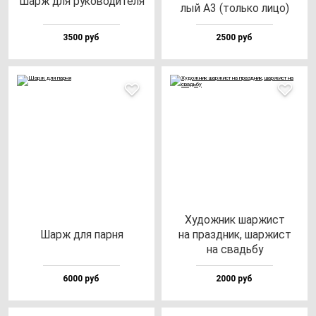
Шарж для ру­ко­во­ди­те­ля
лый А3 (толь­ко ли­цо)
3500 руб
2500 руб
Худож­ник шар­жист
Шарж для пар­ня
на праз­дник, шар­жист
на свадь­бу
6000 руб
2000 руб