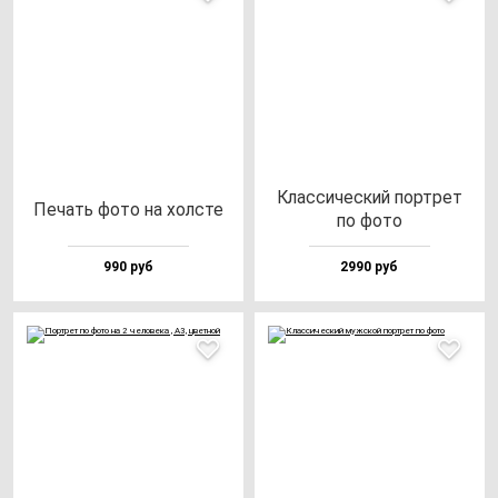
Клас­си­чес­кий пор­трет
Печать фо­то на хол­сте
по фо­то
990 руб
2990 руб