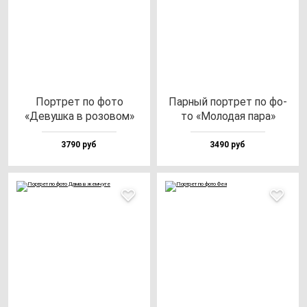
Пор­трет по фо­то
Пар­ный пор­трет по фо­
«Девуш­ка в ро­зо­вом»
то «Моло­дая па­ра»
3790 руб
3490 руб