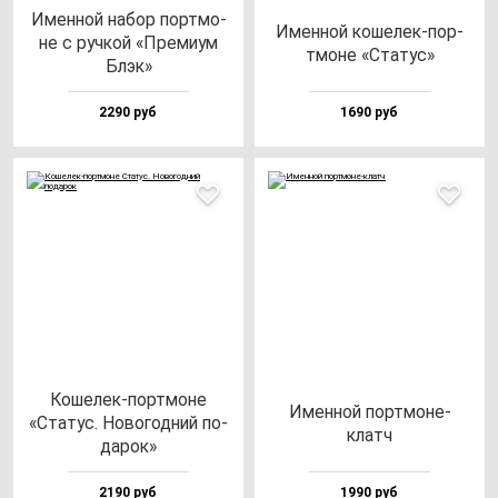
Имен­ной на­бор пор­тмо­
Имен­ной ко­ше­лек-пор­
не с руч­кой «Пре­ми­ум
тмо­не «Ста­тус»
Блэк»
2290 руб
1690 руб
Коше­лек-пор­тмо­не
Имен­ной пор­тмо­не-
«Ста­тус. Ново­год­ний по­
клатч
да­рок»
2190 руб
1990 руб