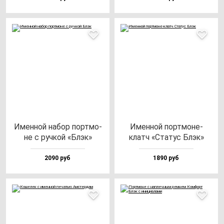
Имен­ной на­бор пор­тмо­
Имен­ной пор­тмо­не-
не с руч­кой «Блэк»
клатч «Ста­тус Блэк»
2090 руб
1890 руб