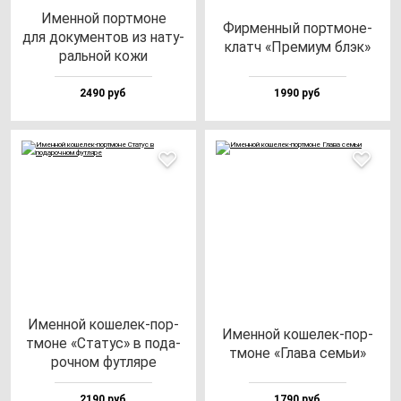
Имен­ной пор­тмо­не
Фир­мен­ный пор­тмо­не-
для до­ку­мен­тов из на­ту­
клатч «Пре­ми­ум блэк»
раль­ной ко­жи
2490 руб
1990 руб
Имен­ной ко­ше­лек-пор­
Имен­ной ко­ше­лек-пор­
тмо­не «Ста­тус» в по­да­
тмо­не «Гла­ва семьи»
роч­ном фут­ля­ре
2190 руб
1790 руб