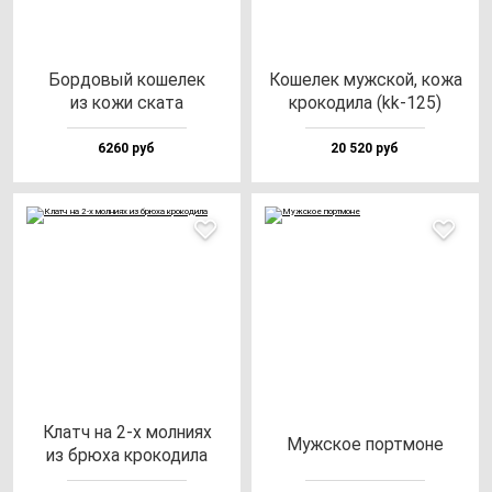
Бор­до­вый ко­ше­лек
Коше­лек муж­ской, ко­жа
из ко­жи ска­та
кро­ко­ди­ла (kk-125)
6260 руб
20 520 руб
Клатч на 2-х мол­ни­ях
Муж­ское пор­тмо­не
из брю­ха кро­ко­ди­ла