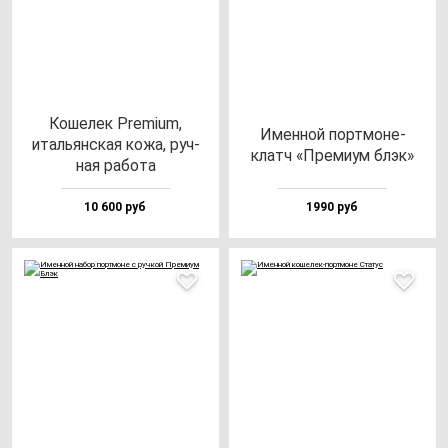
Коше­лек Pre­mi­um,
Имен­ной пор­тмо­не-
италь­ян­ская ко­жа, руч­
клатч «Пре­ми­ум блэк»
ная ра­бо­та
10 600 руб
1990 руб