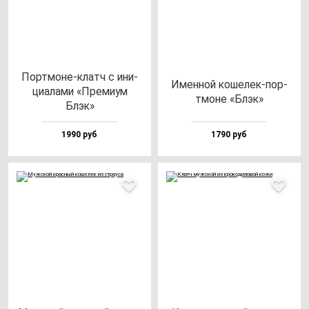
Пор­тмо­не-клатч с ини­
Имен­ной ко­ше­лек-пор­
ци­ала­ми «Пре­ми­ум
тмо­не «Блэк»
Блэк»
1990 руб
1790 руб