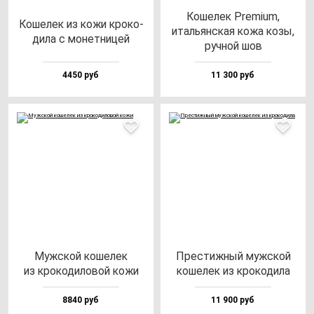
Коше­лек Pre­mi­um,
Коше­лек из ко­жи кро­ко­
италь­ян­ская ко­жа ко­зы,
ди­ла с мо­нет­ни­цей
руч­ной шов
4450 руб
11 300 руб
Муж­ской ко­ше­лек
Прес­тиж­ный муж­ской
из кро­ко­ди­ло­вой ко­жи
ко­ше­лек из кро­ко­ди­ла
8840 руб
11 900 руб