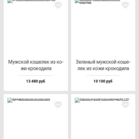
Муж­ской ко­ше­лек из ко­
Зеле­ный муж­ской ко­ше­
жи кро­ко­ди­ла
лек из ко­жи кро­ко­ди­ла
13 480 руб
10 100 руб