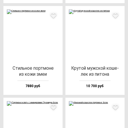
Стиль­ное пор­тмо­не
Кру­той муж­ской ко­ше­
из ко­жи змеи
лек из пи­то­на
7880 руб
10 700 руб