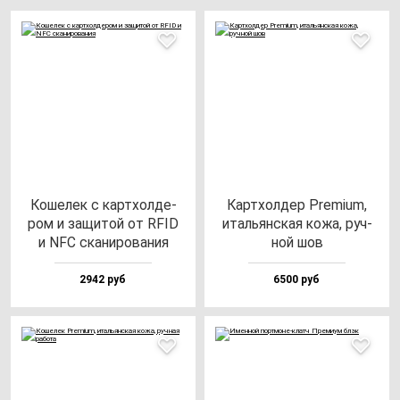
Коше­лек с кар­тхол­де­
Кар­тхол­дер Pre­mi­um,
ром и за­щи­той от RFID
италь­ян­ская ко­жа, руч­
и NFC ска­ни­ро­ва­ния
ной шов
2942 руб
6500 руб