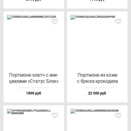
Пор­тмо­не-клатч с ини­
Пор­тмо­не из ко­жи
ци­ала­ми «Ста­тус Блэк»
с брю­ха кро­ко­ди­ла
1890 руб
22 500 руб