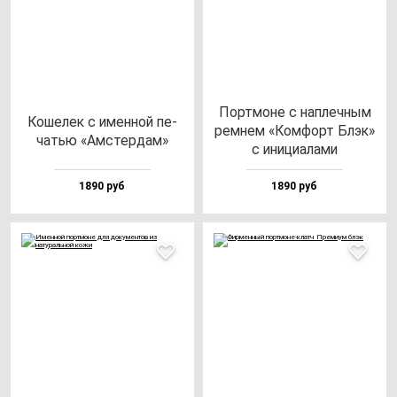
Пор­тмо­не с нап­леч­ным
Коше­лек с имен­ной пе­
рем­нем «Ком­форт Блэк»
чатью «Амстер­дам»
с ини­ци­ала­ми
1890 руб
1890 руб