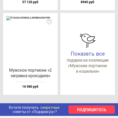
57 120 руб
8940 руб
Показать все
по­дар­ки из кол­лек­ции
«Муж­ские пор­тмо­не
Муж­ское пор­тмо­не «2
и ко­шель­ки»
заг­рив­ка кро­ко­ди­ла»
16 980 руб
Хотите получать
секретные
ПОДПИШИТЕСЬ
советы от «Подарки.ру»?