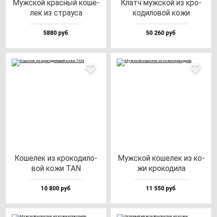
Муж­ской крас­ный ко­ше­
Клатч муж­ской из кро­
лек из стра­уса
ко­ди­ло­вой ко­жи
5880 руб
50 260 руб
Коше­лек из кро­ко­ди­ло­
Муж­ской ко­ше­лек из ко­
вой ко­жи TAN
жи кро­ко­ди­ла
10 800 руб
11 550 руб