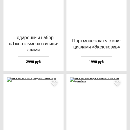
Пода­роч­ный на­бор
Пор­тмо­не-клатч с ини­
«Джентль­мен» с ини­ци­
ци­ала­ми «Эксклю­зив»
ала­ми
2990 руб
1990 руб