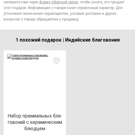
напишите нам через
форму обратной связи
, чтобы узнать, кто продает
этот подарок. Информация о товаре носит справочный характер. Для
уточнения технических характеристик, условий доставки и других
вопросов о товаре обращайтесь к продавцу.
1 похожий подарок | Индийские благовония
Набор пре­ми­аль­ных бла­
го­во­ний с ке­ра­ми­чес­ким
блюд­цем