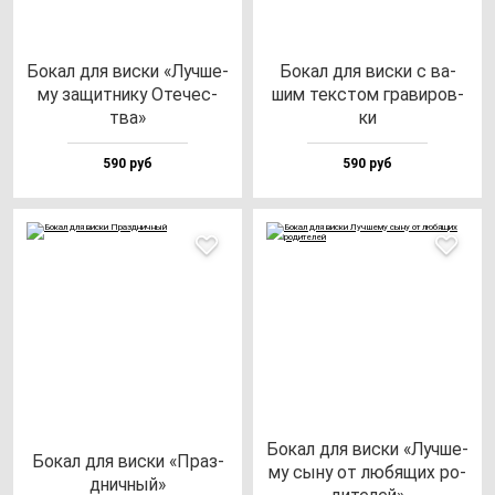
Бокал для вис­ки «Луч­ше­
Бокал для вис­ки с ва­
му за­щит­ни­ку Оте­чес­
шим тек­стом гра­ви­ров­
тва»
ки
590 руб
590 руб
Бокал для вис­ки «Луч­ше­
Бокал для вис­ки «Праз­
му сы­ну от лю­бя­щих ро­
днич­ный»