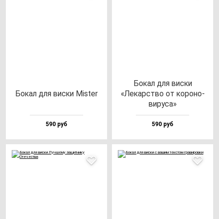
Бокал для вис­ки
Бокал для вис­ки Mis­ter
«Лекарс­тво от ко­ро­но­
ви­ру­са»
590 руб
590 руб