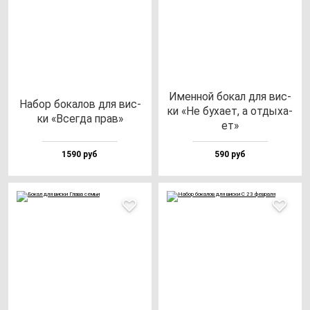
Имен­ной бо­кал для вис­
Набор бо­ка­лов для вис­
ки «Не бу­ха­ет, а от­ды­ха­
ки «Всег­да прав»
ет»
1590 руб
590 руб