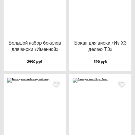
Боль­шой на­бор бо­ка­лов
Бокал для вис­ки «Из ХЗ
для вис­ки «Имен­ной»
де­лаю ТЗ»
2990 руб
590 руб