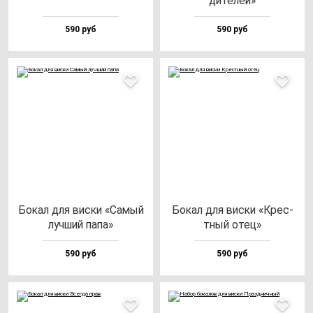
ди­те­лей»
590 руб
590 руб
Бокал для вис­ки «Самый
Бокал для вис­ки «Крес­
луч­ший па­па»
тный отец»
590 руб
590 руб