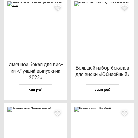
Имен­ной бо­кал для вис­
Боль­шой на­бор бо­ка­лов
ки «Луч­ший вы­пус­кник
для вис­ки «Юби­лей­ный»
2023»
590 руб
2990 руб