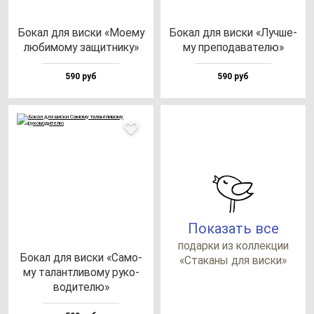
Бокал для вис­ки «Моему
Бокал для вис­ки «Луч­ше­
лю­би­мо­му за­щит­ни­ку»
му пре­по­да­ва­те­лю»
590 руб
590 руб
Показать все
по­дар­ки из кол­лек­ции
Бокал для вис­ки «Само­
«Ста­ка­ны для вис­ки»
му та­лан­тли­во­му ру­ко­
во­ди­те­лю»