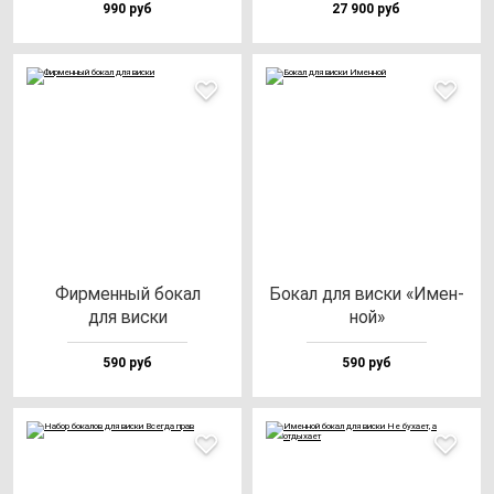
990 руб
27 900 руб
Фир­мен­ный бо­кал
Бокал для вис­ки «Имен­
для вис­ки
ной»
590 руб
590 руб