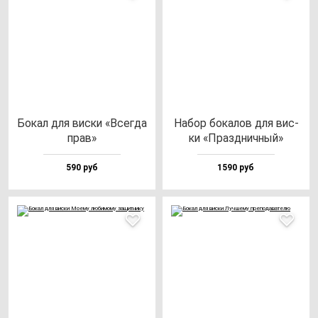
Бокал для вис­ки «Всег­да
Набор бо­ка­лов для вис­
прав»
ки «Праз­днич­ный»
590 руб
1590 руб