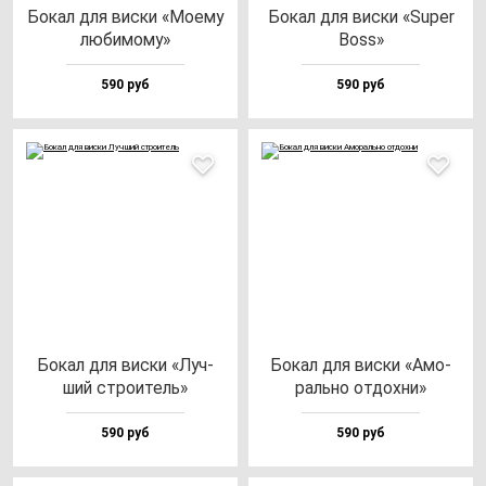
Бокал для вис­ки «Моему
Бокал для вис­ки «Super
лю­би­мо­му»
Boss»
590 руб
590 руб
Бокал для вис­ки «Луч­
Бокал для вис­ки «Амо­
ший стро­итель»
раль­но от­дох­ни»
590 руб
590 руб