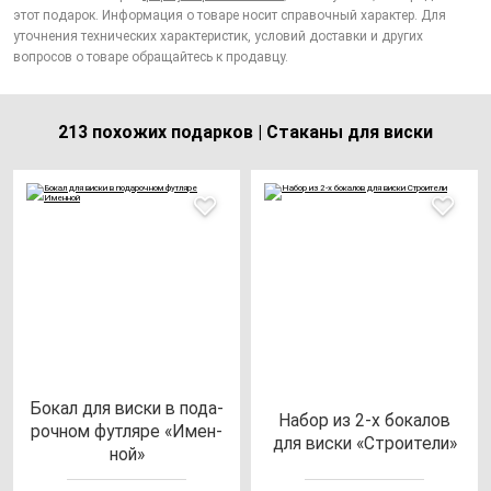
этот подарок. Информация о товаре носит справочный характер. Для
уточнения технических характеристик, условий доставки и других
вопросов о товаре обращайтесь к продавцу.
213 похожих подарков | Стаканы для виски
Бокал для вис­ки в по­да­
Набор из 2-х бо­ка­лов
роч­ном фут­ля­ре «Имен­
для вис­ки «Стро­ите­ли»
ной»