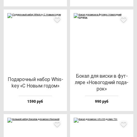
Бокал для вис­ки в фут­
Пода­роч­ный на­бор Whis­
ля­ре «Ново­год­ний по­да­
key «С Новым го­дом»
рок»
1590 руб
990 руб