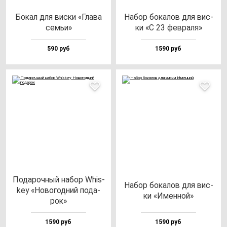
Бокал для вис­ки «Гла­ва
Набор бо­ка­лов для вис­
cемьи»
ки «С 23 фев­ра­ля»
590 руб
1590 руб
Пода­роч­ный на­бор Whis­
Набор бо­ка­лов для вис­
key «Ново­год­ний по­да­
ки «Имен­ной»
рок»
1590 руб
1590 руб