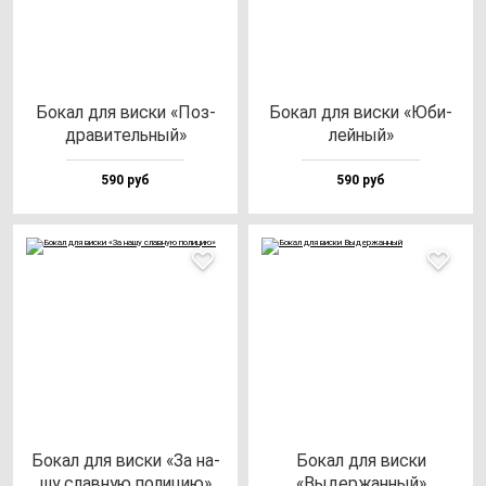
Бокал для вис­ки «Поз­
Бокал для вис­ки «Юби­
дра­ви­тель­ный»
лей­ный»
590 руб
590 руб
Бокал для вис­ки «За на­
Бокал для вис­ки
шу слав­ную по­ли­цию»
«Выдер­жан­ный»