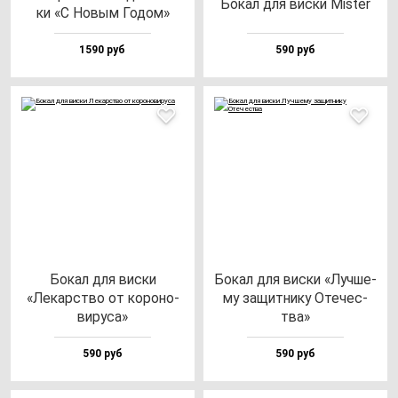
Бокал для вис­ки Mis­ter
ки «С Новым Годом»
1590 руб
590 руб
Бокал для вис­ки
Бокал для вис­ки «Луч­ше­
«Лекарс­тво от ко­ро­но­
му за­щит­ни­ку Оте­чес­
ви­ру­са»
тва»
590 руб
590 руб