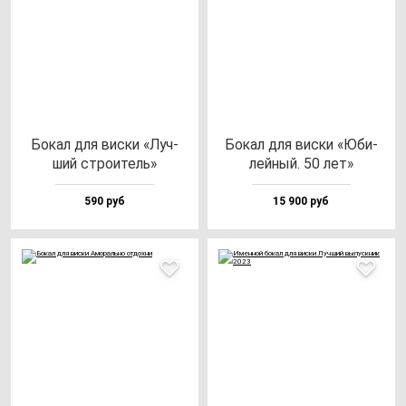
Бокал для вис­ки «Луч­
Бокал для вис­ки «Юби­
ший стро­итель»
лей­ный. 50 лет»
590 руб
15 900 руб