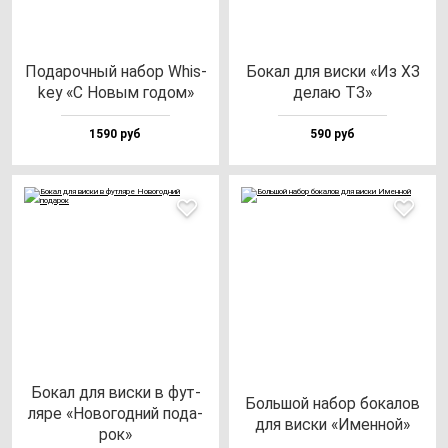
Пода­роч­ный на­бор Whis­
Бокал для вис­ки «Из ХЗ
key «С Новым го­дом»
де­лаю ТЗ»
1590 руб
590 руб
Бокал для вис­ки в фут­
Боль­шой на­бор бо­ка­лов
ля­ре «Ново­год­ний по­да­
для вис­ки «Имен­ной»
рок»