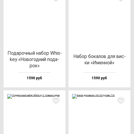
Пода­роч­ный на­бор Whis­
Набор бо­ка­лов для вис­
key «Ново­год­ний по­да­
ки «Имен­ной»
рок»
1590 руб
1590 руб