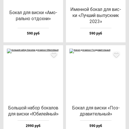
Имен­ной бо­кал для вис­
Бокал для вис­ки «Амо­
ки «Луч­ший вы­пус­кник
раль­но от­дох­ни»
2023»
590 руб
590 руб
Боль­шой на­бор бо­ка­лов
Бокал для вис­ки «Поз­
для вис­ки «Юби­лей­ный»
дра­ви­тель­ный»
2990 руб
590 руб