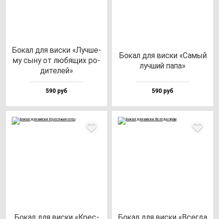
Бокал для вис­ки «Луч­ше­
Бокал для вис­ки «Самый
му сы­ну от лю­бя­щих ро­
луч­ший па­па»
ди­те­лей»
590 руб
590 руб
Бокал для вис­ки «Крес­
Бокал для вис­ки «Всег­да