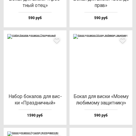
тный отец»
прав»
590 руб
590 руб
Набор бо­ка­лов для вис­
Бокал для вис­ки «Моему
ки «Праз­днич­ный»
лю­би­мо­му за­щит­ни­ку»
1590 руб
590 руб