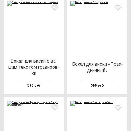
Бокал для вис­ки с ва­
Бокал для вис­ки «Праз­
шим тек­стом гра­ви­ров­
днич­ный»
ки
590 руб
590 руб