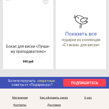
Показать все
по­дар­ки из кол­лек­ции
«Ста­ка­ны для вис­ки»
Бокал для вис­ки «Луч­ше­
му пре­по­да­ва­те­лю»
590 руб
Хотите получать
секретные
ПОДПИШИТЕСЬ
советы от «Подарки.ру»?
Магазинам
Как оформить заказ
О нас
Контакты
Доставка