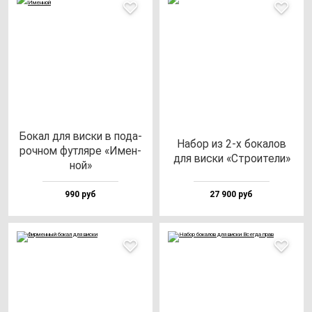
Бокал для вис­ки в по­да­
Набор из 2-х бо­ка­лов
роч­ном фут­ля­ре «Имен­
для вис­ки «Стро­ите­ли»
ной»
990 руб
27 900 руб