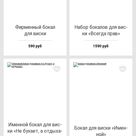
Фир­мен­ный бо­кал
Набор бо­ка­лов для вис­
для вис­ки
ки «Всег­да прав»
590 руб
1590 руб
Имен­ной бо­кал для вис­
Бокал для вис­ки «Имен­
ки «Не бу­ха­ет, а от­ды­ха­
ной»