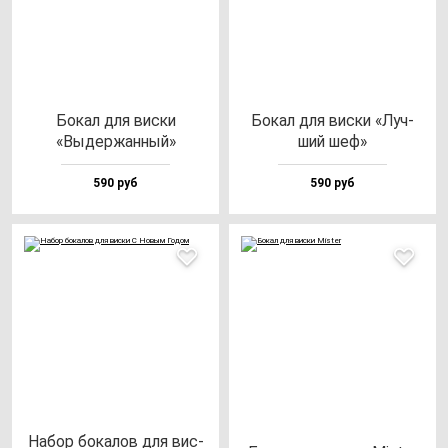
Бокал для вис­ки
Бокал для вис­ки «Луч­
«Выдер­жан­ный»
ший шеф»
590 руб
590 руб
Набор бо­ка­лов для вис­