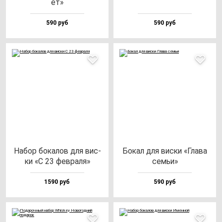
ет»
590 руб
590 руб
Набор бо­ка­лов для вис­
Бокал для вис­ки «Гла­ва
ки «С 23 фев­ра­ля»
cемьи»
1590 руб
590 руб