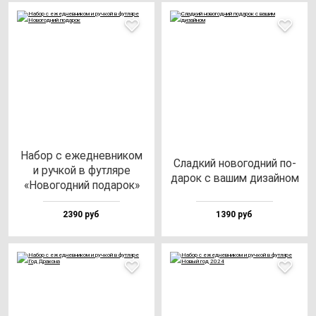
Набор с ежед­нев­ни­ком
Слад­кий но­во­год­ний по­
и руч­кой в фут­ля­ре
да­рок с ва­шим ди­зай­ном
«Ново­год­ний по­да­рок»
2390 руб
1390 руб