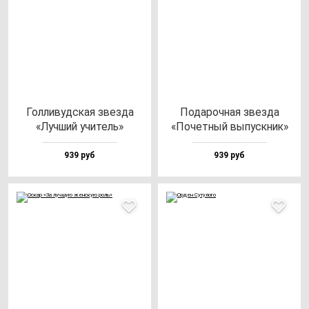
Гол­ли­вуд­ская звез­да
Пода­роч­ная звез­да
«Луч­ший учи­тель»
«Почет­ный вы­пус­кник»
939 руб
939 руб