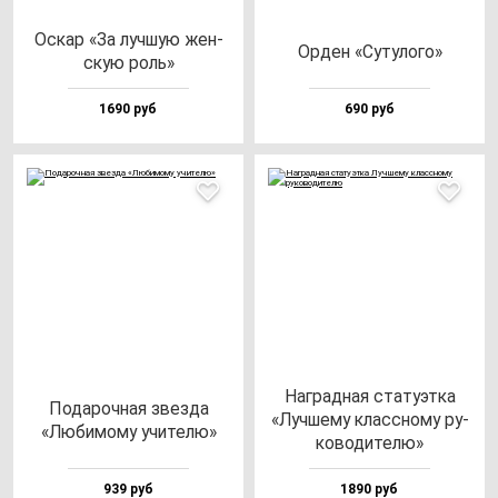
Оскар «За луч­шую жен­
Орден «Суту­ло­го»
скую роль»
1690 руб
690 руб
Наг­рад­ная ста­ту­эт­ка
Пода­роч­ная звез­да
«Луч­ше­му клас­сно­му ру­
«Люби­мо­му учи­те­лю»
ко­во­ди­те­лю»
939 руб
1890 руб