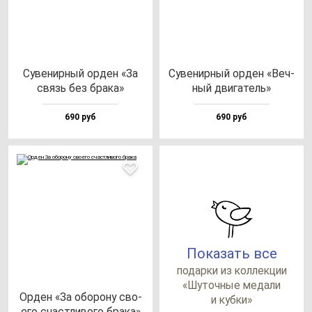
Суве­нир­ный ор­ден «За
Суве­нир­ный ор­ден «Веч­
связь без бра­ка»
ный дви­га­тель»
690 руб
690 руб
Показать все
по­дар­ки из кол­лек­ции
«Шуточ­ные ме­да­ли
Орден «За обо­ро­ну сво­
и куб­ки»
его счас­тли­во­го бра­ка»