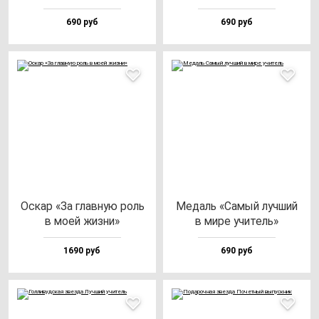
690 руб
690 руб
Оскар «За глав­ную роль
Медаль «Самый луч­ший
в моей жиз­ни»
в ми­ре учи­тель»
1690 руб
690 руб