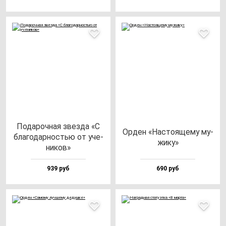
Пода­роч­ная звез­да «С
Орден «Нас­то­яще­му му­
бла­го­дар­ностью от уче­
жи­ку»
ни­ков»
939 руб
690 руб