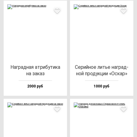
Наг­рад­ная ат­ри­бу­ти­ка
Серий­ное литье наг­рад­
на за­каз
ной про­дук­ции «Оскар»
2000 руб
1000 руб