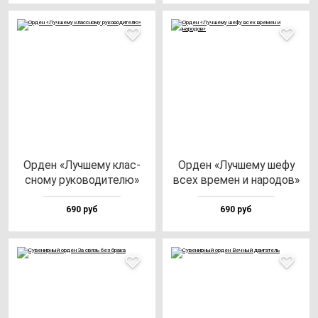
Орден «Луч­ше­му клас­
Орден «Луч­ше­му ше­фу
сно­му ру­ко­во­ди­те­лю»
всех вре­мен и на­ро­дов»
690 руб
690 руб