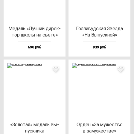
Медаль «Луч­ший ди­рек­
Гол­ли­вуд­ская Звез­да
тор шко­лы на све­те»
«На Выпус­кной»
690 руб
939 руб
«Золо­тая» ме­даль вы­
Орден «За му­жес­тво
пус­кни­ка
в за­му­жес­тве»