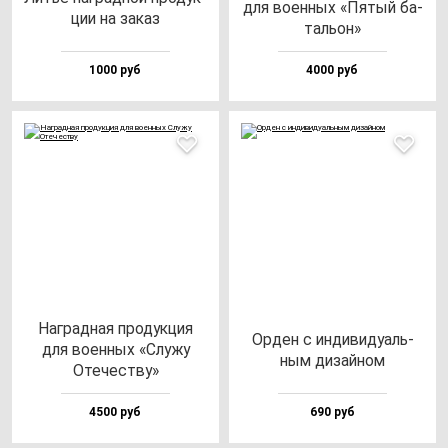
для во­ен­ных «Пятый ба­
ции на за­каз
таль­он»
1000 руб
4000 руб
Наг­рад­ная про­дук­ция
Орден с ин­ди­ви­ду­аль­
для во­ен­ных «Слу­жу
ным ди­зай­ном
Оте­чес­тву»
4500 руб
690 руб