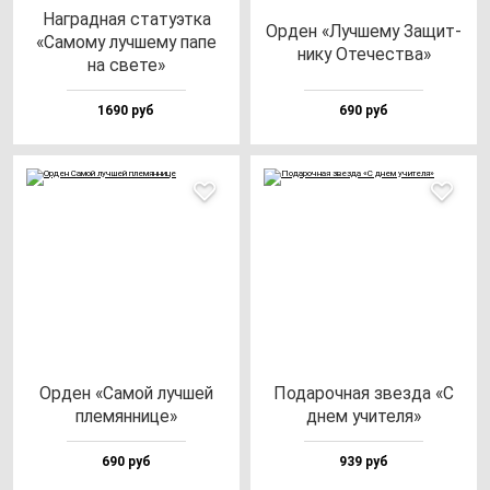
Наг­рад­ная ста­ту­эт­ка
Орден «Луч­ше­му Защит­
«Само­му луч­ше­му па­пе
ни­ку Оте­чес­тва»
на све­те»
1690 руб
690 руб
Орден «Самой луч­шей
Пода­роч­ная звез­да «С
пле­мян­ни­це»
днем учи­те­ля»
690 руб
939 руб