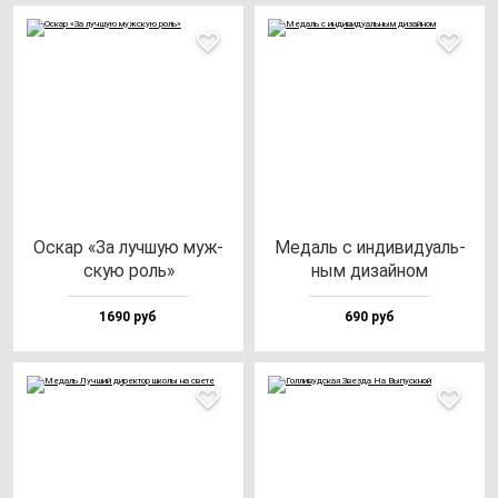
Оскар «За луч­шую муж­
Медаль с ин­ди­ви­ду­аль­
скую роль»
ным ди­зай­ном
1690 руб
690 руб