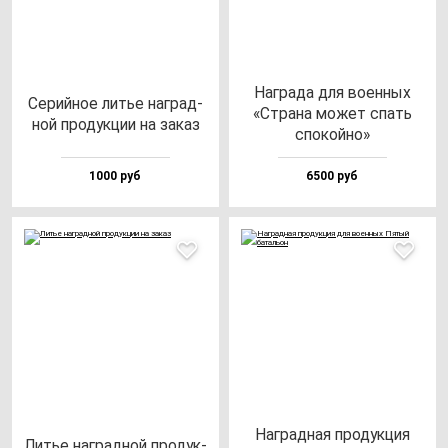
Наг­ра­да для во­ен­ных
Серий­ное литье наг­рад­
«Стра­на мо­жет спать
ной про­дук­ции на за­каз
спо­кой­но»
1000 руб
6500 руб
Наг­рад­ная про­дук­ция
Литье наг­рад­ной про­дук­