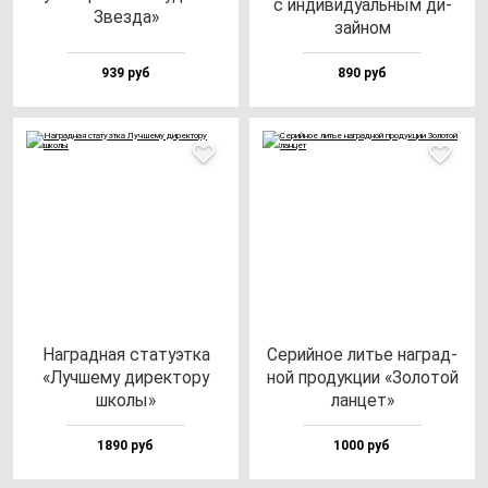
с ин­ди­ви­ду­аль­ным ди­
Звез­да»
зай­ном
939 руб
890 руб
Наг­рад­ная ста­ту­эт­ка
Серий­ное литье наг­рад­
«Луч­ше­му ди­рек­то­ру
ной про­дук­ции «Золо­той
шко­лы»
лан­цет»
1890 руб
1000 руб