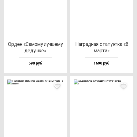
Орден «Само­му луч­ше­му
Наг­рад­ная ста­ту­эт­ка «8
де­душ­ке»
мар­та»
690 руб
1690 руб