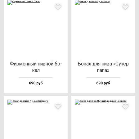
Фир­мен­ный пив­ной бо­
Бокал для пи­ва «Супер
кал
па­па»
690 руб
690 руб