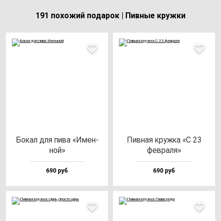
191 похожий подарок | Пивные кружки
Бокал для пи­ва «Имен­
Пив­ная круж­ка «С 23
ной»
фев­ра­ля»
690 руб
690 руб