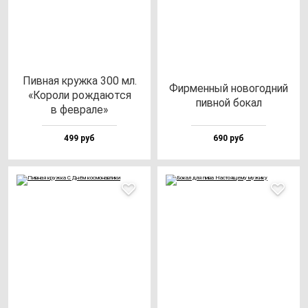
Пив­ная круж­ка 300 мл.
Фир­мен­ный но­во­год­ний
«Коро­ли рож­да­ют­ся
пив­ной бо­кал
в фев­ра­ле»
499 руб
690 руб