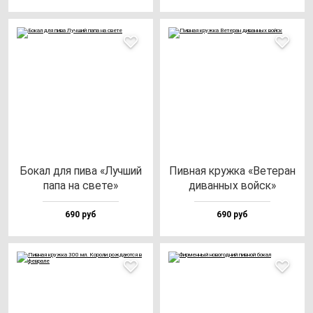
Бокал для пи­ва «Луч­ший
Пив­ная круж­ка «Вете­ран
па­па на све­те»
ди­ван­ных вой­ск»
690 руб
690 руб