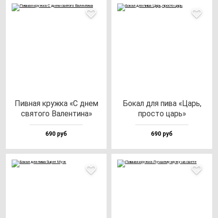
Пив­ная круж­ка «С днем
Бокал для пи­ва «Царь,
свя­то­го Вален­ти­на»
прос­то царь»
690 руб
690 руб