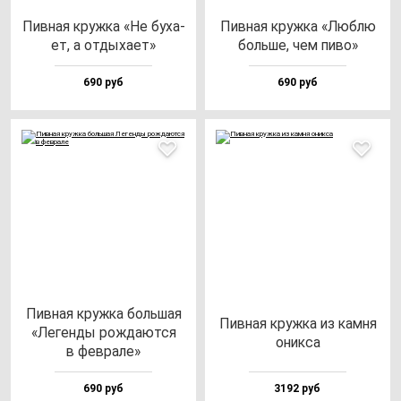
Пив­ная круж­ка «Не бу­ха­
Пив­ная круж­ка «Люб­лю
ет, а от­ды­ха­ет»
боль­ше, чем пи­во»
690 руб
690 руб
Пив­ная круж­ка боль­шая
Пив­ная круж­ка из кам­ня
«Леген­ды рож­да­ют­ся
оник­са
в фев­ра­ле»
690 руб
3192 руб