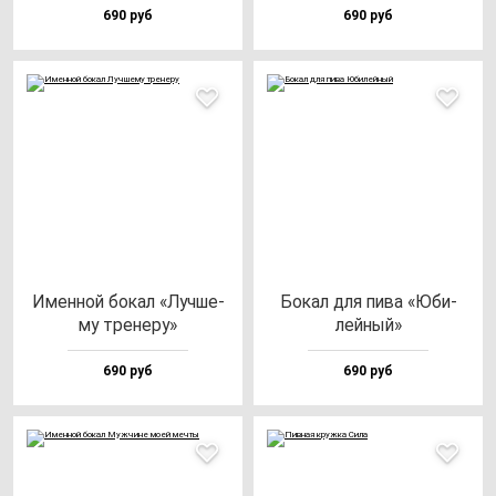
690 руб
690 руб
Имен­ной бо­кал «Луч­ше­
Бокал для пи­ва «Юби­
му тре­не­ру»
лей­ный»
690 руб
690 руб