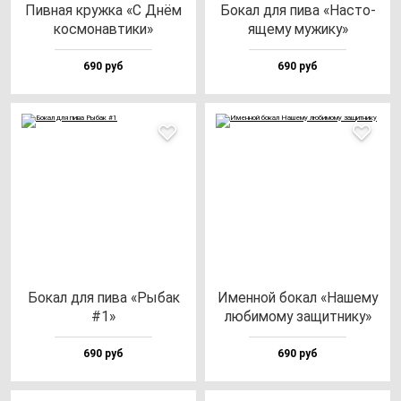
Пив­ная круж­ка «С Днём
Бокал для пи­ва «Нас­то­
кос­мо­нав­ти­ки»
яще­му му­жи­ку»
690 руб
690 руб
Бокал для пи­ва «Рыбак
Имен­ной бо­кал «Наше­му
#1»
лю­би­мо­му за­щит­ни­ку»
690 руб
690 руб