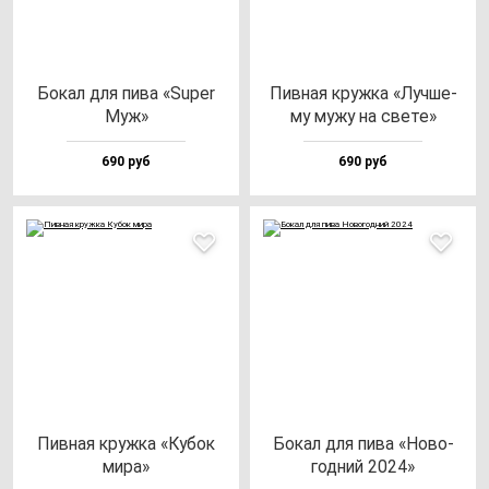
Бокал для пи­ва «Super
Пив­ная круж­ка «Луч­ше­
Муж»
му му­жу на све­те»
690 руб
690 руб
Пив­ная круж­ка «Кубок
Бокал для пи­ва «Ново­
ми­ра»
год­ний 2024»