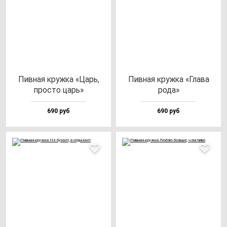
Пив­ная круж­ка «Царь,
Пив­ная круж­ка «Гла­ва
прос­то царь»
ро­да»
690 руб
690 руб