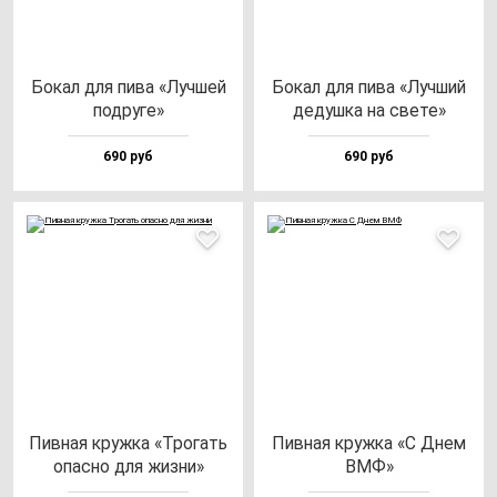
Бокал для пи­ва «Луч­шей
Бокал для пи­ва «Луч­ший
под­ру­ге»
де­душ­ка на све­те»
690 руб
690 руб
Пив­ная круж­ка «Тро­гать
Пив­ная круж­ка «С Днем
опас­но для жиз­ни»
ВМФ»