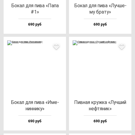
Бокал для пи­ва «Папа
Бокал для пи­ва «Луч­ше­
#1»
му бра­ту»
690 руб
690 руб
Бокал для пи­ва «Име­
Пив­ная круж­ка «Луч­ший
нин­ни­ку»
неф­тя­ник»
690 руб
690 руб