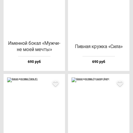
Имен­ной бо­кал «Муж­чи­
Пив­ная круж­ка «Сила»
не моей меч­ты»
690 руб
690 руб