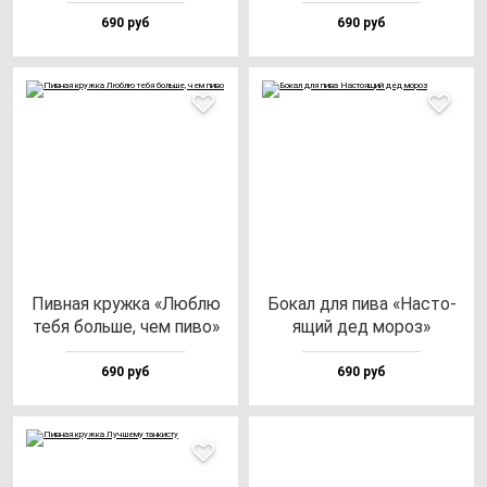
690 руб
690 руб
Пив­ная круж­ка «Люб­лю
Бокал для пи­ва «Нас­то­
те­бя боль­ше, чем пи­во»
ящий дед мо­роз»
690 руб
690 руб