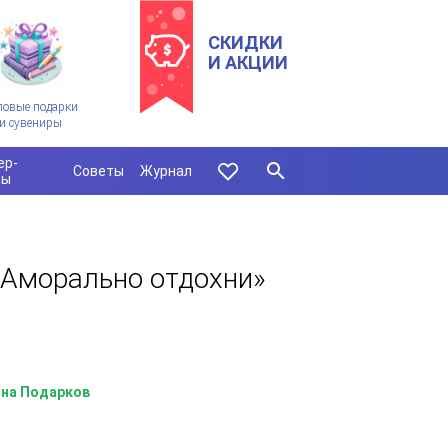
СКИДКИ
И АКЦИИ
ловые подарки
и сувениры
ер-
Советы
Журнал
сы
«Аморально отдохни»
на Подарков