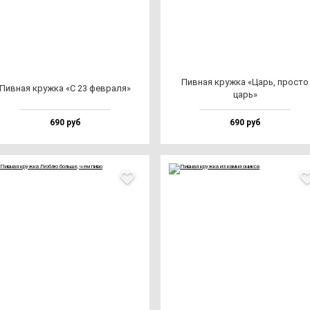
Пив­ная круж­ка «Царь, прос­то
Пив­ная круж­ка «С 23 фев­ра­ля»
царь»
690 руб
690 руб