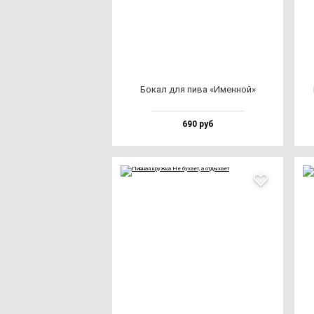
Бокал для пи­ва «Имен­ной»
690 руб