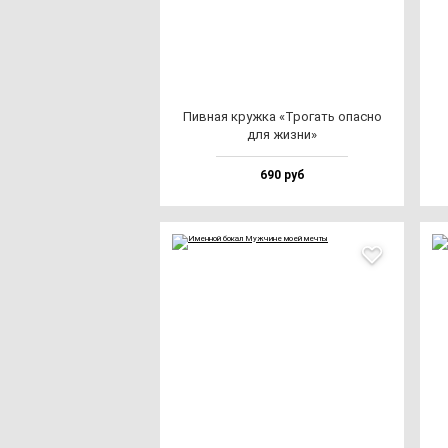
Пив­ная круж­ка «Тро­гать опас­но
для жиз­ни»
690 руб