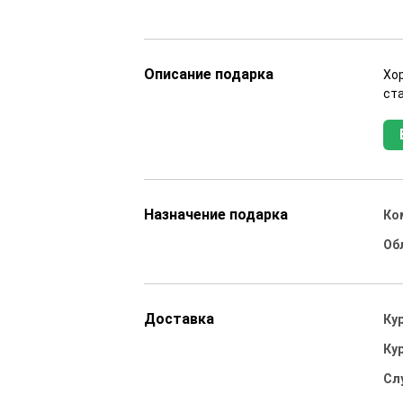
Описание подарка
Хор
ст
Назначение подарка
Ко
Об
Доставка
Ку
Ку
Сл