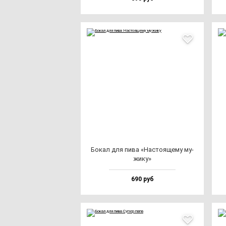
Бокал для пи­ва «Нас­то­яще­му му­
жи­ку»
690 руб