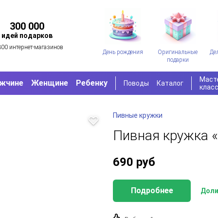
300 000
идей подарков
300 интернет-магазинов
День рождения
Оригинальные
Де
подарки
Маст
жчине
Женщине
Ребенку
Поводы
Каталог
клас
Пивные кружки
Пивная кружка 
690
руб
Подробнее
Доли