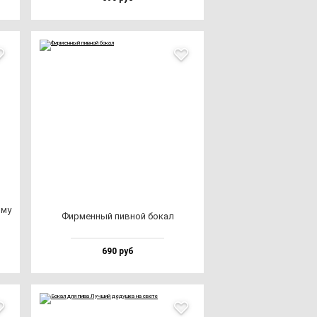
­му
Фир­мен­ный пив­ной бо­кал
690 руб