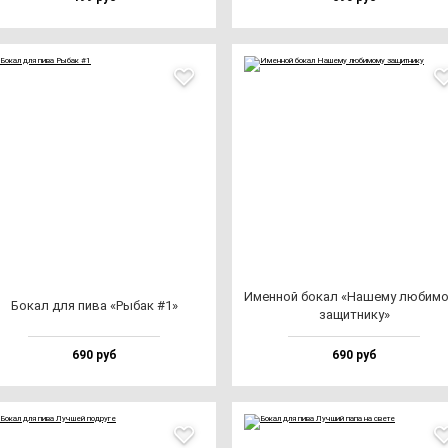
Имен­ной бо­кал «Наше­му лю­би­мо
Бокал для пи­ва «Рыбак #1»
за­щит­ни­ку»
690 руб
690 руб