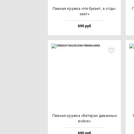
Пив­ная круж­ка «Не бу­ха­ет, а от­ды­
П
ха­ет»
690 руб
Пив­ная круж­ка «Вете­ран ди­ван­ных
вой­ск»
690 руб