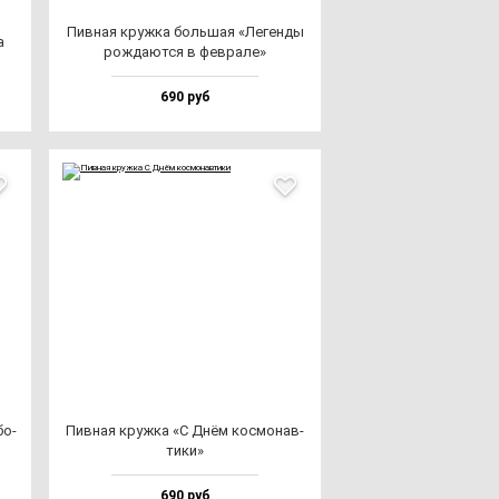
Пив­ная круж­ка боль­шая «Леген­ды
а
рож­да­ют­ся в фев­ра­ле»
690 руб
бо­
Пив­ная круж­ка «С Днём кос­мо­нав­
ти­ки»
690 руб