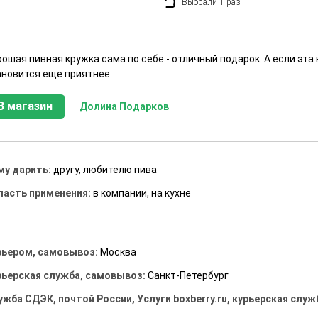
Выбрали 1 раз
ошая пивная кружка сама по себе - отличный подарок. А если эта
ановится еще приятнее.
В магазин
Долина Подарков
му дарить:
другу, любителю пива
ласть применения:
в компании, на кухне
рьером, самовывоз:
Москва
рьерская служба, самовывоз:
Санкт-Петербург
ужба СДЭК, почтой России, Услуги boxberry.ru, курьерская служ