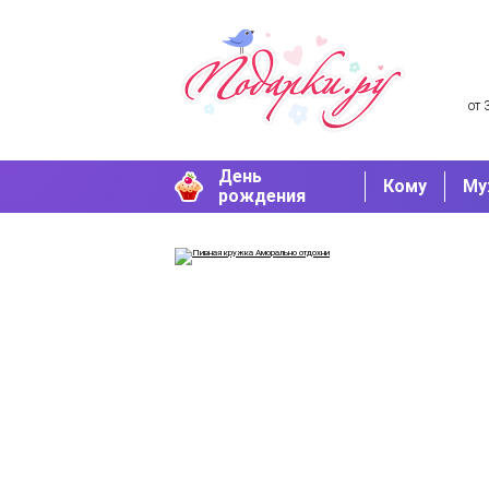
от 
День
Кому
Му
рождения