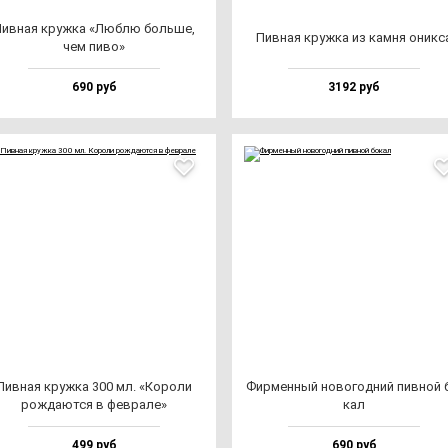
ив­ная круж­ка «Люб­лю боль­ше,
Пив­ная круж­ка из кам­ня оник­с
чем пи­во»
690 руб
3192 руб
Пив­ная круж­ка 300 мл. «Коро­ли
Фир­мен­ный но­во­год­ний пив­ной 
рож­да­ют­ся в фев­ра­ле»
кал
499 руб
690 руб