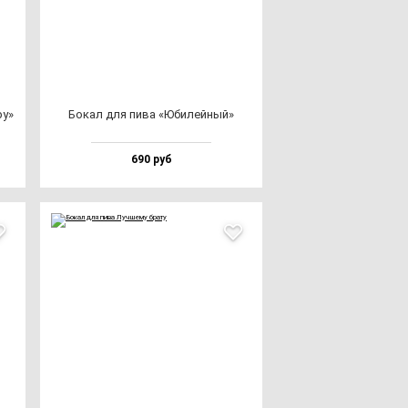
ру»
Бокал для пи­ва «Юби­лей­ный»
690 руб