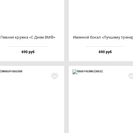
Пив­ная круж­ка «С Днем ВМФ»
Имен­ной бо­кал «Луч­ше­му тре­не­
690 руб
690 руб