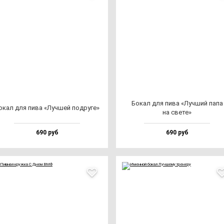
Бокал для пи­ва «Луч­ший па­па
окал для пи­ва «Луч­шей под­ру­ге»
на све­те»
690 руб
690 руб