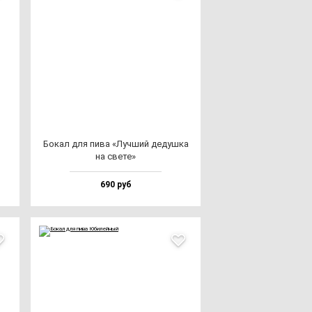
Бокал для пи­ва «Луч­ший де­душ­ка
на све­те»
690 руб