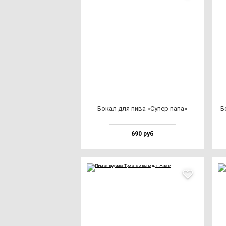
Бокал для пи­ва «Супер па­па»
Б
690 руб