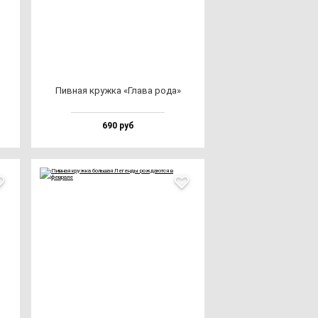
Пив­ная круж­ка «Гла­ва ро­да»
690 руб