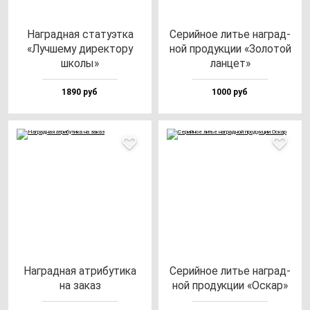
Наг­рад­ная ста­ту­эт­ка
Серий­ное литье наг­рад­
«Луч­ше­му ди­рек­то­ру
ной про­дук­ции «Золо­той
шко­лы»
лан­цет»
1890 руб
1000 руб
Наг­рад­ная ат­ри­бу­ти­ка
Серий­ное литье наг­рад­
на за­каз
ной про­дук­ции «Оскар»