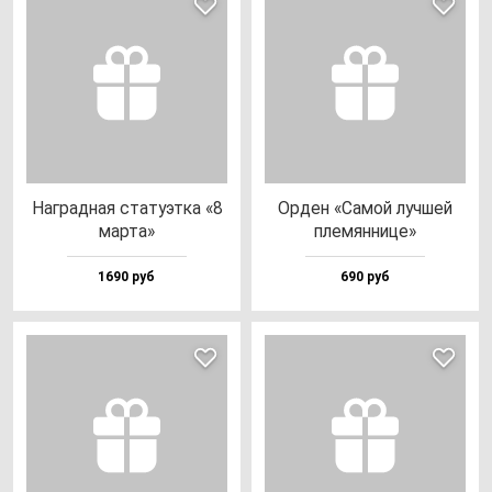
Наг­рад­ная ста­ту­эт­ка «8
Орден «Самой луч­шей
мар­та»
пле­мян­ни­це»
1690 руб
690 руб