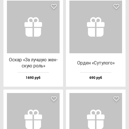
Оскар «За луч­шую жен­
Орден «Суту­ло­го»
скую роль»
1690 руб
690 руб