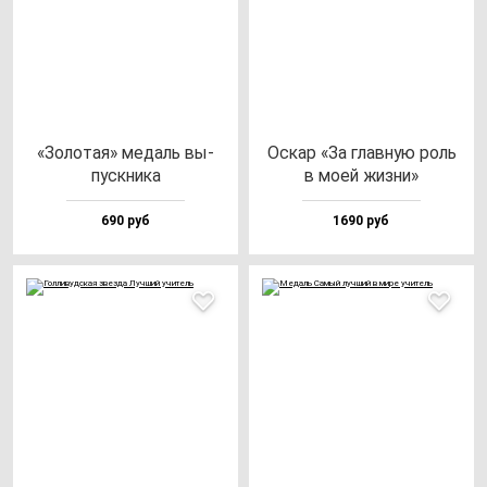
«Золо­тая» ме­даль вы­
Оскар «За глав­ную роль
пус­кни­ка
в моей жиз­ни»
690 руб
1690 руб