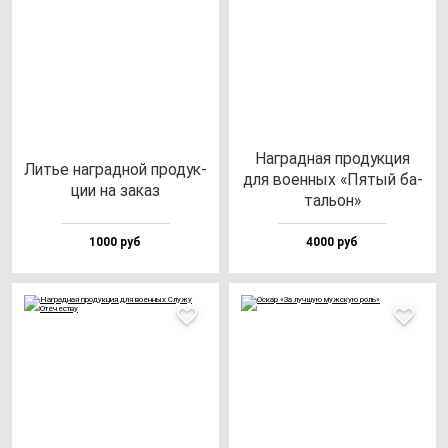
Наг­рад­ная про­дук­ция
Литье наг­рад­ной про­дук­
для во­ен­ных «Пятый ба­
ции на за­каз
таль­он»
1000 руб
4000 руб