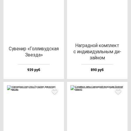
Наг­рад­ной ком­плект
Суве­нир «Гол­ли­вуд­ская
с ин­ди­ви­ду­аль­ным ди­
Звез­да»
зай­ном
939 руб
890 руб