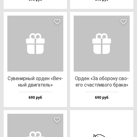
Суве­нир­ный ор­ден «Веч­
Орден «За обо­ро­ну сво­
ный дви­га­тель»
его счас­тли­во­го бра­ка»
690 руб
690 руб