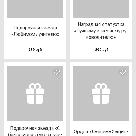
Наг­рад­ная ста­ту­эт­ка
Пода­роч­ная звез­да
«Луч­ше­му клас­сно­му ру­
«Люби­мо­му учи­те­лю»
ко­во­ди­те­лю»
939 руб
1890 руб
Пода­роч­ная звез­да «С
Орден «Луч­ше­му Защит­
бла­го­дар­ностью от уче­