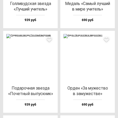
Гол­ли­вуд­ская звез­да
Медаль «Самый луч­ший
«Луч­ший учи­тель»
в ми­ре учи­тель»
939 руб
690 руб
Пода­роч­ная звез­да
Орден «За му­жес­тво
«Почет­ный вы­пус­кник»
в за­му­жес­тве»
939 руб
690 руб