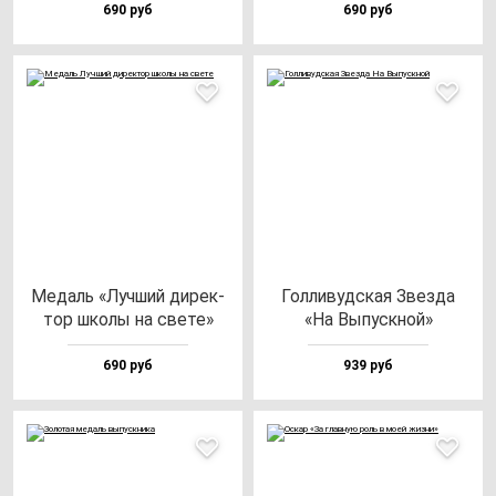
690 руб
690 руб
Медаль «Луч­ший ди­рек­
Гол­ли­вуд­ская Звез­да
тор шко­лы на све­те»
«На Выпус­кной»
690 руб
939 руб