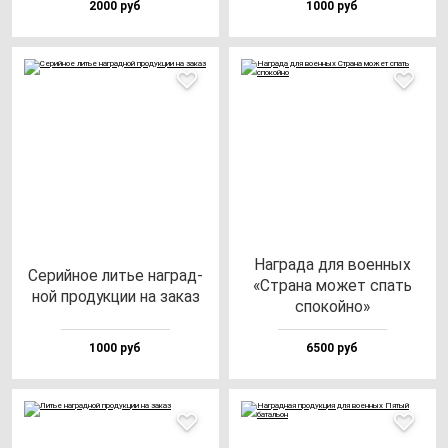
2000 руб
1000 руб
Наг­ра­да для во­ен­ных
Серий­ное литье наг­рад­
«Стра­на мо­жет спать
ной про­дук­ции на за­каз
спо­кой­но»
1000 руб
6500 руб