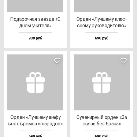
Пода­роч­ная звез­да «С
Орден «Луч­ше­му клас­
днем учи­те­ля»
сно­му ру­ко­во­ди­те­лю»
939 руб
690 руб
Орден «Луч­ше­му ше­фу
Суве­нир­ный ор­ден «За
всех вре­мен и на­ро­дов»
связь без бра­ка»
690 руб
690 руб