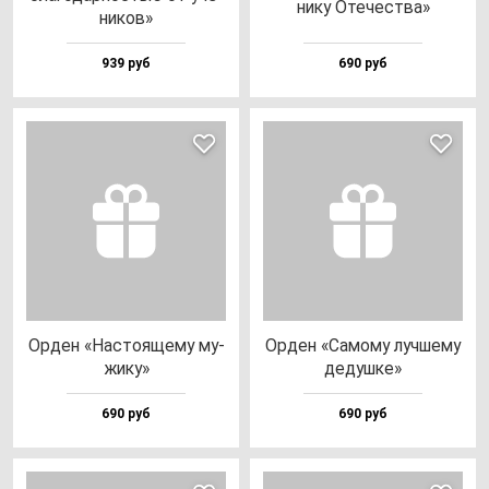
ни­ку Оте­чес­тва»
ни­ков»
939 руб
690 руб
Орден «Нас­то­яще­му му­
Орден «Само­му луч­ше­му
жи­ку»
де­душ­ке»
690 руб
690 руб