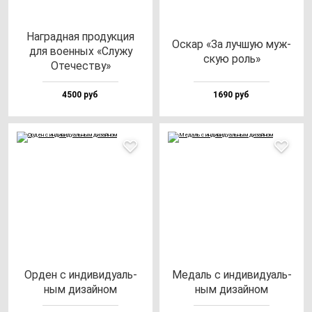
Наг­рад­ная про­дук­ция
Оскар «За луч­шую муж­
для во­ен­ных «Слу­жу
скую роль»
Оте­чес­тву»
4500 руб
1690 руб
Орден с ин­ди­ви­ду­аль­
Медаль с ин­ди­ви­ду­аль­
ным ди­зай­ном
ным ди­зай­ном