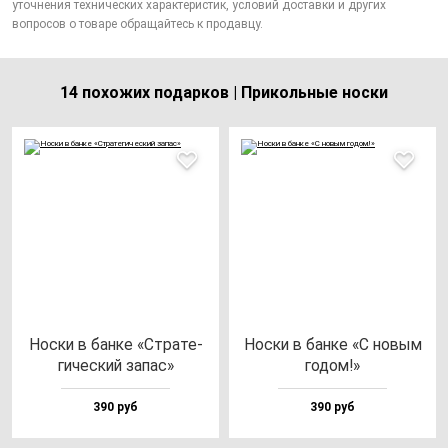
уточнения технических характеристик, условий доставки и других
вопросов о товаре обращайтесь к продавцу.
14 похожих подарков | Прикольные носки
Нос­ки в бан­ке «Стра­те­
Нос­ки в бан­ке «С но­вым
ги­чес­кий за­пас»
го­дом!»
390 руб
390 руб