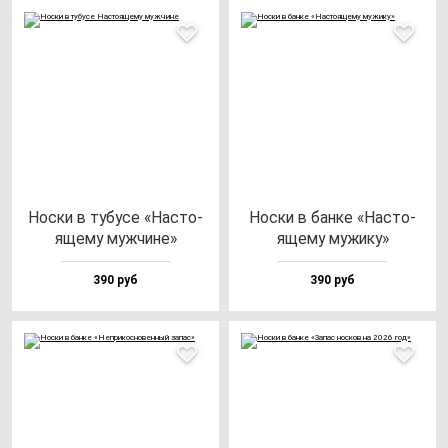
Нос­ки в ту­бу­се «Нас­то­
Нос­ки в бан­ке «Нас­то­
яще­му муж­чи­не»
яще­му му­жи­ку»
390 руб
390 руб