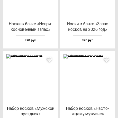
Нос­ки в бан­ке «Неп­ри­
Нос­ки в бан­ке «Запас
кос­но­вен­ный за­пас»
нос­ков на 2026 год»
390 руб
390 руб
Набор нос­ков «Муж­ской
Набор нос­ков «Нас­то­
праз­дник»
яще­му муж­чи­не»