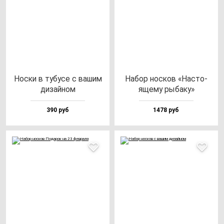
Нос­ки в ту­бу­се с ва­шим
Набор нос­ков «Нас­то­
ди­зай­ном
яще­му ры­ба­ку»
390 руб
1478 руб