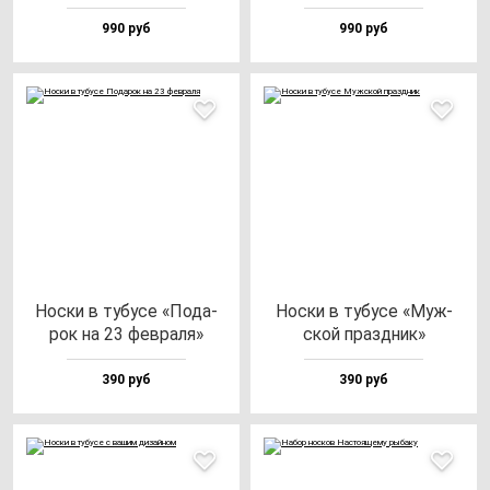
990 руб
990 руб
Нос­ки в ту­бу­се «Пода­
Нос­ки в ту­бу­се «Муж­
рок на 23 фев­ра­ля»
ской праз­дник»
390 руб
390 руб