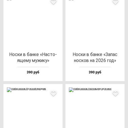
Нос­ки в бан­ке «Нас­то­
Нос­ки в бан­ке «Запас
яще­му му­жи­ку»
нос­ков на 2026 год»
390 руб
390 руб