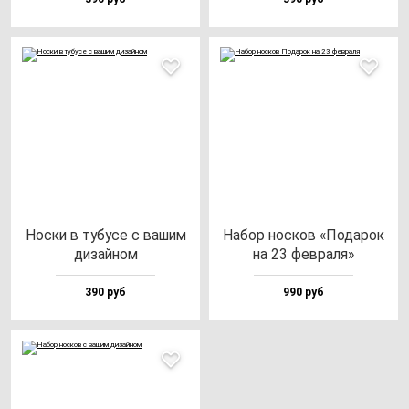
Нос­ки в ту­бу­се с ва­шим
Набор нос­ков «Пода­рок
ди­зай­ном
на 23 фев­ра­ля»
390 руб
990 руб