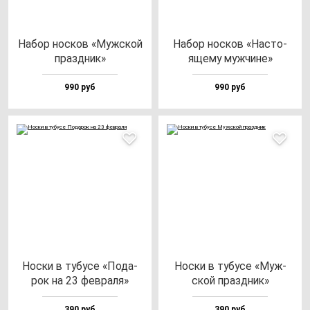
Набор нос­ков «Муж­ской
Набор нос­ков «Нас­то­
праз­дник»
яще­му муж­чи­не»
990 руб
990 руб
Нос­ки в ту­бу­се «Пода­
Нос­ки в ту­бу­се «Муж­
рок на 23 фев­ра­ля»
ской праз­дник»
390 руб
390 руб