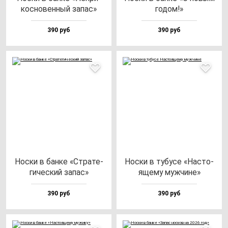
кос­но­вен­ный за­пас»
го­дом!»
390 руб
390 руб
Нос­ки в бан­ке «Стра­те­
Нос­ки в ту­бу­се «Нас­то­
ги­чес­кий за­пас»
яще­му муж­чи­не»
390 руб
390 руб