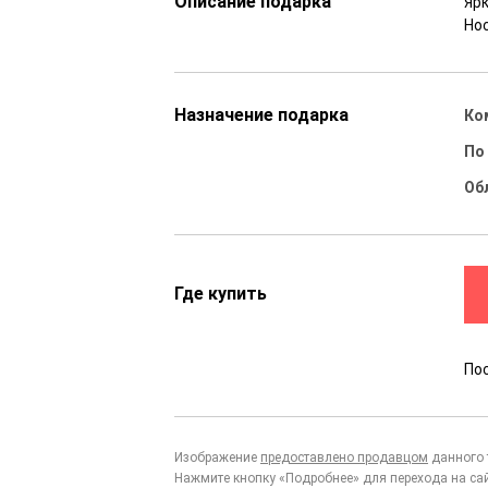
Описание подарка
Ярк
Но
Назначение подарка
Ко
По
Об
Где купить
По
Изображение
предоставлено продавцом
данного 
Нажмите кнопку «Подробнее» для перехода на са