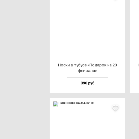
Нос­ки в ту­бу­се «Пода­рок на 23
фев­ра­ля»
390 руб