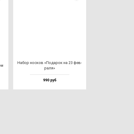
Набор нос­ков «Пода­рок на 23 фев­
ом
ра­ля»
990 руб