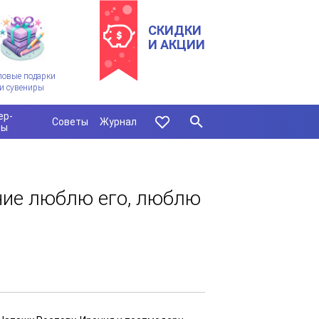
СКИДКИ
И АКЦИИ
ловые подарки
и сувениры
ер-
Советы
Журнал
сы
ние люблю его, люблю