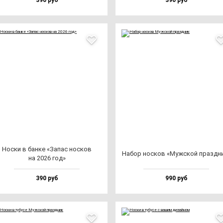
390 руб
390 руб
Нос­ки в бан­ке «Запас нос­ков
Набор нос­ков «Муж­ской праз­дн
на 2026 год»
390 руб
990 руб