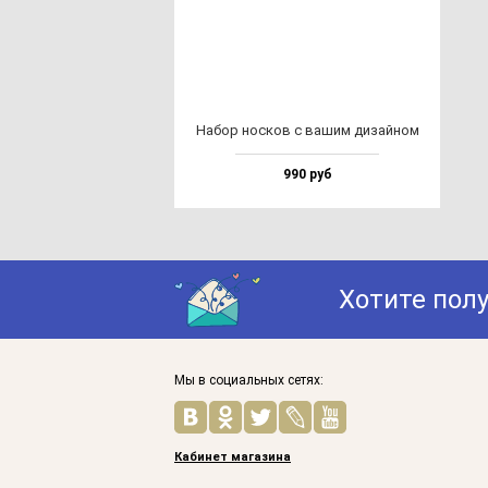
Набор нос­ков с ва­шим ди­зай­ном
990 руб
Хотите пол
Мы в социальных сетях:
Кабинет магазина