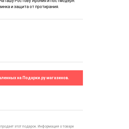
 Наташу Ростову. Ирония и постмодерн.
зинка и защита от протирания.
вленных на Подарки.ру магазинов.
то продает этот подарок. Информация о товаре