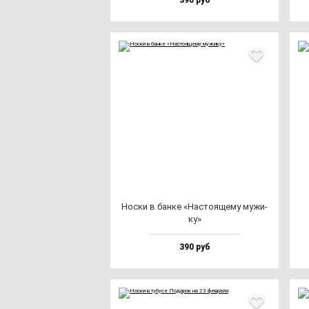
390 руб
Нос­ки в бан­ке «Нас­то­яще­му му­жи­
ку»
390 руб