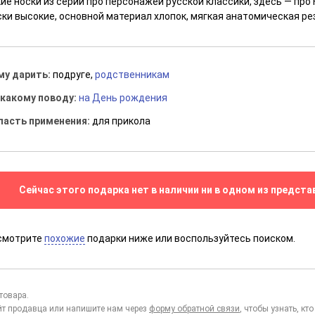
ие носки из серии про персонажей русской классики, здесь — про
ски высокие, основной материал хлопок, мягкая анатомическая ре
му дарить:
подруге,
родственникам
 какому поводу:
на День рождения
ласть применения:
для прикола
Сейчас этого подарка нет в наличии ни в одном из предста
смотрите
похожие
подарки ниже или воспользуйтесь поиском.
товара.
йт продавца или напишите нам через
форму обратной связи
, чтобы узнать, к