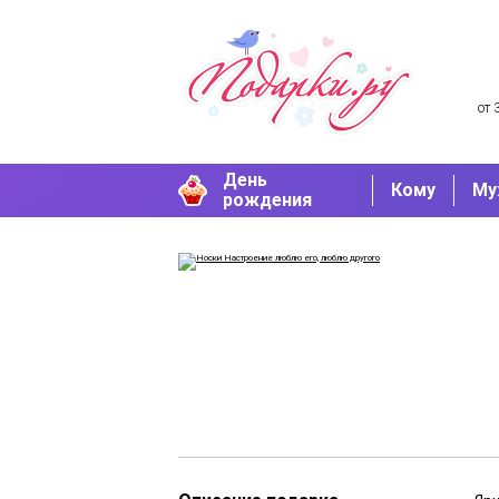
от 
День
Кому
Му
рождения