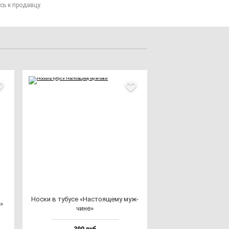
сь к продавцу.
Нос­ки в ту­бу­се «Нас­то­яще­му муж­
»
чи­не»