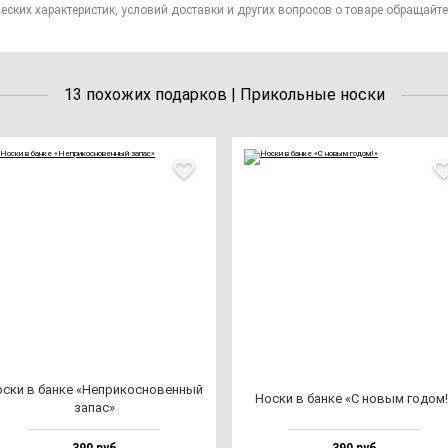
еских характеристик, условий доставки и других вопросов о товаре обращайте
13 похожих подарков | Прикольные носки
с­ки в бан­ке «Неп­ри­кос­но­вен­ный
Нос­ки в бан­ке «С но­вым го­дом!
за­пас»