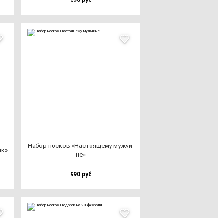
390 руб
Набор нос­ков «Нас­то­яще­му муж­чи­
ик»
не»
990 руб