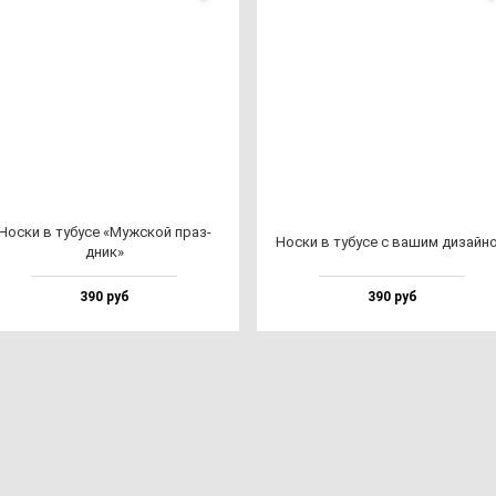
Нос­ки в ту­бу­се «Муж­ской праз­
Нос­ки в ту­бу­се с ва­шим ди­зай­н
дник»
390 руб
390 руб