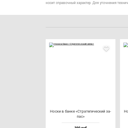
носит справочный характер. Для уточнения технич
Нос­ки в бан­ке «Стра­те­ги­чес­кий за­
Но
пас»