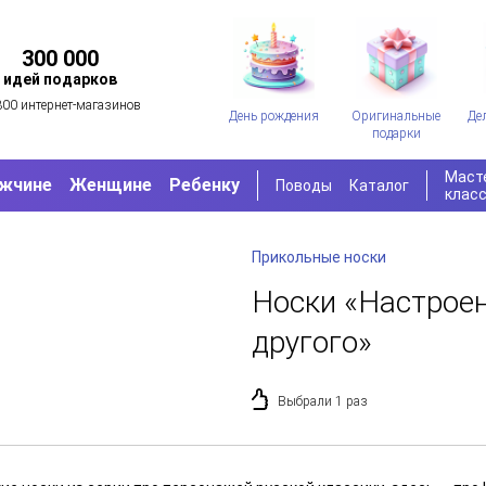
300 000
идей подарков
300 интернет-магазинов
День рождения
Оригинальные
Де
подарки
Маст
жчине
Женщине
Ребенку
Поводы
Каталог
клас
Прикольные носки
Носки «Настрое
другого»
Выбрали 1 раз