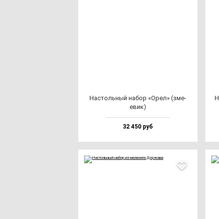
Нас­толь­ный на­бор «Орел» (зме­
Н
евик)
32 450 руб