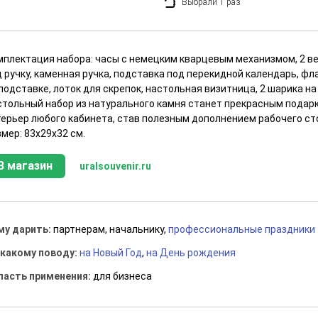
Выбрали 1 раз
мплектация набора: часы с немецким кварцевым механизмом, 2 ве
 ручку, каменная ручка, подставка под перекидной календарь, ф
подставке, лоток для скрепок, настольная визитница, 2 шарика на
стольный набор из натурального камня станет прекрасным подарк
терьер любого кабинета, став полезным дополнением рабочего ст
мер: 83х29х32 см.
В магазин
uralsouvenir.ru
му дарить:
партнерам, начальнику,
профессиональные праздники
 какому поводу:
на Новый Год
,
на День рождения
ласть применения:
для бизнеса