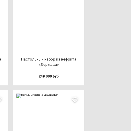
а
Нас­толь­ный на­бор из неф­ри­та
«Дер­жа­ва»
249 000 руб