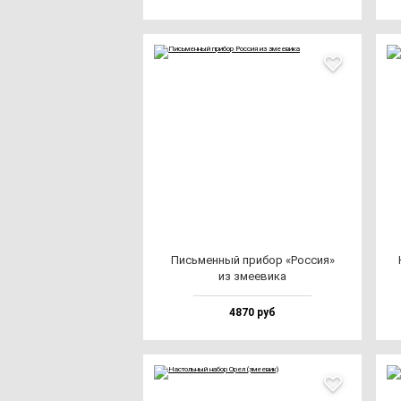
Пись­мен­ный при­бор «Рос­сия»
из зме­еви­ка
4870 руб