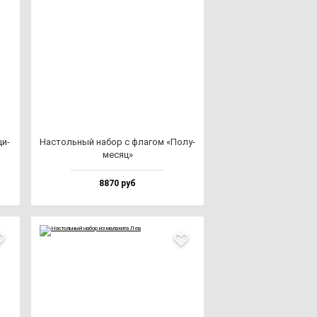
ци­
Нас­толь­ный на­бор с фла­гом «Полу­
ме­сяц»
8870 руб