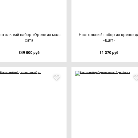
с­толь­ный на­бор «Орел» из ма­ла­
Нас­толь­ный на­бор из кре­но­ид
хи­та
«Щит»
349 000 руб
11 370 руб