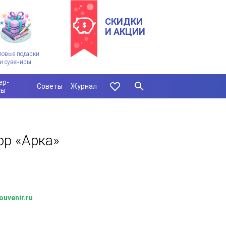
СКИДКИ
И АКЦИИ
ловые подарки
и сувениры
ер-
Советы
Журнал
сы
ор «Арка»
ouvenir.ru