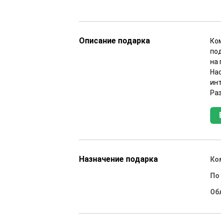
Описание подарка
Ко
под
на 
На
ин
Раз
Назначение подарка
Ко
По
Об