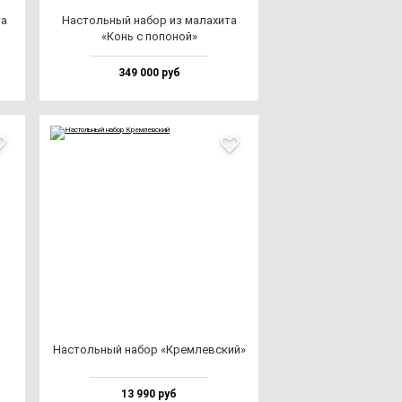
та
Нас­толь­ный на­бор из ма­ла­хи­та
«Конь с по­по­ной»
349 000 руб
Нас­толь­ный на­бор «Крем­лев­ский»
13 990 руб