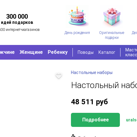
300 000
идей подарков
300 интернет-магазинов
День рождения
Оригинальные
Де
подарки
Маст
жчине
Женщине
Ребенку
Поводы
Каталог
клас
Настольные наборы
Настольный наб
48 511
руб
Подробнее
urals