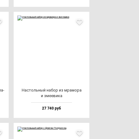
ла­
Нас­толь­ный на­бор из мра­мо­ра
и зме­еви­ка
27 740 руб