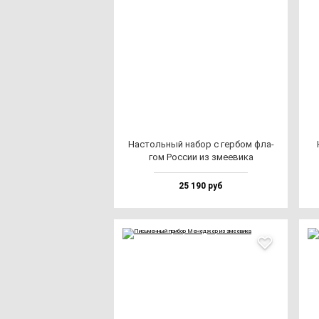
Нас­толь­ный на­бор с гер­бом фла­
гом Рос­сии из зме­еви­ка
25 190 руб