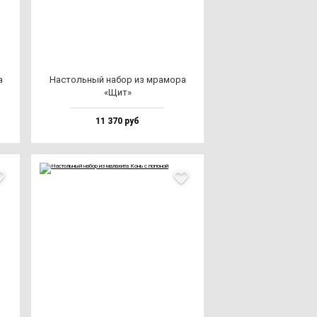
а
Нас­толь­ный на­бор из мра­мо­ра
«Щит»
11 370 руб