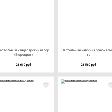
ас­толь­ный кан­це­ляр­ский на­бор
Нас­толь­ный на­бор из офи­окаль­
«Бюрок­рат»
та
21 610 руб
21 560 руб