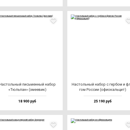
Нас­толь­ный пись­мен­ный на­бор
Нас­толь­ный на­бор с гер­бом и ф
«Тюль­пан» (зме­евик)
гом Рос­сии (офи­окаль­цит)
18 900 руб
25 190 руб