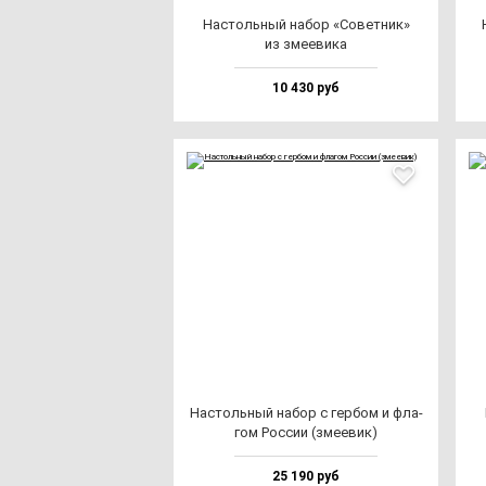
Нас­толь­ный на­бор «Совет­ник»
из зме­еви­ка
10 430 руб
Нас­толь­ный на­бор с гер­бом и фла­
гом Рос­сии (зме­евик)
25 190 руб