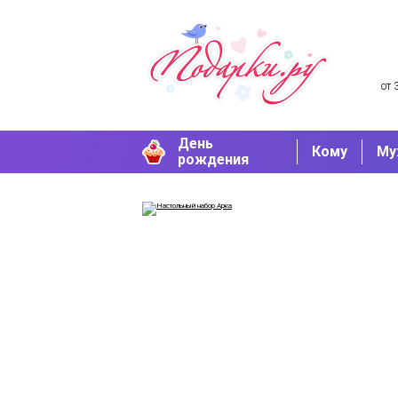
от 
День
Кому
Му
рождения