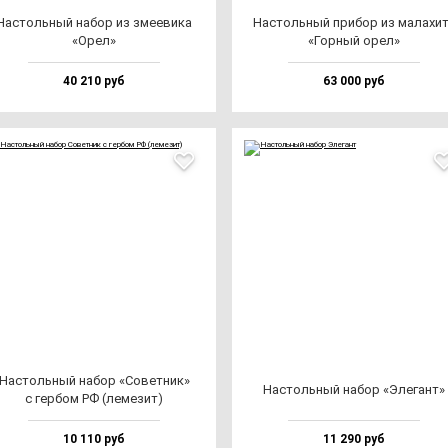
Нас­толь­ный на­бор из зме­еви­ка
Нас­толь­ный при­бор из ма­ла­хи­
«Орел»
«Гор­ный орел»
40 210 руб
63 000 руб
Нас­толь­ный на­бор «Совет­ник»
Нас­толь­ный на­бор «Эле­гант»
с гер­бом РФ (ле­ме­зит)
10 110 руб
11 290 руб