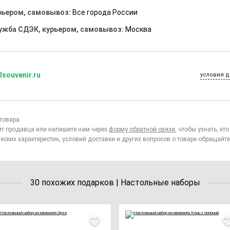
рьером, самовывоз:
Все города России
ужба СДЭК, курьером, самовывоз:
Москва
lsouvenir.ru
условия д
товара.
йт продавца или напишите нам через
форму обратной связи
, чтобы узнать, к
еских характеристик, условий доставки и других вопросов о товаре обращайте
30 похожих подарков | Настольные наборы