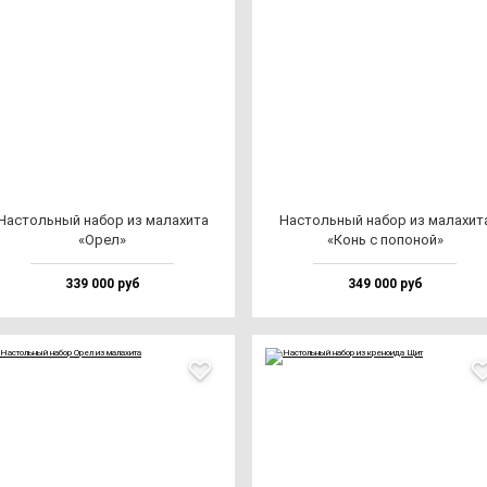
Нас­толь­ный на­бор из ма­ла­хи­та
Нас­толь­ный на­бор из ма­ла­хи­т
«Орел»
«Конь с по­по­ной»
339 000 руб
349 000 руб