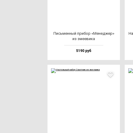
Пись­мен­ный при­бор «Менед­жер»
На
из зме­еви­ка
5190 руб