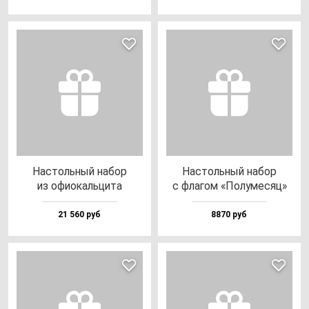
Нас­толь­ный на­бор
Нас­толь­ный на­бор
из офи­окаль­ци­та
с фла­гом «Полу­ме­сяц»
21 560 руб
8870 руб