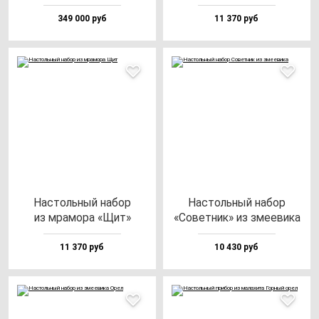
349 000 руб
11 370 руб
Нас­толь­ный на­бор
Нас­толь­ный на­бор
из мра­мо­ра «Щит»
«Совет­ник» из зме­еви­ка
11 370 руб
10 430 руб