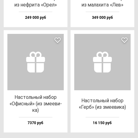
из неф­ри­та «Орел»
из ма­ла­хи­та «Лев»
249 000 руб
349 000 руб
Нас­толь­ный на­бор
Нас­толь­ный на­бор
«Офис­ный» (из зме­еви­
«Герб» (из зме­еви­ка)
ка)
7370 руб
16 150 руб