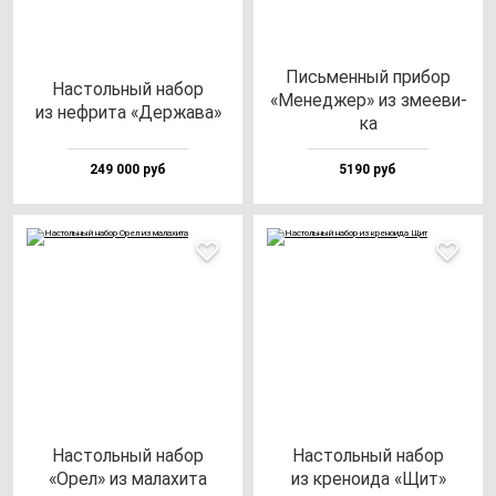
Пись­мен­ный при­бор
Нас­толь­ный на­бор
«Менед­жер» из зме­еви­
из неф­ри­та «Дер­жа­ва»
ка
249 000 руб
5190 руб
Нас­толь­ный на­бор
Нас­толь­ный на­бор
«Орел» из ма­ла­хи­та
из кре­но­ида «Щит»