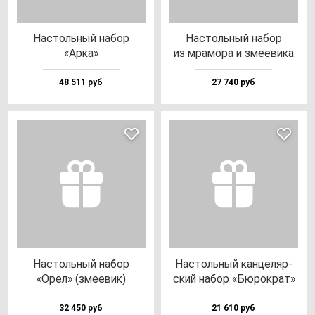
Нас­толь­ный на­бор
Нас­толь­ный на­бор
«Арка»
из мра­мо­ра и зме­еви­ка
48 511 руб
27 740 руб
Нас­толь­ный на­бор
Нас­толь­ный кан­це­ляр­
«Орел» (зме­евик)
ский на­бор «Бюрок­рат»
32 450 руб
21 610 руб