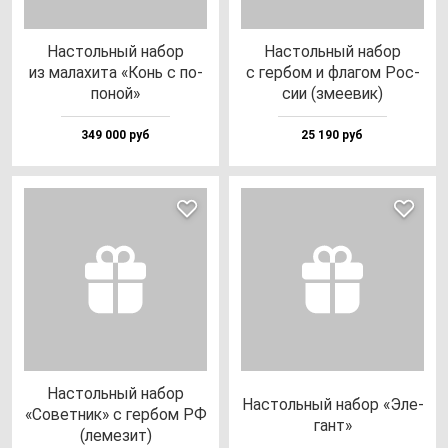
Нас­толь­ный на­бор
Нас­толь­ный на­бор
из ма­ла­хи­та «Конь с по­
с гер­бом и фла­гом Рос­
по­ной»
сии (зме­евик)
349 000 руб
25 190 руб
Нас­толь­ный на­бор
Нас­толь­ный на­бор «Эле­
«Совет­ник» с гер­бом РФ
гант»
(ле­ме­зит)