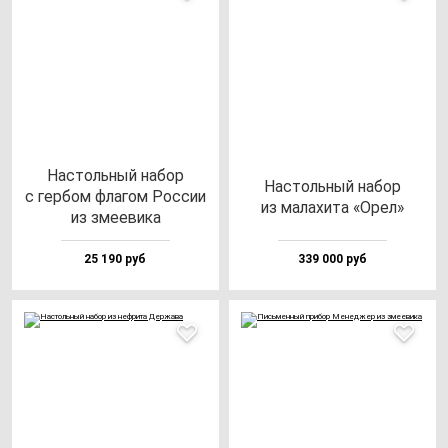
Нас­толь­ный на­бор
Нас­толь­ный на­бор
с гер­бом фла­гом Рос­сии
из ма­ла­хи­та «Орел»
из зме­еви­ка
25 190 руб
339 000 руб