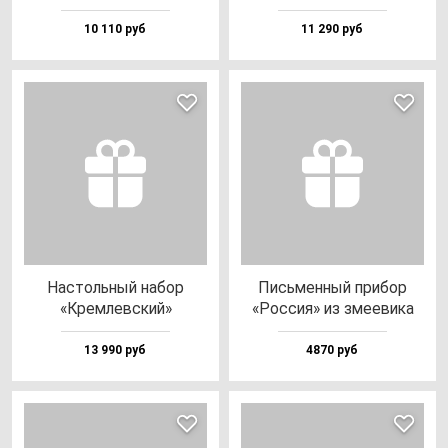
10 110 руб
11 290 руб
Нас­толь­ный на­бор
Пись­мен­ный при­бор
«Крем­лев­ский»
«Рос­сия» из зме­еви­ка
13 990 руб
4870 руб