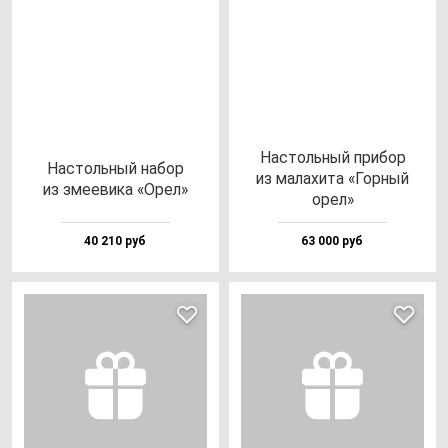
Нас­толь­ный при­бор
Нас­толь­ный на­бор
из ма­ла­хи­та «Гор­ный
из зме­еви­ка «Орел»
орел»
40 210 руб
63 000 руб