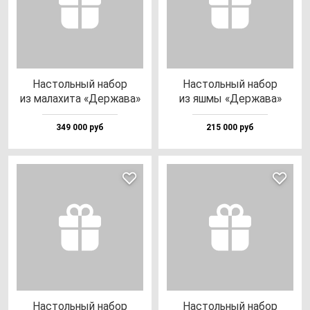
Нас­толь­ный на­бор
Нас­толь­ный на­бор
из ма­ла­хи­та «Дер­жа­ва»
из яш­мы «Дер­жа­ва»
349 000 руб
215 000 руб
Нас­толь­ный на­бор
Нас­толь­ный на­бор