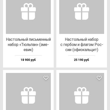
Нас­толь­ный пись­мен­ный
Нас­толь­ный на­бор
на­бор «Тюль­пан» (зме­
с гер­бом и фла­гом Рос­
евик)
сии (офи­окаль­цит)
18 900 руб
25 190 руб