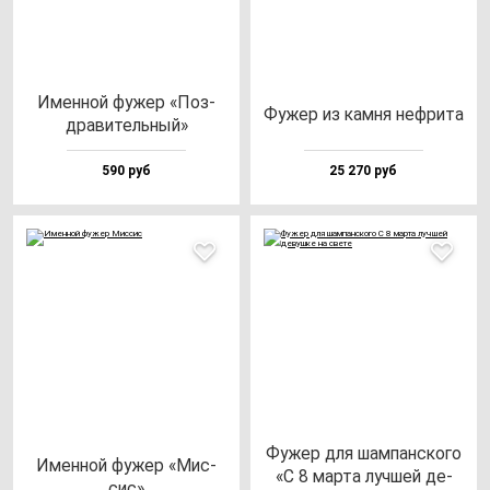
Имен­ной фу­жер «Поз­
Фужер из кам­ня неф­ри­та
дра­ви­тель­ный»
590 руб
25 270 руб
Фужер для шам­пан­ско­го
Имен­ной фу­жер «Мис­
«С 8 мар­та луч­шей де­
сис»