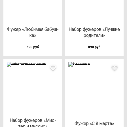
Фужер «Люби­мая ба­буш­
Набор фу­же­ров «Луч­шие
ка»
ро­ди­те­ли»
590 руб
890 руб
Набор фу­же­ров «Мис­
Фужер «С 8 мар­та»
тер и мис­сис»