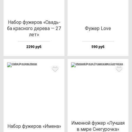
Набор фу­же­ров «Свадь­
ба крас­но­го де­ре­ва — 27
Фужер Love
лет»
2290 руб
590 руб
Имен­ной фу­жер «Луч­шая
Набор фу­же­ров «Име­на»
в ми­ре Сне­гу­роч­ка»