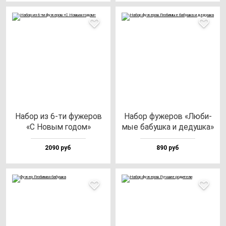
Набор из 6-ти фу­же­ров
Набор фу­же­ров «Люби­
«С Новым го­дом»
мые ба­буш­ка и де­душ­ка»
2090 руб
890 руб