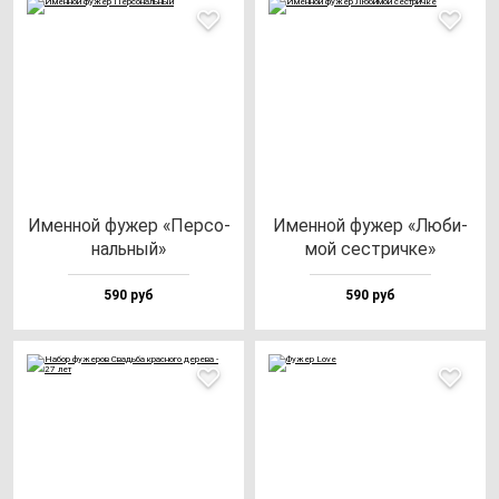
Имен­ной фу­жер «Пер­со­
Имен­ной фу­жер «Люби­
наль­ный»
мой сес­трич­ке»
590 руб
590 руб