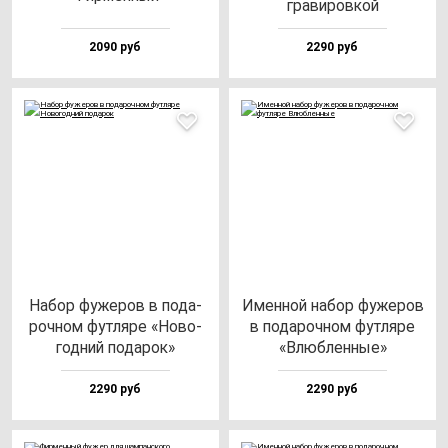
гра­ви­ров­кой
2090 руб
2290 руб
Набор фу­же­ров в по­да­
Имен­ной на­бор фу­же­ров
роч­ном фут­ля­ре «Ново­
в по­да­роч­ном фут­ля­ре
год­ний по­да­рок»
«Влюб­лен­ные»
2290 руб
2290 руб