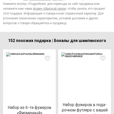
Нажмите кнопку «Подробнее» для перехода на сайт продавца или
напишите нам через
форму обратной связи
, чтобы узнать, кто продает
этот подарок. Информация о товаре носит справочный характер. Для
уточнения технических характеристик, условий доставки и других
вопросов о товаре обращайтесь к продавцу.
152 похожих подарка | Бокалы для шампанского
Набор фу­же­ров в по­да­
Набор из 6-ти фу­же­ров
роч­ном фут­ля­ре с ва­шей
«Фир­мен­ный»