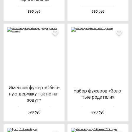
890 руб
590 руб
Имен­ной фу­жер «Обыч­
Набор фу­же­ров «Золо­
ную де­вуш­ку так не на­
тые ро­ди­те­ли»
зо­вут»
590 руб
890 руб