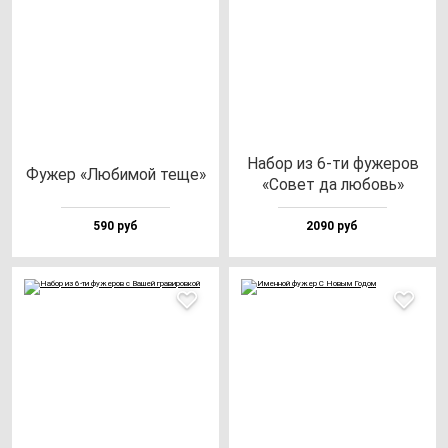
Набор из 6-ти фу­же­ров
Фужер «Люби­мой те­ще»
«Совет да лю­бовь»
590 руб
2090 руб