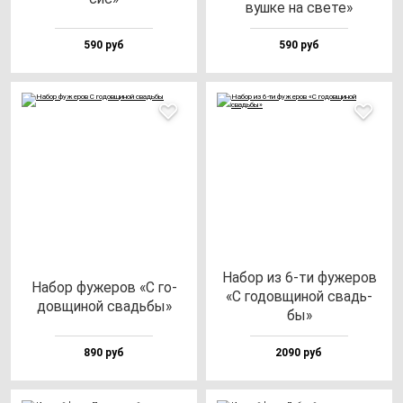
вуш­ке на све­те»
590 руб
590 руб
Набор из 6-ти фу­же­ров
Набор фу­же­ров «С го­
«С го­дов­щи­ной свадь­
дов­щи­ной свадь­бы»
бы»
890 руб
2090 руб