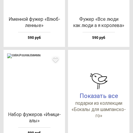
Имен­ной фу­жер «Влюб­
Фужер «Все лю­ди
лен­ные»
как лю­ди а я ко­ро­ле­ва»
590 руб
590 руб
Показать все
по­дар­ки из кол­лек­ции
«Бока­лы для шам­пан­ско­
Набор фу­же­ров «Ини­ци­
го»
алы»