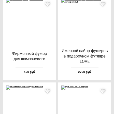
Имен­ной на­бор фу­же­ров
Фир­мен­ный фу­жер
в по­да­роч­ном фут­ля­ре
для шам­пан­ско­го
LOVE
590 руб
2290 руб