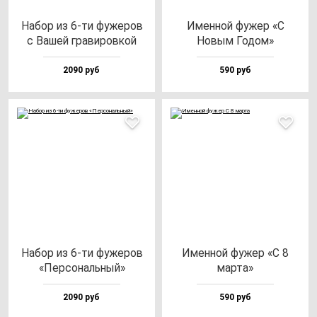
Набор из 6-ти фу­же­ров
Имен­ной фу­жер «С
с Вашей гра­ви­ров­кой
Новым Годом»
2090 руб
590 руб
Набор из 6-ти фу­же­ров
Имен­ной фу­жер «С 8
«Пер­со­наль­ный»
мар­та»
2090 руб
590 руб