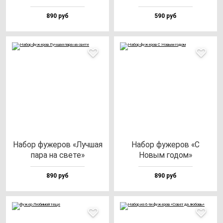
890 руб
590 руб
Набор фу­же­ров «Луч­шая
Набор фу­же­ров «С
па­ра на све­те»
Новым го­дом»
890 руб
890 руб