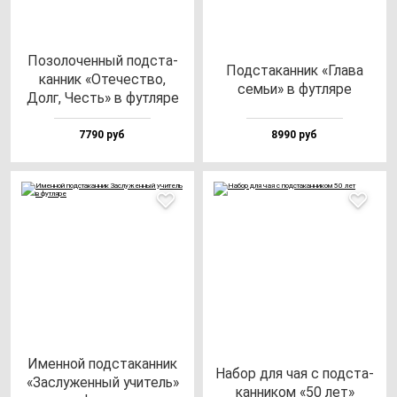
Позо­ло­чен­ный под­ста­
Под­ста­кан­ник «Гла­ва
кан­ник «Оте­чес­тво,
семьи» в фут­ля­ре
Долг, Честь» в фут­ля­ре
7790 руб
8990 руб
Имен­ной под­ста­кан­ник
Набор для чая с под­ста­
«Зас­лу­жен­ный учи­тель»
кан­ни­ком «50 лет»