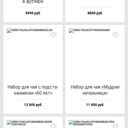
в фут­ля­ре
8990 руб
8800 руб
Набор для чая с под­ста­
Набор для чая «Муд­рая
кан­ни­ком «60 лет»
на­чаль­ни­ца»
13 900 руб
11 900 руб