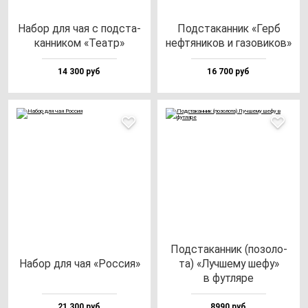
Набор для чая с под­ста­
Под­ста­кан­ник «Герб
кан­ни­ком «Театр»
неф­тя­ни­ков и га­зо­ви­ков»
14 300 руб
16 700 руб
Под­ста­кан­ник (по­зо­ло­
Набор для чая «Рос­сия»
та) «Луч­ше­му ше­фу»
в фут­ля­ре
21 300 руб
8990 руб