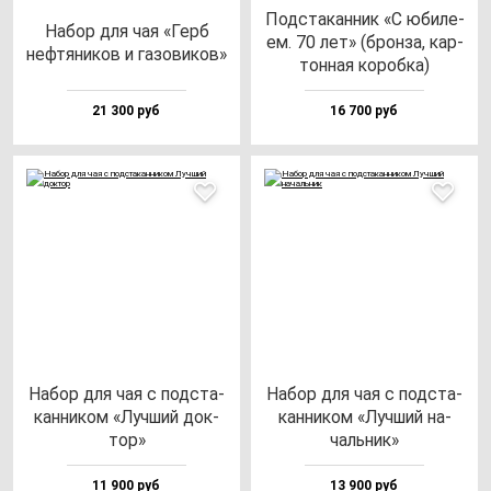
Под­ста­кан­ник «С юби­ле­
Набор для чая «Герб
ем. 70 лет» (брон­за, кар­
неф­тя­ни­ков и га­зо­ви­ков»
тон­ная ко­роб­ка)
21 300 руб
16 700 руб
Набор для чая с под­ста­
Набор для чая с под­ста­
кан­ни­ком «Луч­ший док­
кан­ни­ком «Луч­ший на­
тор»
чаль­ник»
11 900 руб
13 900 руб