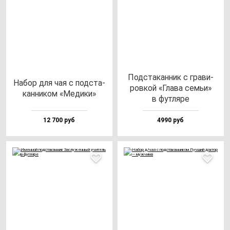
Под­ста­кан­ник с гра­ви­
Набор для чая с под­ста­
ров­кой «Гла­ва семьи»
кан­ни­ком «Меди­ки»
в фут­ля­ре
12 700 руб
4990 руб