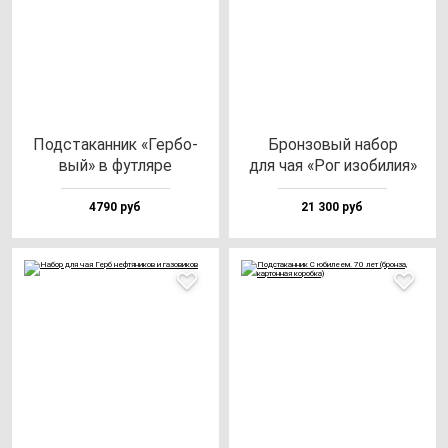
Под­ста­кан­ник «Гер­бо­
Брон­зо­вый на­бор
вый» в фут­ля­ре
для чая «Рог изо­би­лия»
4790 руб
21 300 руб