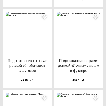
Под­ста­кан­ник с гра­ви­
Под­ста­кан­ник с гра­ви­
ров­кой «С юби­ле­ем»
ров­кой «Луч­ше­му ше­фу»
в фут­ля­ре
в фут­ля­ре
4990 руб
4990 руб