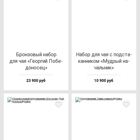
Брон­зо­вый на­бор
Набор для чая с под­ста­
для чая «Геор­гий Побе­
кан­ни­ком «Муд­рый на­
до­но­сец»
чаль­ник»
23 900 руб
10 900 руб