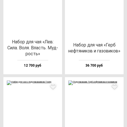
Набор для чая «Лев:
Набор для чая «Герб
Сила. Воля. Власть. Муд­
неф­тя­ни­ков и га­зо­ви­ков»
рость»
12 700 руб
36 700 руб