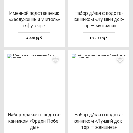
Имен­ной под­ста­кан­ник
Набор д/чая с под­ста­
«Зас­лу­жен­ный учи­тель»
кан­ни­ком «Луч­ший док­
в фут­ля­ре
тор — муж­чи­на»
4990 руб
13 900 руб
Набор для чая с под­ста­
Набор д/чая с под­ста­
кан­ни­ком «Орден Побе­
кан­ни­ком «Луч­ший док­
ды»
тор — жен­щи­на»