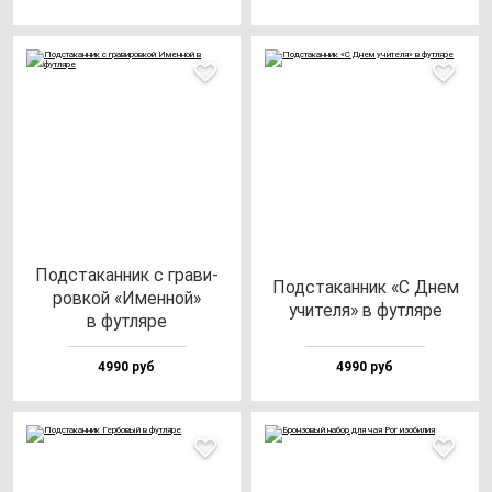
Под­ста­кан­ник с гра­ви­
Под­ста­кан­ник «С Днем
ров­кой «Имен­ной»
учи­те­ля» в фут­ля­ре
в фут­ля­ре
4990 руб
4990 руб