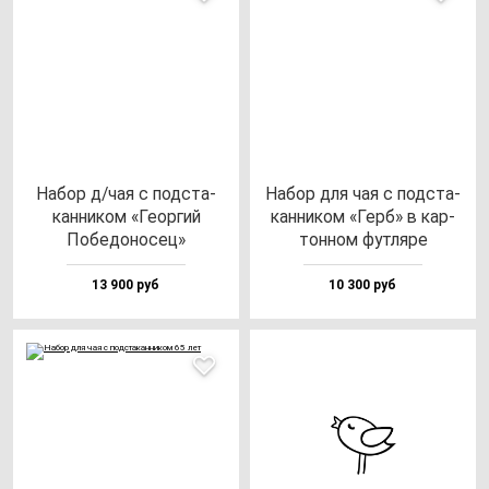
Набор д/чая с под­ста­
Набор для чая с под­ста­
кан­ни­ком «Геор­гий
кан­ни­ком «Герб» в кар­
Побе­до­но­сец»
тон­ном фут­ля­ре
13 900 руб
10 300 руб