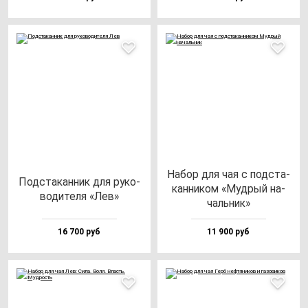
Набор для чая с под­ста­
Под­ста­кан­ник для ру­ко­
кан­ни­ком «Муд­рый на­
во­ди­те­ля «Лев»
чаль­ник»
16 700 руб
11 900 руб