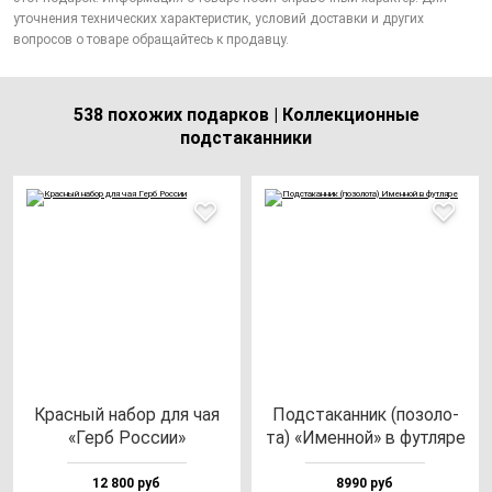
уточнения технических характеристик, условий доставки и других
вопросов о товаре обращайтесь к продавцу.
538 похожих подарков | Коллекционные
подстаканники
Крас­ный на­бор для чая
Под­ста­кан­ник (по­зо­ло­
«Герб Рос­сии»
та) «Имен­ной» в фут­ля­ре
12 800 руб
8990 руб