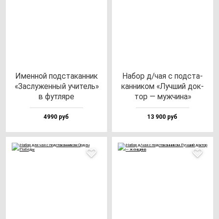
Имен­ной под­ста­кан­ник
Набор д/чая с под­ста­
«Зас­лу­жен­ный учи­тель»
кан­ни­ком «Луч­ший док­
в фут­ля­ре
тор — муж­чи­на»
4990 руб
13 900 руб