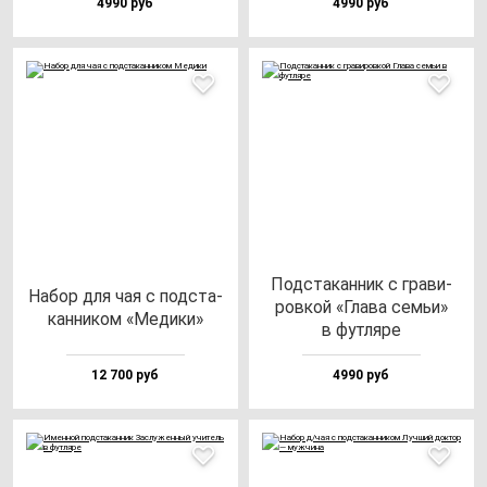
4990 руб
4990 руб
Под­ста­кан­ник с гра­ви­
Набор для чая с под­ста­
ров­кой «Гла­ва семьи»
кан­ни­ком «Меди­ки»
в фут­ля­ре
12 700 руб
4990 руб