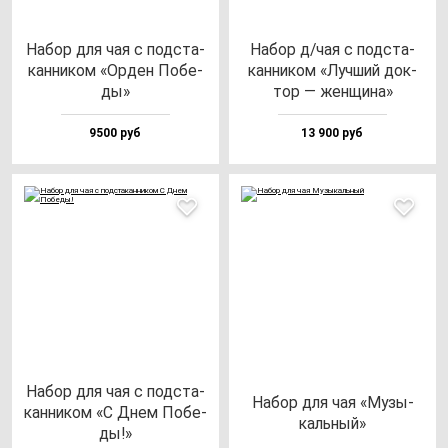
Набор для чая с под­ста­
Набор д/чая с под­ста­
кан­ни­ком «Орден Побе­
кан­ни­ком «Луч­ший док­
ды»
тор — жен­щи­на»
9500 руб
13 900 руб
Набор для чая с под­ста­
Набор для чая «Музы­
кан­ни­ком «С Днем Побе­
каль­ный»
ды!»