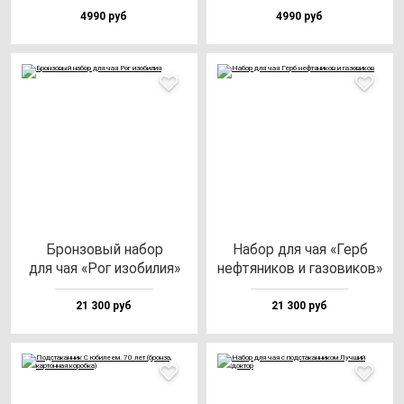
4990 руб
4990 руб
Брон­зо­вый на­бор
Набор для чая «Герб
для чая «Рог изо­би­лия»
неф­тя­ни­ков и га­зо­ви­ков»
21 300 руб
21 300 руб