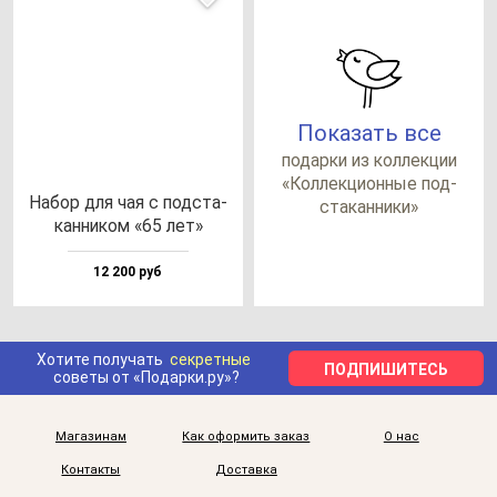
Показать все
по­дар­ки из кол­лек­ции
«Кол­лек­ци­он­ные под­
Набор для чая с под­ста­
ста­кан­ни­ки»
кан­ни­ком «65 лет»
12 200 руб
Хотите получать
секретные
ПОДПИШИТЕСЬ
советы от «Подарки.ру»?
Магазинам
Как оформить заказ
О нас
Контакты
Доставка