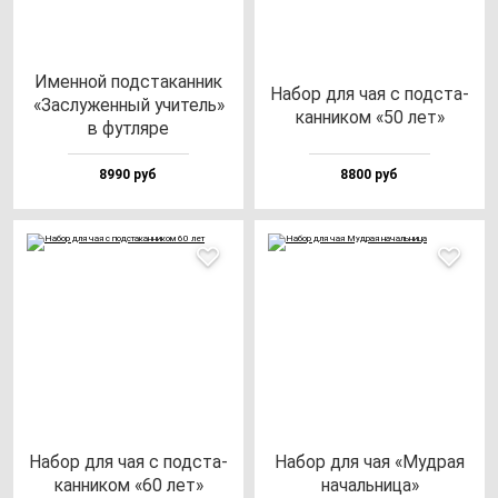
Имен­ной под­ста­кан­ник
Набор для чая с под­ста­
«Зас­лу­жен­ный учи­тель»
кан­ни­ком «50 лет»
в фут­ля­ре
8990 руб
8800 руб
Набор для чая с под­ста­
Набор для чая «Муд­рая
кан­ни­ком «60 лет»
на­чаль­ни­ца»