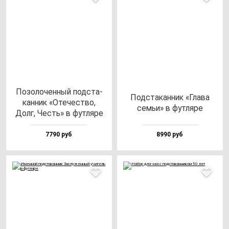
Позо­ло­чен­ный под­ста­
Под­ста­кан­ник «Гла­ва
кан­ник «Оте­чес­тво,
семьи» в фут­ля­ре
Долг, Честь» в фут­ля­ре
7790 руб
8990 руб