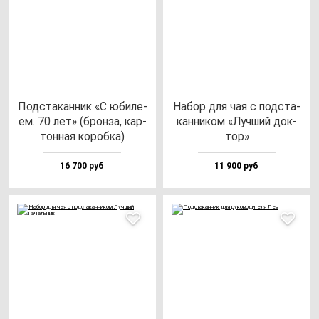
Под­ста­кан­ник «С юби­ле­
Набор для чая с под­ста­
ем. 70 лет» (брон­за, кар­
кан­ни­ком «Луч­ший док­
тон­ная ко­роб­ка)
тор»
16 700 руб
11 900 руб