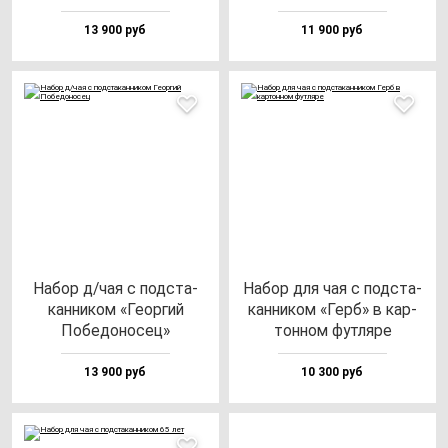
13 900 руб
11 900 руб
Набор д/чая с под­ста­
Набор для чая с под­ста­
кан­ни­ком «Геор­гий
кан­ни­ком «Герб» в кар­
Побе­до­но­сец»
тон­ном фут­ля­ре
13 900 руб
10 300 руб