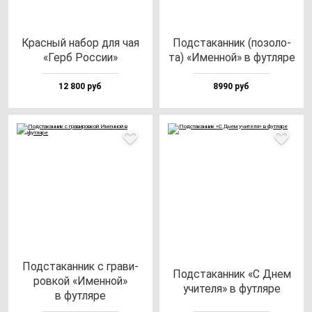
Крас­ный на­бор для чая
Под­ста­кан­ник (по­зо­ло­
«Герб Рос­сии»
та) «Имен­ной» в фут­ля­ре
12 800 руб
8990 руб
Под­ста­кан­ник с гра­ви­
Под­ста­кан­ник «С Днем
ров­кой «Имен­ной»
учи­те­ля» в фут­ля­ре
в фут­ля­ре