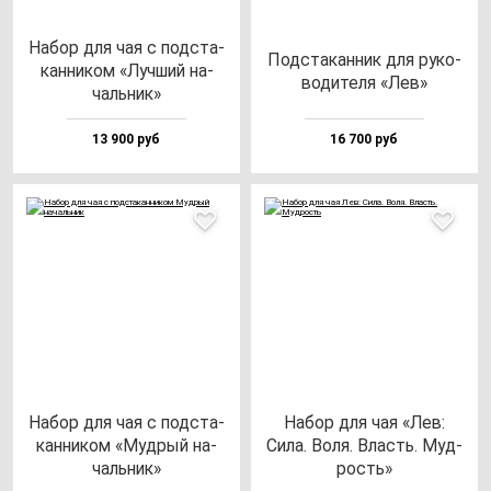
Набор для чая с под­ста­
Под­ста­кан­ник для ру­ко­
кан­ни­ком «Луч­ший на­
во­ди­те­ля «Лев»
чаль­ник»
13 900 руб
16 700 руб
Набор для чая с под­ста­
Набор для чая «Лев:
кан­ни­ком «Муд­рый на­
Сила. Воля. Власть. Муд­
чаль­ник»
рость»