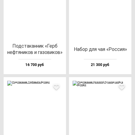
Под­ста­кан­ник «Герб
Набор для чая «Рос­сия»
неф­тя­ни­ков и га­зо­ви­ков»
16 700 руб
21 300 руб