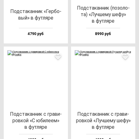
Под­ста­кан­ник (по­зо­ло­
Под­ста­кан­ник «Гер­бо­
та) «Луч­ше­му ше­фу»
вый» в фут­ля­ре
в фут­ля­ре
4790 руб
8990 руб
Под­ста­кан­ник с гра­ви­
Под­ста­кан­ник с гра­ви­
ров­кой «С юби­ле­ем»
ров­кой «Луч­ше­му ше­фу»
в фут­ля­ре
в фут­ля­ре