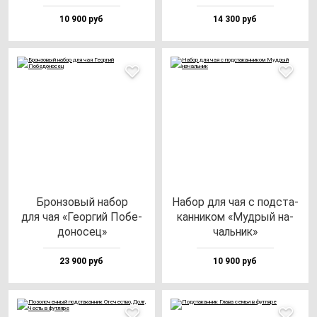
10 900 руб
14 300 руб
Брон­зо­вый на­бор
Набор для чая с под­ста­
для чая «Геор­гий Побе­
кан­ни­ком «Муд­рый на­
до­но­сец»
чаль­ник»
23 900 руб
10 900 руб