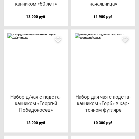
кан­ни­ком «60 лет»
на­чаль­ни­ца»
13 900 руб
11 900 руб
Набор д/чая с под­ста­
Набор для чая с под­ста­
кан­ни­ком «Геор­гий
кан­ни­ком «Герб» в кар­
Побе­до­но­сец»
тон­ном фут­ля­ре
13 900 руб
10 300 руб