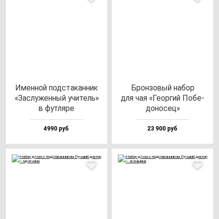
Имен­ной под­ста­кан­ник
Брон­зо­вый на­бор
«Зас­лу­жен­ный учи­тель»
для чая «Геор­гий Побе­
в фут­ля­ре
до­но­сец»
4990 руб
23 900 руб