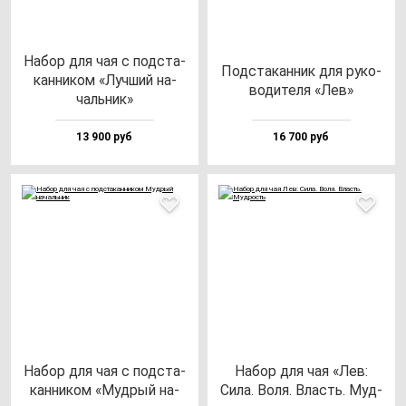
Набор для чая с под­ста­
Под­ста­кан­ник для ру­ко­
кан­ни­ком «Луч­ший на­
во­ди­те­ля «Лев»
чаль­ник»
13 900 руб
16 700 руб
Набор для чая с под­ста­
Набор для чая «Лев:
кан­ни­ком «Муд­рый на­
Сила. Воля. Власть. Муд­