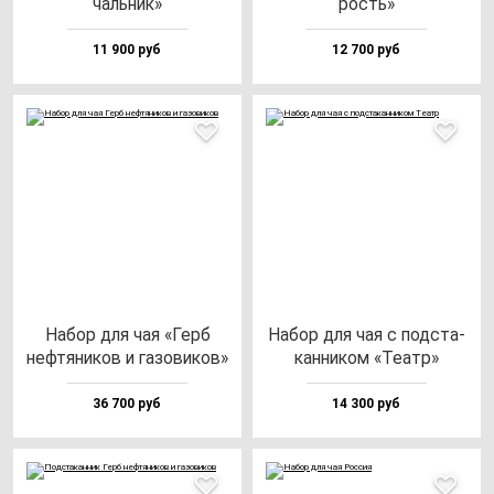
чаль­ник»
рость»
11 900 руб
12 700 руб
Набор для чая «Герб
Набор для чая с под­ста­
неф­тя­ни­ков и га­зо­ви­ков»
кан­ни­ком «Театр»
36 700 руб
14 300 руб