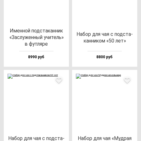
Имен­ной под­ста­кан­ник
Набор для чая с под­ста­
«Зас­лу­жен­ный учи­тель»
кан­ни­ком «50 лет»
в фут­ля­ре
8990 руб
8800 руб
Набор для чая с под­ста­
Набор для чая «Муд­рая