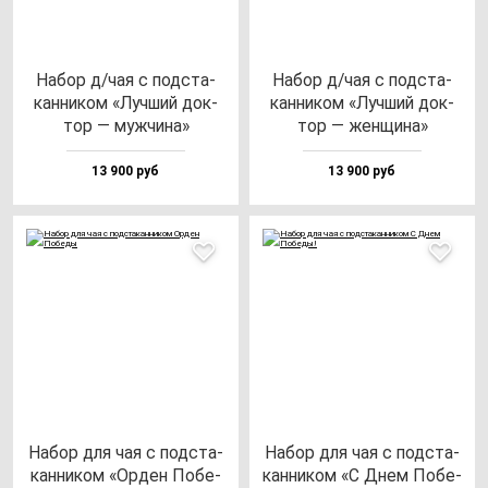
Набор д/чая с под­ста­
Набор д/чая с под­ста­
кан­ни­ком «Луч­ший док­
кан­ни­ком «Луч­ший док­
тор — муж­чи­на»
тор — жен­щи­на»
13 900 руб
13 900 руб
Набор для чая с под­ста­
Набор для чая с под­ста­
кан­ни­ком «Орден Побе­
кан­ни­ком «С Днем Побе­