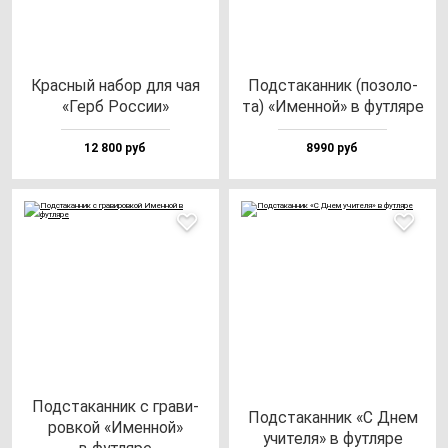
Крас­ный на­бор для чая
Под­ста­кан­ник (по­зо­ло­
«Герб Рос­сии»
та) «Имен­ной» в фут­ля­ре
12 800 руб
8990 руб
Под­ста­кан­ник с гра­ви­
Под­ста­кан­ник «С Днем
ров­кой «Имен­ной»
учи­те­ля» в фут­ля­ре