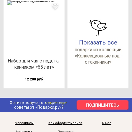
Показать все
по­дар­ки из кол­лек­ции
«Кол­лек­ци­он­ные под­
Набор для чая с под­ста­
ста­кан­ни­ки»
кан­ни­ком «65 лет»
12 200 руб
Хотите получать
секретные
ПОДПИШИТЕСЬ
советы от «Подарки.ру»?
Магазинам
Как оформить заказ
О нас
Контакты
Доставка