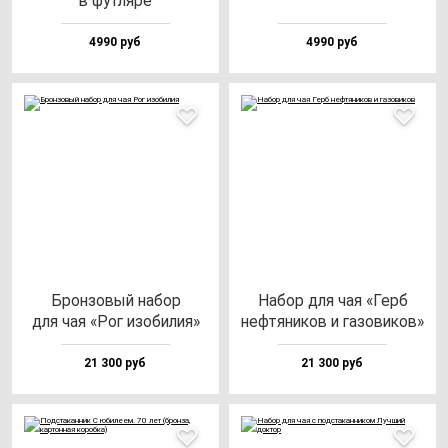
в фут­ля­ре
4990 руб
4990 руб
Брон­зо­вый на­бор
Набор для чая «Герб
для чая «Рог изо­би­лия»
неф­тя­ни­ков и га­зо­ви­ков»
21 300 руб
21 300 руб