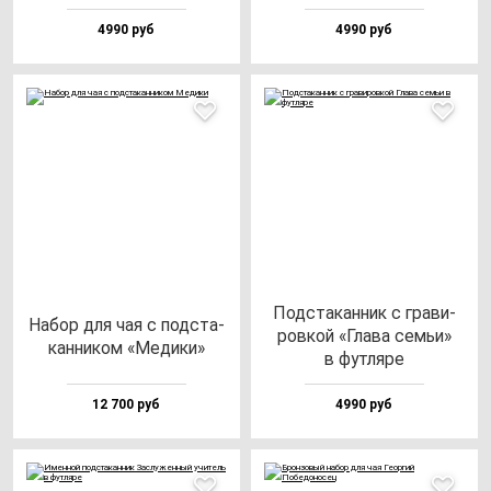
4990 руб
4990 руб
Под­ста­кан­ник с гра­ви­
Набор для чая с под­ста­
ров­кой «Гла­ва семьи»
кан­ни­ком «Меди­ки»
в фут­ля­ре
12 700 руб
4990 руб