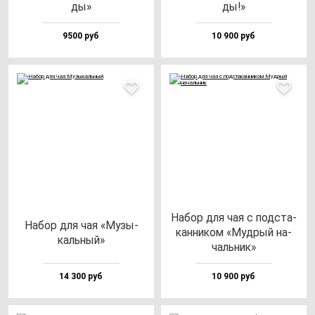
ды»
ды!»
9500 руб
10 900 руб
Набор для чая с под­ста­
Набор для чая «Музы­
кан­ни­ком «Муд­рый на­
каль­ный»
чаль­ник»
14 300 руб
10 900 руб