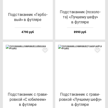
Под­ста­кан­ник (по­зо­ло­
Под­ста­кан­ник «Гер­бо­
та) «Луч­ше­му ше­фу»
вый» в фут­ля­ре
в фут­ля­ре
4790 руб
8990 руб
Под­ста­кан­ник с гра­ви­
Под­ста­кан­ник с гра­ви­
ров­кой «С юби­ле­ем»
ров­кой «Луч­ше­му ше­фу»
в фут­ля­ре
в фут­ля­ре