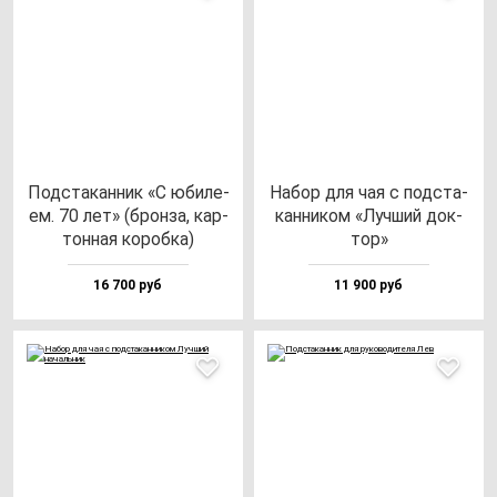
Под­ста­кан­ник «С юби­ле­
Набор для чая с под­ста­
ем. 70 лет» (брон­за, кар­
кан­ни­ком «Луч­ший док­
тон­ная ко­роб­ка)
тор»
16 700 руб
11 900 руб