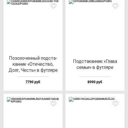
Позо­ло­чен­ный под­ста­
Под­ста­кан­ник «Гла­ва
кан­ник «Оте­чес­тво,
семьи» в фут­ля­ре
Долг, Честь» в фут­ля­ре
7790 руб
8990 руб