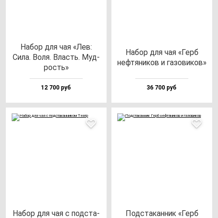
Набор для чая «Лев:
Набор для чая «Герб
Сила. Воля. Власть. Муд­
неф­тя­ни­ков и га­зо­ви­ков»
рость»
12 700 руб
36 700 руб
Набор для чая с под­ста­
Под­ста­кан­ник «Герб