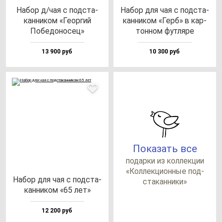
Набор д/чая с под­ста­
Набор для чая с под­ста­
кан­ни­ком «Геор­гий
кан­ни­ком «Герб» в кар­
Побе­до­но­сец»
тон­ном фут­ля­ре
13 900 руб
10 300 руб
Показать все
по­дар­ки из кол­лек­ции
«Кол­лек­ци­он­ные под­
Набор для чая с под­ста­
ста­кан­ни­ки»
кан­ни­ком «65 лет»
12 200 руб