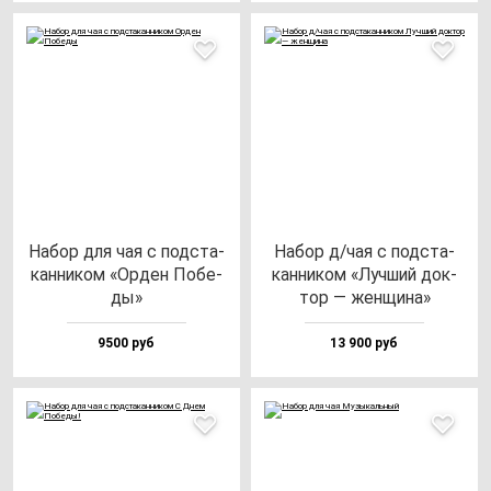
Набор для чая с под­ста­
Набор д/чая с под­ста­
кан­ни­ком «Орден Побе­
кан­ни­ком «Луч­ший док­
ды»
тор — жен­щи­на»
9500 руб
13 900 руб