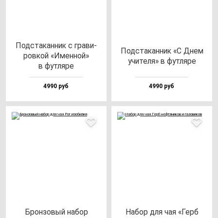
Под­ста­кан­ник с гра­ви­
Под­ста­кан­ник «С Днем
ров­кой «Имен­ной»
учи­те­ля» в фут­ля­ре
в фут­ля­ре
4990 руб
4990 руб
Брон­зо­вый на­бор
Набор для чая «Герб