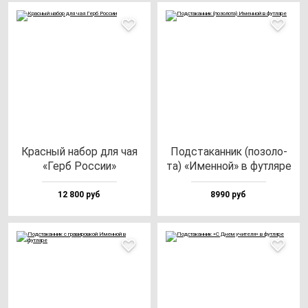
Крас­ный на­бор для чая
Под­ста­кан­ник (по­зо­ло­
«Герб Рос­сии»
та) «Имен­ной» в фут­ля­ре
12 800 руб
8990 руб