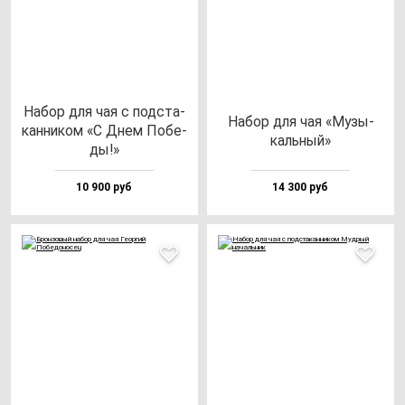
Набор для чая с под­ста­
Набор для чая «Музы­
кан­ни­ком «С Днем Побе­
каль­ный»
ды!»
10 900 руб
14 300 руб