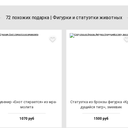
72 похожих подарка | Фигурки и статуэтки животных
уве­нир «Енот сти­ра­ет­ся» из мра­
Ста­ту­эт­ка из брон­зы фи­гур­ка «К
мо­ли­та
ду­щий­ся тигр», зме­евик
1070 руб
1500 руб