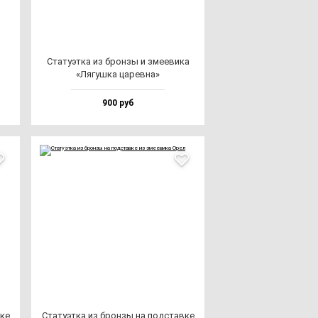
Ста­ту­эт­ка из брон­зы и зме­еви­ка
«Лягуш­ка ца­рев­на»
900 руб
­ке
Ста­ту­эт­ка из брон­зы на под­став­ке