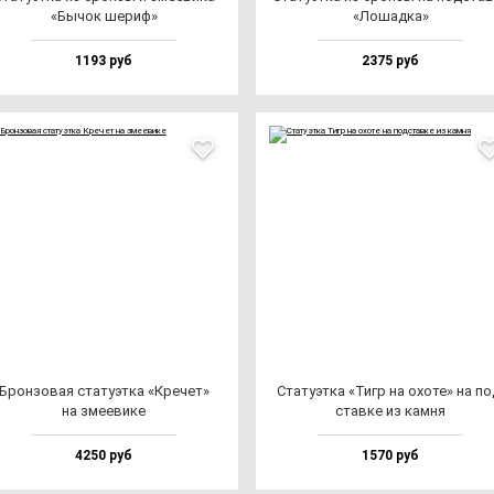
«Бычок ше­риф»
«Лошад­ка»
1193 руб
2375 руб
Брон­зо­вая ста­ту­эт­ка «Кре­чет»
Ста­ту­эт­ка «Тигр на охо­те» на по
на зме­еви­ке
став­ке из кам­ня
4250 руб
1570 руб