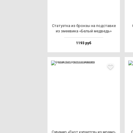
Ста­ту­эт­ка из брон­зы на под­став­ке
из зме­еви­ка «Белый мед­ведь»
1193 руб
Суве­нир «Енот ку­па­ет­ся» из мра­мо­
С