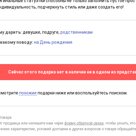
игинальные статуэтки способны не только заполнить пустое прос
индивидуальность, подчеркнуть стиль или даже создать его!
му дарить:
девушке, подруге,
родственникам
 какому поводу:
на День рождения
Сейчас этого подарка нет в наличии ни в одном из предста
смотрите
похожие
подарки ниже или воспользуйтесь поиском.
товара.
йт продавца или напишите нам через
форму обратной связи
, чтобы узнать, к
еских характеристик, условий доставки и других вопросов о товаре обращайте