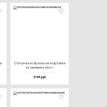
ка
Ста­ту­эт­ка из брон­зы на под­став­ке
из зме­еви­ка «Кот»
2190 руб