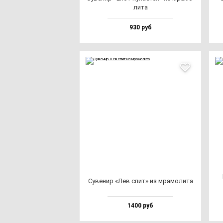
ли­та
930 руб
Суве­нир «Лев спит» из мра­мо­ли­та
1400 руб