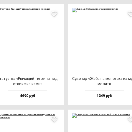
та­ту­эт­ка «Рыча­щий тигр» на под­
Суве­нир «Жаба на мо­не­тах» из м
став­ке из кам­ня
мо­ли­та
4690 руб
1349 руб