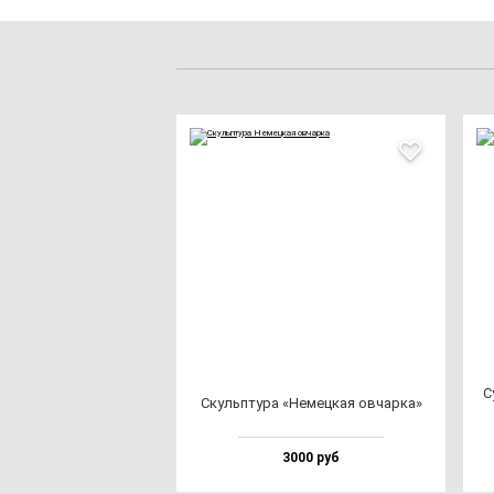
С
Скуль­пту­ра «Немец­кая ов­чар­ка»
3000 руб