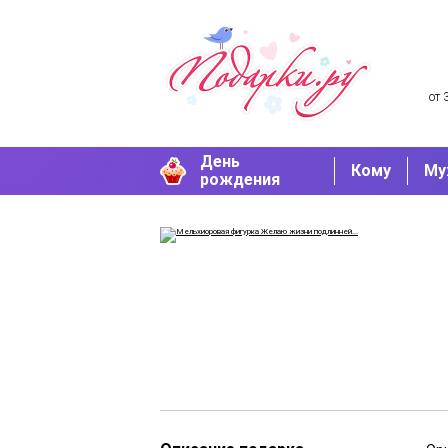
от 
День
Кому
Му
рождения