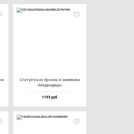
ра­
Ста­ту­эт­ка из брон­зы и зме­еви­ка
«Мед­ве­ди­ца»
1193 руб