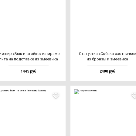
ве­нир «Бык в стой­ке» из мра­мо­
Ста­ту­эт­ка «Соба­ка охот­ничья»
ли­та на под­став­ке из зме­еви­ка
из брон­зы и зме­еви­ка
1445 руб
2490 руб