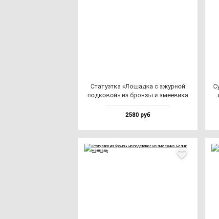
Ста­ту­эт­ка «Лошад­ка с ажур­ной
Су
под­ко­вой» из брон­зы и зме­еви­ка
2580 руб