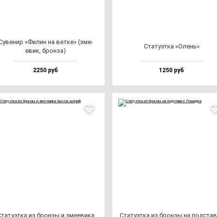
Суве­нир «Филин на вет­ке» (зме­
Ста­ту­эт­ка «Олень»
евик, брон­за)
2250 руб
1250 руб
та­ту­эт­ка из брон­зы и зме­еви­ка
Ста­ту­эт­ка из брон­зы на под­став