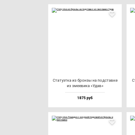
Ста­ту­эт­ка из брон­зы на под­став­ке
С
из зме­еви­ка «Удав»
1875 руб