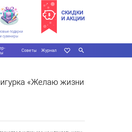
СКИДКИ
И АКЦИИ
ловые подарки
и сувениры
ер-
Советы
Журнал
сы
игурка «Желаю жизни