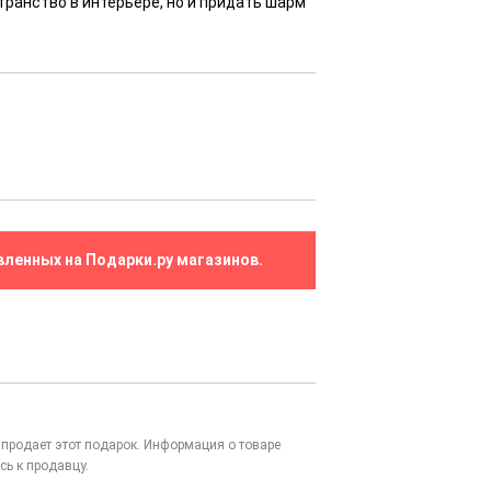
транство в интерьере, но и придать шарм
вленных на Подарки.ру магазинов.
то продает этот подарок. Информация о товаре
сь к продавцу.