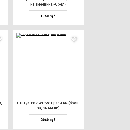
из зме­еви­ка «Орел»
1750 руб
д­
Ста­ту­эт­ка «Беге­мот ра­зи­ня» (брон­
за, зме­евик)
2060 руб