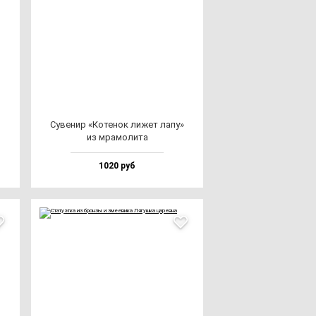
Суве­нир «Коте­нок ли­жет ла­пу»
из мра­мо­ли­та
1020 руб