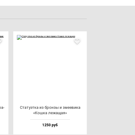
ра­
Ста­ту­эт­ка из брон­зы и зме­еви­ка
«Кош­ка ле­жа­щая»
1250 руб