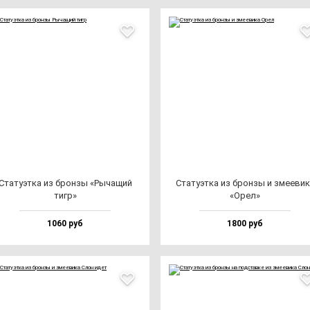
Ста­ту­эт­ка из брон­зы «Рыча­щий
Ста­ту­эт­ка из брон­зы и зме­еви­
тигр»
«Орел»
1060 руб
1800 руб