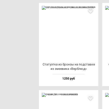
Ста­ту­эт­ка из брон­зы на под­став­ке
из зме­еви­ка «Вер­блюд»
1250 руб