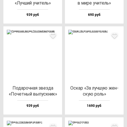
«Луч­ший учи­тель»
в ми­ре учи­тель»
939 руб
690 руб
Пода­роч­ная звез­да
Оскар «За луч­шую жен­
«Почет­ный вы­пус­кник»
скую роль»
939 руб
1690 руб