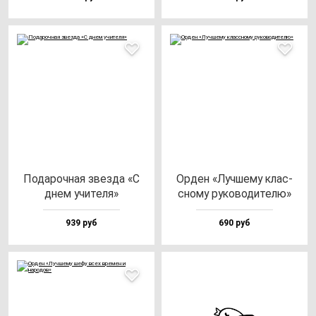
Пода­роч­ная звез­да «С
Орден «Луч­ше­му клас­
днем учи­те­ля»
сно­му ру­ко­во­ди­те­лю»
939 руб
690 руб