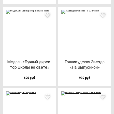
Медаль «Луч­ший ди­рек­
Гол­ли­вуд­ская Звез­да
тор шко­лы на све­те»
«На Выпус­кной»
690 руб
939 руб