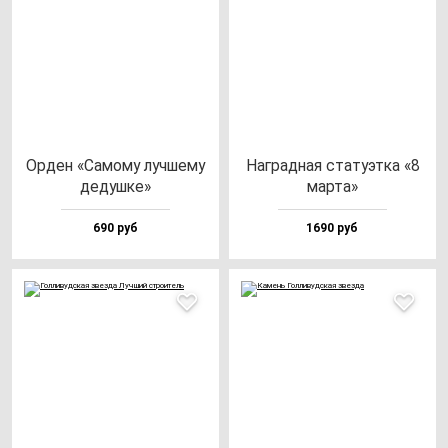
Орден «Само­му луч­ше­му
Наг­рад­ная ста­ту­эт­ка «8
де­душ­ке»
мар­та»
690 руб
1690 руб