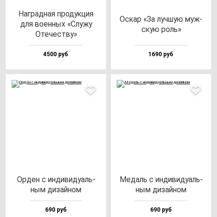
Наг­рад­ная про­дук­ция
Оскар «За луч­шую муж­
для во­ен­ных «Слу­жу
скую роль»
Оте­чес­тву»
4500 руб
1690 руб
Орден с ин­ди­ви­ду­аль­
Медаль с ин­ди­ви­ду­аль­
ным ди­зай­ном
ным ди­зай­ном
690 руб
690 руб