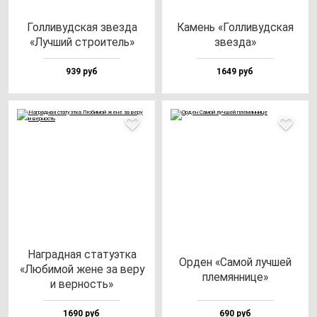
Гол­ли­вуд­ская звез­да
Камень «Гол­ли­вуд­ская
«Луч­ший стро­итель»
звез­да»
939 руб
1649 руб
Наг­рад­ная ста­ту­эт­ка
Орден «Самой луч­шей
«Люби­мой же­не за ве­ру
пле­мян­ни­це»
и вер­ность»
1690 руб
690 руб