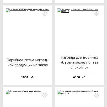
Наг­ра­да для во­ен­ных
Серий­ное литье наг­рад­
«Стра­на мо­жет спать
ной про­дук­ции на за­каз
спо­кой­но»
1000 руб
6500 руб