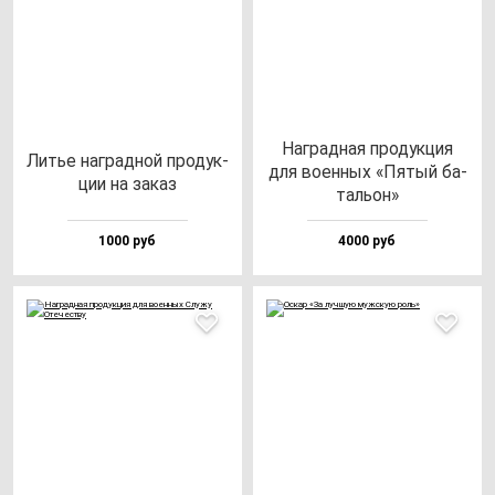
Наг­рад­ная про­дук­ция
Литье наг­рад­ной про­дук­
для во­ен­ных «Пятый ба­
ции на за­каз
таль­он»
1000 руб
4000 руб