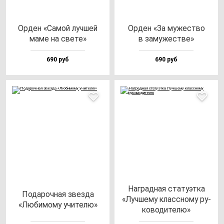
Орден «Самой луч­шей
Орден «За му­жес­тво
ма­ме на све­те»
в за­му­жес­тве»
690 руб
690 руб
Наг­рад­ная ста­ту­эт­ка
Пода­роч­ная звез­да
«Луч­ше­му клас­сно­му ру­
«Люби­мо­му учи­те­лю»
ко­во­ди­те­лю»