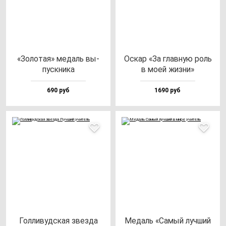
«Золо­тая» ме­даль вы­
Оскар «За глав­ную роль
пус­кни­ка
в моей жиз­ни»
690 руб
1690 руб
Гол­ли­вуд­ская звез­да
Медаль «Самый луч­ший