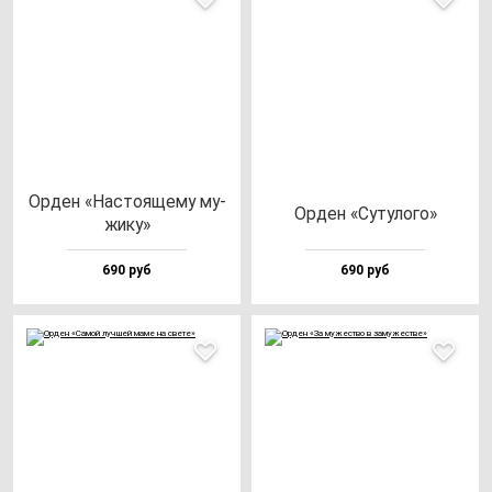
Орден «Нас­то­яще­му му­
Орден «Суту­ло­го»
жи­ку»
690 руб
690 руб