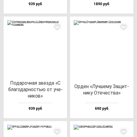
939 руб
1890 руб
Пода­роч­ная звез­да «С
Орден «Луч­ше­му Защит­
бла­го­дар­ностью от уче­
ни­ку Оте­чес­тва»
ни­ков»
939 руб
690 руб