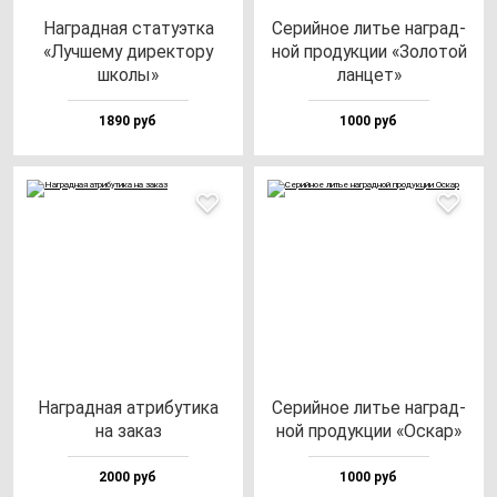
Наг­рад­ная ста­ту­эт­ка
Серий­ное литье наг­рад­
«Луч­ше­му ди­рек­то­ру
ной про­дук­ции «Золо­той
шко­лы»
лан­цет»
1890 руб
1000 руб
Наг­рад­ная ат­ри­бу­ти­ка
Серий­ное литье наг­рад­
на за­каз
ной про­дук­ции «Оскар»
2000 руб
1000 руб