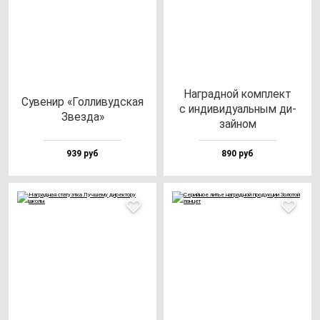
Наг­рад­ной ком­плект
Суве­нир «Гол­ли­вуд­ская
с ин­ди­ви­ду­аль­ным ди­
Звез­да»
зай­ном
939 руб
890 руб