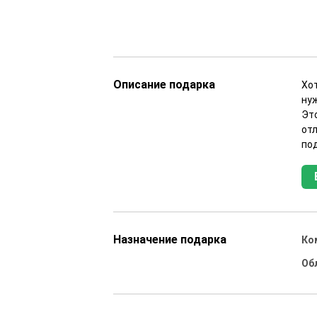
Описание подарка
Хо
ну
Это
от
по
Назначение подарка
Ко
Об