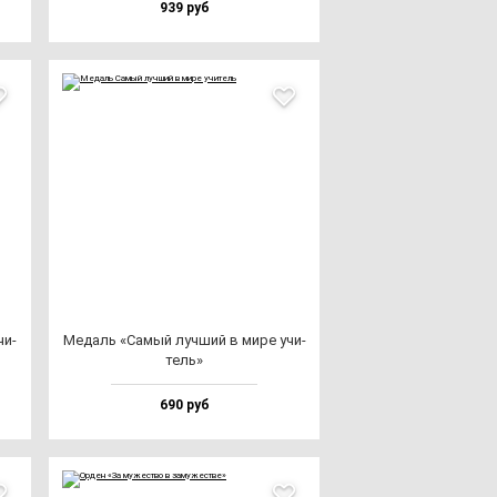
939 руб
чи­
Медаль «Самый луч­ший в ми­ре учи­
тель»
690 руб