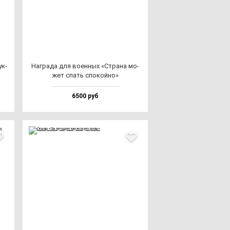
ук­
Наг­ра­да для во­ен­ных «Стра­на мо­
жет спать спо­кой­но»
6500 руб