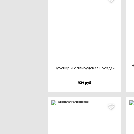
Н
Суве­нир «Гол­ли­вуд­ская Звез­да»
939 руб