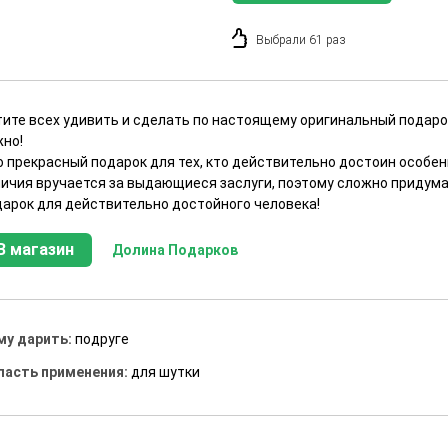
Выбрали 61 раз
тите всех удивить и сделать по настоящему оригинальный подарок
жно!
 прекрасный подарок для тех, кто действительно достоин особенн
личия вручается за выдающиеся заслуги, поэтому сложно придум
дарок для действительно достойного человека!
В магазин
Долина Подарков
му дарить:
подруге
ласть применения:
для шутки