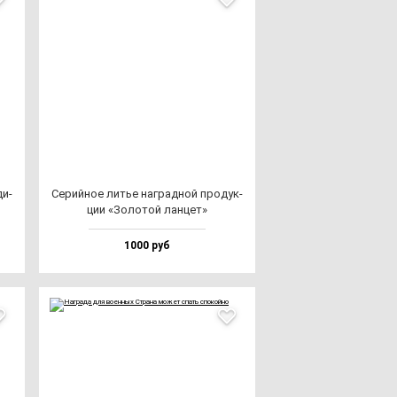
ди­
Серий­ное литье наг­рад­ной про­дук­
ции «Золо­той лан­цет»
1000 руб