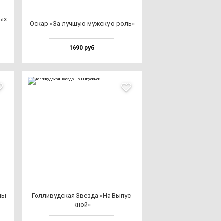
ных
Оскар «За луч­шую муж­скую роль»
1690 руб
­лы
Гол­ли­вуд­ская Звез­да «На Выпус­
кной»