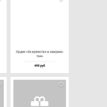
Орден «За му­жес­тво в за­му­жес­
тве»
690 руб