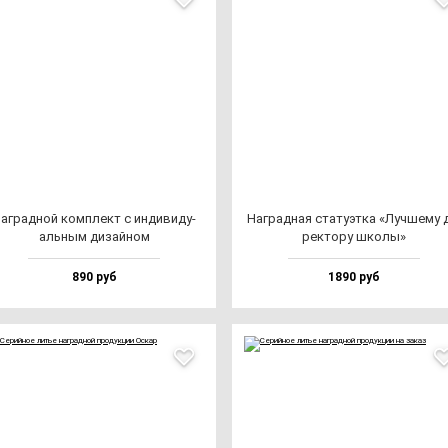
аг­рад­ной ком­плект с ин­ди­ви­ду­
Наг­рад­ная ста­ту­эт­ка «Луч­ше­му 
аль­ным ди­зай­ном
рек­то­ру шко­лы»
890 руб
1890 руб