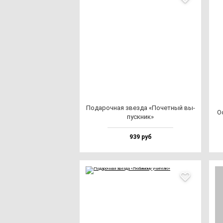
Пода­роч­ная звез­да «Почет­ный вы­
О
пус­кник»
939 руб