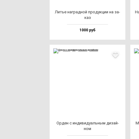
Литье наг­рад­ной про­дук­ции на за­
На
каз
1000 руб
Орден с ин­ди­ви­ду­аль­ным ди­зай­
М
ном