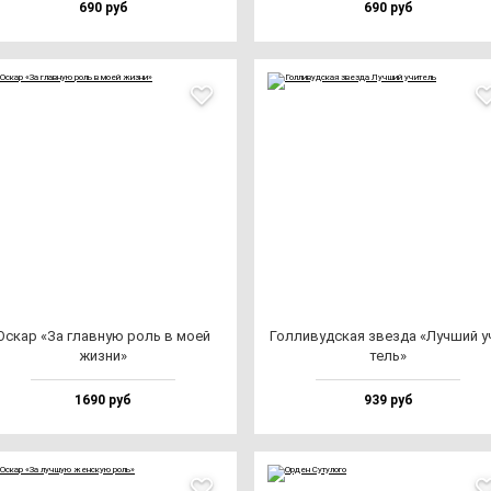
690 руб
690 руб
Оскар «За глав­ную роль в моей
Гол­ли­вуд­ская звез­да «Луч­ший у
жиз­ни»
тель»
1690 руб
939 руб