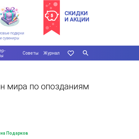
СКИДКИ
И АКЦИИ
ловые подарки
и сувениры
ер-
Советы
Журнал
сы
н мира по опозданиям
на Подарков