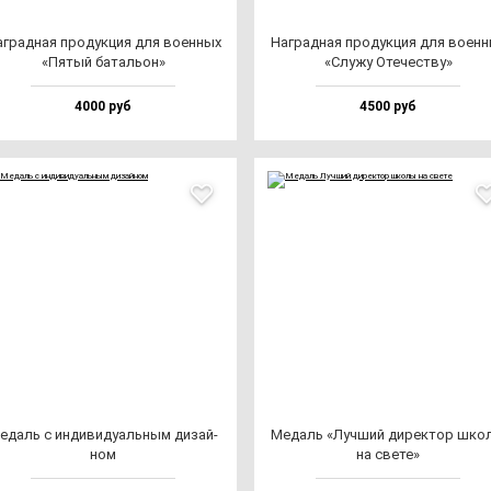
г­рад­ная про­дук­ция для во­ен­ных
Наг­рад­ная про­дук­ция для во­ен­
«Пятый ба­таль­он»
«Слу­жу Оте­чес­тву»
4000 руб
4500 руб
едаль с ин­ди­ви­ду­аль­ным ди­зай­
Медаль «Луч­ший ди­рек­тор шко
ном
на све­те»