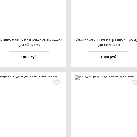
рий­ное литье наг­рад­ной про­дук­
Серий­ное литье наг­рад­ной про­д
ции «Оскар»
ции на за­каз
1000 руб
1000 руб