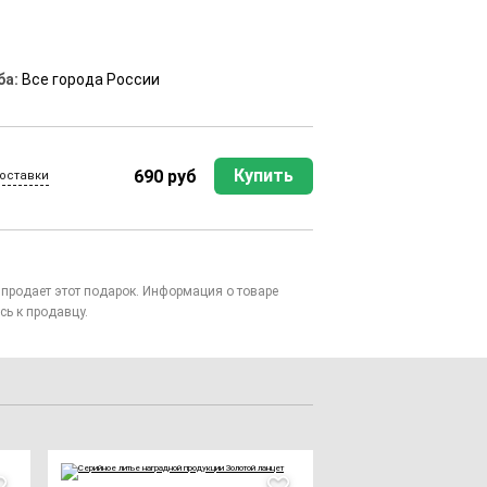
ба:
Все города России
Купить
690 руб
оставки
то продает этот подарок. Информация о товаре
сь к продавцу.