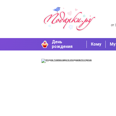
от 
День
Кому
Му
рождения