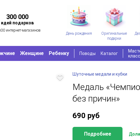
300 000
идей подарков
300 интернет-магазинов
День рождения
Оригинальные
Де
подарки
Маст
жчине
Женщине
Ребенку
Поводы
Каталог
клас
Шуточные медали и кубки
Медаль «Чемпио
без причин»
690
руб
Подробнее
Доли