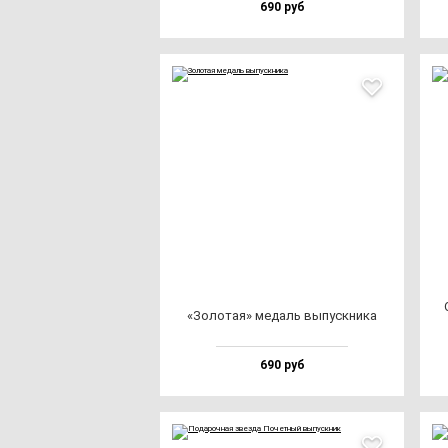
690 руб
«Золо­тая» ме­даль вы­пус­кни­ка
690 руб