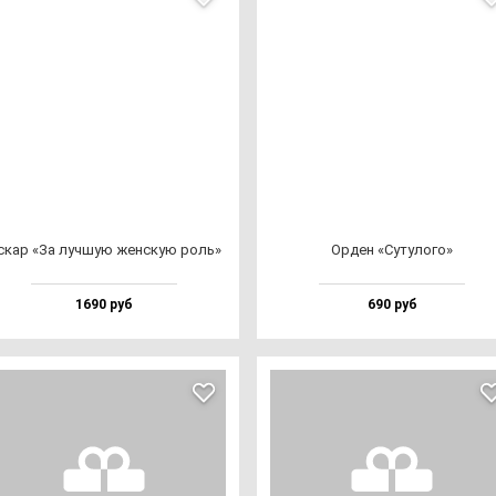
скар «За луч­шую жен­скую роль»
Орден «Суту­ло­го»
1690 руб
690 руб