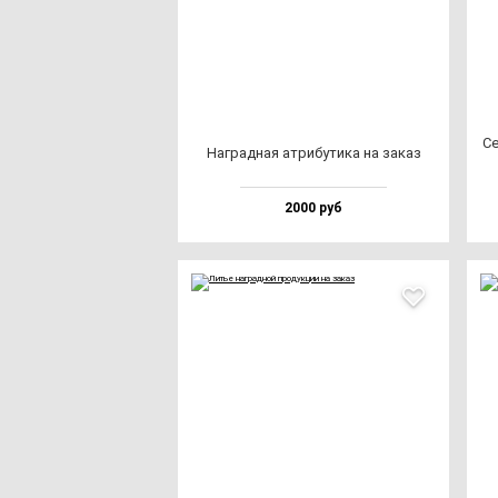
Се
Наг­рад­ная ат­ри­бу­ти­ка на за­каз
2000 руб