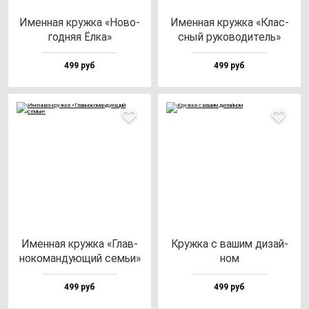
Имен­ная круж­ка «Ново­
Имен­ная круж­ка «Клас­
год­няя Ёлка»
сный ру­ко­во­ди­тель»
499 руб
499 руб
Имен­ная круж­ка «Глав­
Круж­ка с ва­шим ди­зай­
но­ко­ман­ду­ющий семьи»
ном
499 руб
499 руб