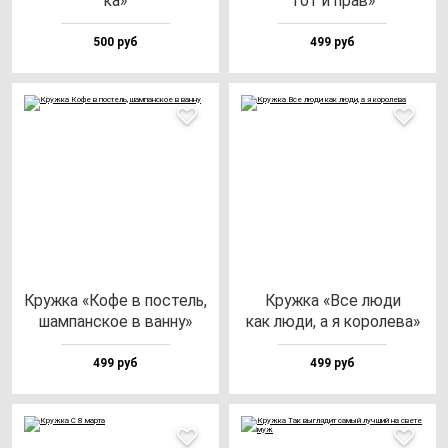
ка»
тот и прав»
500 руб
499 руб
Круж­ка «Кофе в пос­тель,
Круж­ка «Все лю­ди
шам­пан­ское в ван­ну»
как лю­ди, а я ко­ро­ле­ва»
499 руб
499 руб