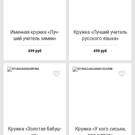
Имен­ная круж­ка «Луч­
Круж­ка «Луч­ший учи­тель
ший учи­тель хи­мии»
рус­ско­го язы­ка»
499 руб
499 руб
Круж­ка «Золо­тая ба­буш­
Круж­ка «У ко­го сись­ки,