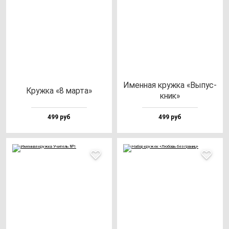
Имен­ная круж­ка «Выпус­
Круж­ка «8 мар­та»
кник»
499 руб
499 руб