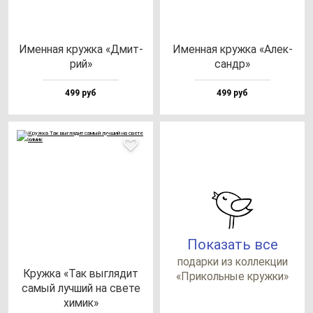
Имен­ная круж­ка «Дмит­
Имен­ная круж­ка «Алек­
рий»
сандр»
499 руб
499 руб
Показать все
по­дар­ки из кол­лек­ции
Круж­ка «Так выг­ля­дит
«При­коль­ные круж­ки»
са­мый луч­ший на све­те
хи­мик»