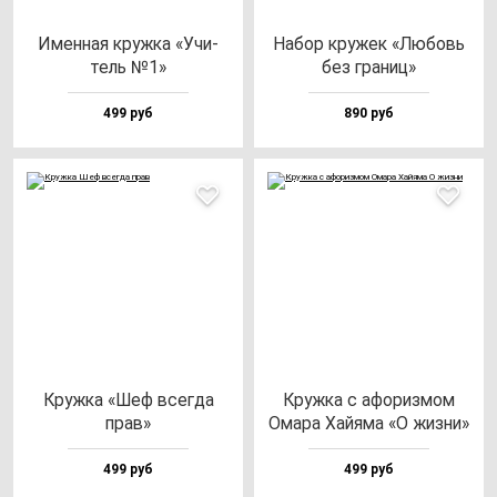
Имен­ная круж­ка «Учи­
Набор кру­жек «Любовь
тель №1»
без гра­ниц»
499 руб
890 руб
Круж­ка «Шеф всег­да
Круж­ка с афо­риз­мом
прав»
Ома­ра Хай­яма «О жиз­ни»
499 руб
499 руб