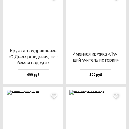
Круж­ка-поз­драв­ле­ние
Имен­ная круж­ка «Луч­
«С Днем рож­де­ния, лю­
ший учи­тель ис­то­рии»
би­мая под­ру­га»
499 руб
499 руб