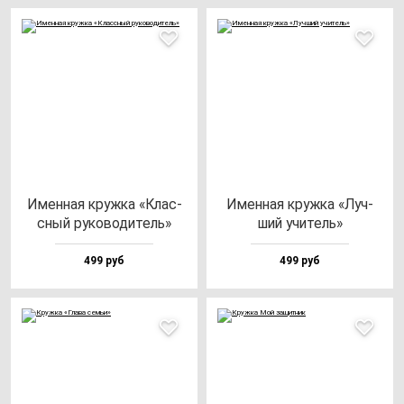
Имен­ная круж­ка «Клас­
Имен­ная круж­ка «Луч­
сный ру­ко­во­ди­тель»
ший учи­тель»
499 руб
499 руб