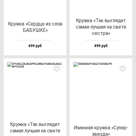
Круж­ка «Так выг­ля­дит
Круж­ка «Сер­дце из слов
са­мая луч­шая на све­те
БАБУШКЕ»
сес­тра»
499 руб
499 руб
Круж­ка «Так выг­ля­дит
Имен­ная круж­ка «Супер­
са­мая луч­шая на све­те
звез­да»