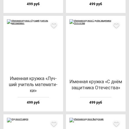
499 руб
499 руб
Имен­ная круж­ка «Луч­
Имен­ная круж­ка «С днём
ший учи­тель ма­те­ма­ти­
за­щит­ни­ка Оте­чес­тва»
ки»
499 руб
499 руб