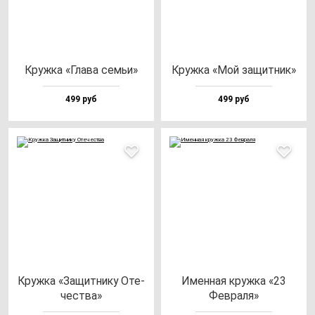
Круж­ка «Гла­ва cемьи»
Круж­ка «Мой за­щит­ник»
499 руб
499 руб
Круж­ка «Защит­ни­ку Оте­
Имен­ная круж­ка «23
чес­тва»
Фев­ра­ля»