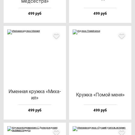
мед­сес­тра»
499 руб
499 руб
Имен­ная круж­ка «Миха­
Круж­ка «Помой ме­ня»
ил»
499 руб
499 руб