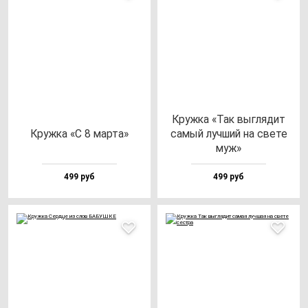
Круж­ка «Так выг­ля­дит
Круж­ка «С 8 мар­та»
са­мый луч­ший на све­те
муж»
499 руб
499 руб