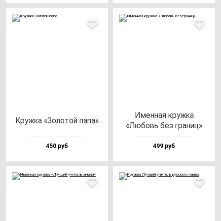
Имен­ная круж­ка
Круж­ка «Золо­той па­па»
«Любовь без гра­ниц»
450 руб
499 руб