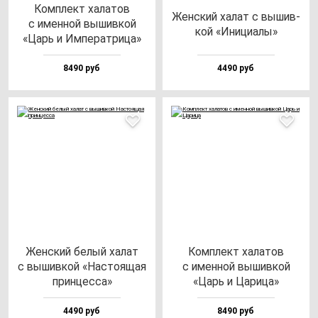
Ком­плект ха­ла­тов
Жен­ский ха­лат с вы­шив­
с имен­ной вы­шив­кой
кой «Ини­ци­алы»
«Царь и Импе­рат­ри­ца»
8490 руб
4490 руб
Жен­ский бе­лый ха­лат
Ком­плект ха­ла­тов
с вы­шив­кой «Нас­то­ящая
с имен­ной вы­шив­кой
прин­цес­са»
«Царь и Цари­ца»
4490 руб
8490 руб