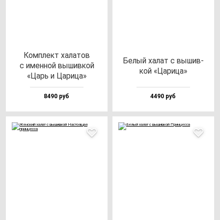
Ком­плект ха­ла­тов
Белый ха­лат с вы­шив­
с имен­ной вы­шив­кой
кой «Цари­ца»
«Царь и Цари­ца»
8490 руб
4490 руб