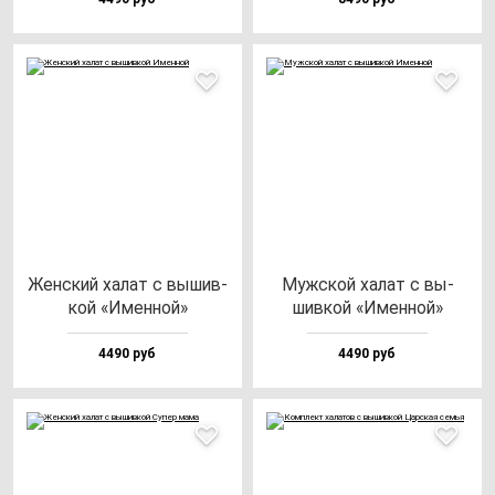
Жен­ский ха­лат с вы­шив­
Муж­ской ха­лат с вы­
кой «Имен­ной»
шив­кой «Имен­ной»
4490 руб
4490 руб