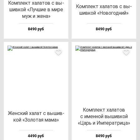
Ком­плект ха­ла­тов с вы­
Ком­плект ха­ла­тов с вы­
шив­кой «Луч­шие в ми­ре
шив­кой «Ново­год­ний»
муж и же­на»
8490 руб
8490 руб
Ком­плект ха­ла­тов
Жен­ский ха­лат с вы­шив­
с имен­ной вы­шив­кой
кой «Золо­тая ма­ма»
«Царь и Импе­рат­ри­ца»
4490 руб
8490 руб