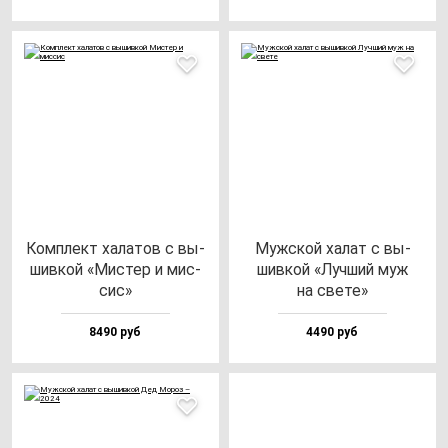
Ком­плект ха­ла­тов с вы­
Муж­ской ха­лат с вы­
шив­кой «Мис­тер и мис­
шив­кой «Луч­ший муж
сис»
на све­те»
8490 руб
4490 руб