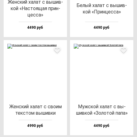
Жен­ский ха­лат с вы­шив­
Белый ха­лат с вы­шив­
кой «Нас­то­ящая прин­
кой «Прин­цес­са»
цес­са»
4490 руб
4490 руб
Жен­ский ха­лат с сво­им
Муж­ской ха­лат с вы­
тек­стом вы­шив­ки
шив­кой «Золо­той па­па»
4990 руб
4490 руб