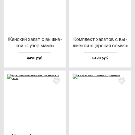
Жен­ский ха­лат с вы­шив­
Ком­плект ха­ла­тов с вы­
кой «Супер ма­ма»
шив­кой «Цар­ская семья»
4490 руб
8490 руб