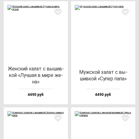
Жен­ский ха­лат с вы­шив­
Муж­ской ха­лат с вы­
кой «Луч­шая в ми­ре же­
шив­кой «Супер па­па»
на»
4490 руб
4490 руб