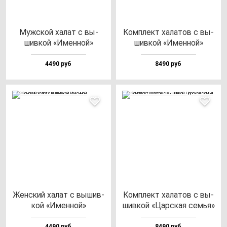
Муж­ской ха­лат с вы­
Ком­плект ха­ла­тов с вы­
шив­кой «Имен­ной»
шив­кой «Имен­ной»
4490 руб
8490 руб
Жен­ский ха­лат с вы­шив­
Ком­плект ха­ла­тов с вы­
кой «Имен­ной»
шив­кой «Цар­ская семья»
4490 руб
8490 руб