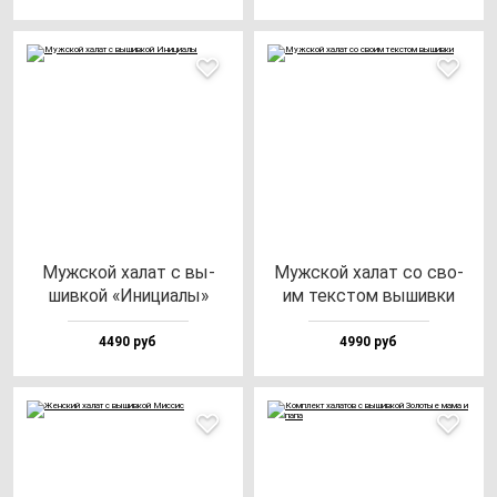
Муж­ской ха­лат с вы­
Муж­ской ха­лат со сво­
шив­кой «Ини­ци­алы»
им тек­стом вы­шив­ки
4490 руб
4990 руб