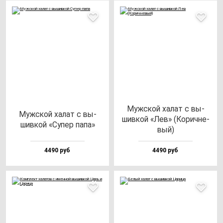
Муж­ской ха­лат с вы­
Муж­ской ха­лат с вы­
шив­кой «Лев» (Корич­не­
шив­кой «Супер па­па»
вый)
4490 руб
4490 руб