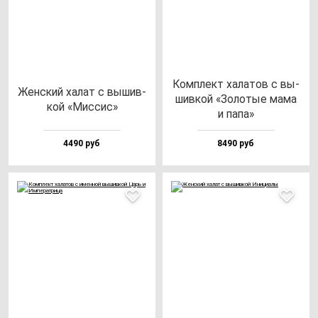
Ком­плект ха­ла­тов с вы­
Жен­ский ха­лат с вы­шив­
шив­кой «Золо­тые ма­ма
кой «Мис­сис»
и па­па»
4490 руб
8490 руб