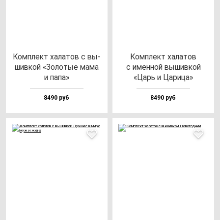
Ком­плект ха­ла­тов с вы­
Ком­плект ха­ла­тов
шив­кой «Золо­тые ма­ма
с имен­ной вы­шив­кой
и па­па»
«Царь и Цари­ца»
8490 руб
8490 руб